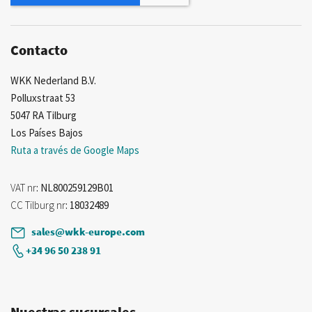
noticias:
Contacto
WKK Nederland B.V.
Polluxstraat 53
5047 RA Tilburg
Los Países Bajos
Ruta a través de Google Maps
VAT nr
: NL800259129B01
CC Tilburg nr
: 18032489
sales@wkk-europe.com
+34 96 50 238 91
Nuestras sucursales