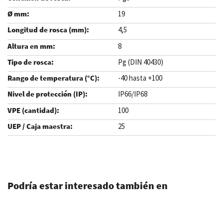
19
4,5
8
Pg (DIN 40430)
-40 hasta +100
IP66/IP68
100
25
.
Podría estar interesado también en