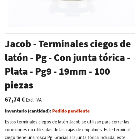
Saltar
Jacob - Terminales ciegos de
al
comienzo
latón - Pg - Con junta tórica -
de
Plata - Pg9 - 19mm - 100
la
galería
piezas
de
imágenes
67,74 €
Excl. IVA
Inventario (cantidad):
Pedido pendiente
Estos terminales ciegos de latón Jacob se utilizan para cerrar las
conexiones no utilizadas de las cajas de empalmes. Este terminal
ciego tiene una rosca Pg. Gracias a la junta tórica incluida, este