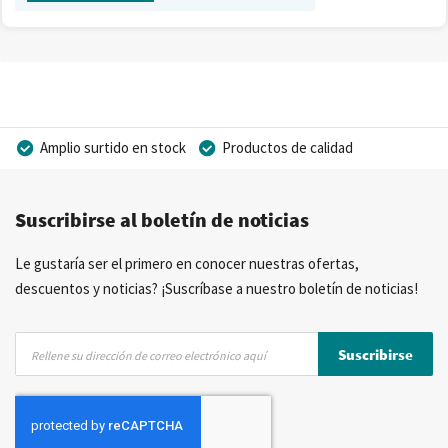
Amplio surtido en stock
Productos de calidad
Precios competitivos
Entrega rápida
Suscribirse al boletín de noticias
Asesoramiento personal
Más de 40 años de experiencia
Posibilidad de crear marca privada
Le gustaría ser el primero en conocer nuestras ofertas,
descuentos y noticias? ¡Suscríbase a nuestro boletín de noticias!
Inscríbase
Suscribirse
a
nuestro
boletín
de