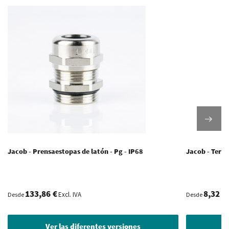
Jacob - Prensaestopas de latón - Pg - IP68
Jacob - Termi
133,86 €
8,32 €
Excl. IVA
Desde
Desde
Ver las diferentes versiones
V