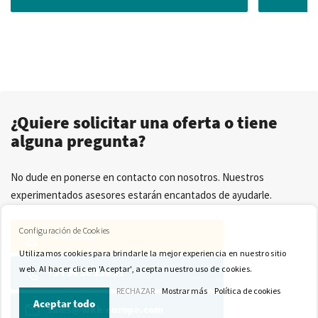
¿Quiere solicitar una oferta o tiene
alguna pregunta?
No dude en ponerse en contacto con nosotros. Nuestros
experimentados asesores estarán encantados de ayudarle.
Configuración de Cookies
Contacto
Utilizamos cookies para brindarle la mejor experiencia en nuestro sitio
web. Al hacer clic en 'Aceptar', acepta nuestro uso de cookies.
+34 96 50 238 91
RECHAZAR
Mostrar más
Política de cookies
Aceptar todo
sales@wkk-europe.com