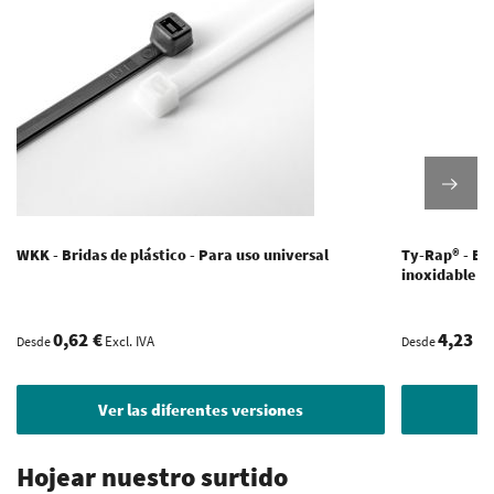
WKK - Bridas de plástico - Para uso universal
Ty-Rap® - Bri
inoxidable - 
0,62 €
4,23 €
Excl. IVA
Desde
Desde
Ver las diferentes versiones
V
Hojear nuestro surtido