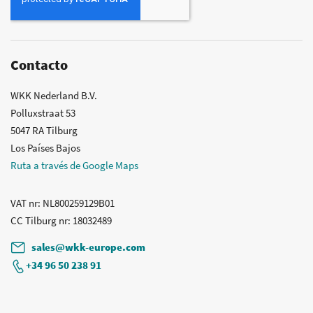
de
noticias:
Contacto
WKK Nederland B.V.
Polluxstraat 53
5047 RA Tilburg
Los Países Bajos
Ruta a través de Google Maps
VAT nr
: NL800259129B01
CC Tilburg nr
: 18032489
sales@wkk-europe.com
+34 96 50 238 91