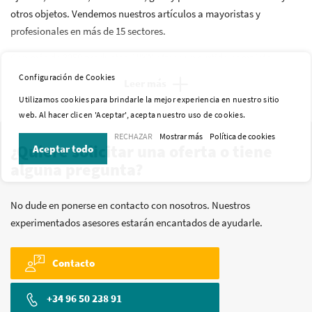
otros objetos. Vendemos nuestros artículos a mayoristas y
profesionales en más de 15 sectores.
Con más de 3250 productos, WKK ofrece un surtido completo.
Hablamos de bridas, tubos termorretráctiles, prensaestopas,
Configuración de Cookies
Leer más
terminales redondos, punteras huecas, clips de fijación y otros
Utilizamos cookies para brindarle la mejor experiencia en nuestro sitio
materiales de fijación. Nuestra oferta se ha creado de acuerdo con
web. Al hacer clic en 'Aceptar', acepta nuestro uso de cookies.
más de 40 años de experiencia. Por eso, seguro que encuentra lo
RECHAZAR
Mostrar más
Política de cookies
que busca.
¿Quiere solicitar una oferta o tiene
Aceptar todo
alguna pregunta?
No dude en ponerse en contacto con nosotros. Nuestros
experimentados asesores estarán encantados de ayudarle.
Contacto
+34 96 50 238 91