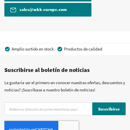
sales@wkk-europe.com
Amplio surtido en stock
Productos de calidad
Precios competitivos
Entrega rápida
Suscribirse al boletín de noticias
Asesoramiento personal
Más de 40 años de experiencia
Posibilidad de crear marca privada
Le gustaría ser el primero en conocer nuestras ofertas, descuentos y
noticias? ¡Suscríbase a nuestro boletín de noticias!
Inscríbase
Suscribirse
a
nuestro
boletín