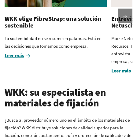
WKK elige FibreStrap: una solución
Entrevis
sostenible
Netuschi
La sostenibilidad no se resume en palabras. Está en
Maike Netusc
las decisiones que tomamos como empresa.
Recursos Hum
entrevista, c
Leer más
empresa, su..
Leer más
WKK: su especialista en
materiales de fijación
¿Busca al proveedor número uno en el ámbito de los materiales de
fijación? WKK distribuye soluciones de calidad superior para la
fijación, conexión, aislamiento, guía y protección de cableado y de