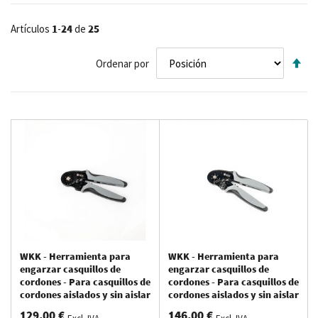
Artículos
1
-
24
de
25
Fij
Ordenar por
Di
De
WKK - Herramienta para
WKK - Herramienta para
engarzar casquillos de
engarzar casquillos de
cordones - Para casquillos de
cordones - Para casquillos de
cordones aislados y sin aislar
cordones aislados y sin aislar
y casquillos gemelos de entre
y casquillos gemelos de entre
129,00 €
146,00 €