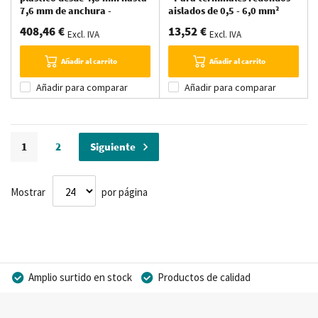
7,6 mm de anchura -
aislados de 0,5 - 6,0 mm²
Ergonómicos
408,46 €
13,52 €
Excl. IVA
Excl. IVA
Añadir al carrito
Añadir al carrito
Añadir para comparar
Añadir para comparar
Página
Actualmente estás leyendo página
Página
Página
1
2
Siguiente
Mostrar
por página
Amplio surtido en stock
Productos de calidad
Precios competitivos
Entrega rápida