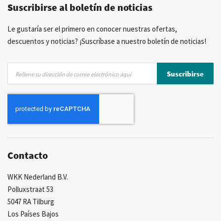
Suscribirse al boletín de noticias
Asesoramiento personal
Más de 40 años de experiencia
Posibilidad de crear marca privada
Le gustaría ser el primero en conocer nuestras ofertas,
descuentos y noticias? ¡Suscríbase a nuestro boletín de noticias!
Inscríbase
Suscribirse
a
nuestro
boletín
de
noticias:
Contacto
WKK Nederland B.V.
Polluxstraat 53
5047 RA Tilburg
Los Países Bajos