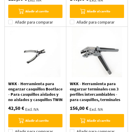
Excl. IVA
Excl. IVA
0,08 y 10 mm²
0,08 y 16 mm²
Añadir al carrito
Añadir al carrito
Añadir para comparar
Añadir para comparar
WKK - Herramienta para
WKK - Herramienta para
engarzar casquillos Bootlace
engarzar terminales con 3
- Para casquillos aislados y
perfiles intercambiables -
no aislados y casquillos TWIN
para casquillos, terminales
de entre 0,25 y 2,5 mm²
aislados y terminales no
42,50 €
156,00 €
Excl. IVA
Excl. IVA
aislados
Añadir al carrito
Añadir al carrito
Añadir para comparar
Añadir para comparar