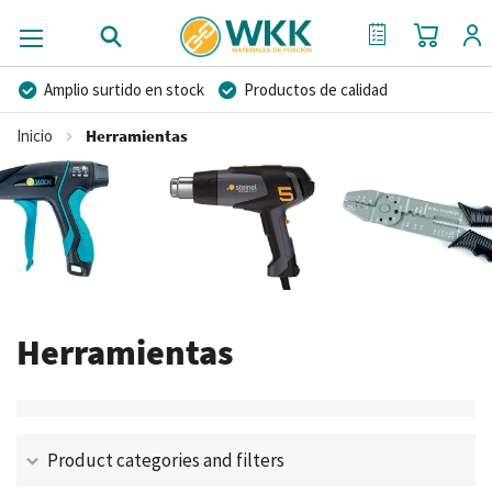
Mi cest
Mi Cotización
Amplio surtido en stock
Productos de calidad
Precios competitivos
Entrega rápida
Inicio
Herramientas
Asesoramiento personal
Más de 40 años de experiencia
Posibilidad de crear marca privada
Herramientas
Product categories and filters