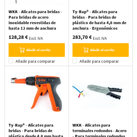
WKK - Alicates para bridas -
Ty-Rap® - Alicates para
Para bridas de acero
bridas - Para bridas de
inoxidable revestidas de
plástico de hasta 4,8 mm de
hasta 12 mm de anchura
anchura - Ergonómicos
128,28 €
283,70 €
Excl. IVA
Excl. IVA
Añadir al carrito
Añadir al carrito
Añadir para comparar
Añadir para comparar
Ty-Rap® - Alicates para
WKK - Alicates para
bridas - Para bridas de
terminales redondos - Acero
plástico desde 4,8 mm hasta
- Para terminales redondos