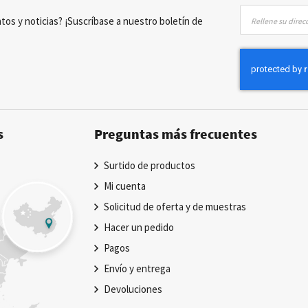
Inscríbase
tos y noticias? ¡Suscríbase a nuestro boletín de
a
nuestro
boletín
de
noticias:
s
Preguntas más frecuentes
Surtido de productos
Mi cuenta
Solicitud de oferta y de muestras
Hacer un pedido
Pagos
Envío y entrega
Devoluciones