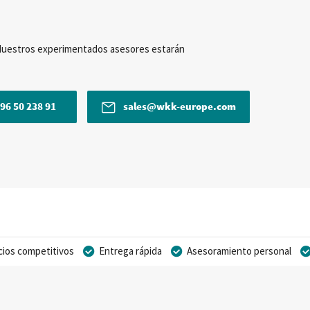
Nuestros experimentados asesores estarán
96 50 238 91
sales@wkk-europe.com
cios competitivos
Entrega rápida
Asesoramiento personal