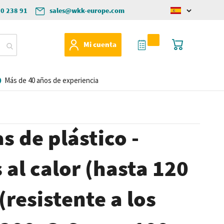
50 238 91
sales@wkk-europe.com
Change
language
Mi Cotización
Mi cesta
Mi cuenta
Más de 40 años de experiencia
s de plástico -
 al calor (hasta 120
(resistente a los