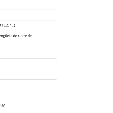
ta 120 °C)
lengüeta de cierre de
s UV