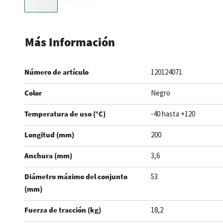
Saltar
al
Más Información
comienzo
de
Número de artículo
120124071
la
galería
Color
Negro
de
imágenes
Temperatura de uso (°C)
-40 hasta +120
Longitud (mm)
200
Anchura (mm)
3,6
Diámetro máximo del conjunto
53
(mm)
Fuerza de tracción (kg)
18,2