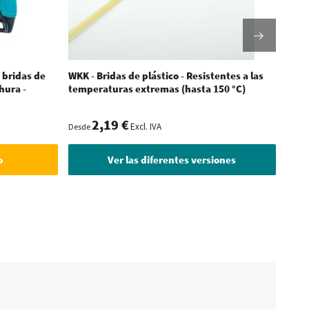
 bridas de
WKK - Bridas de plástico - Resistentes a las
WKK –
hura -
temperaturas extremas (hasta 150 °C)
plás
2,19 €
36,
Excl. IVA
Desde
Excl. 
o
Ver las diferentes versiones
A