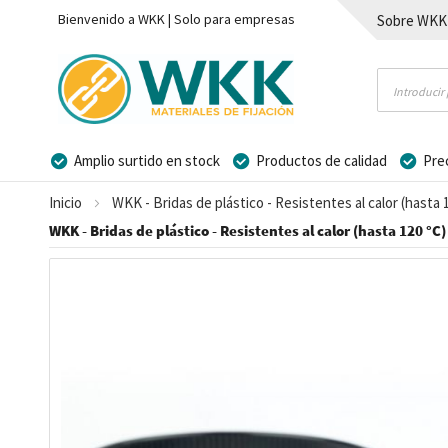
Bienvenido a WKK | Solo para empresas
Sobre WKK
Contacto
Amplio surtido en stock
Productos de calidad
Pre
Posibilidad de crear marca privada
Inicio
WKK - Bridas de plástico - Resistentes al calor (hasta 
WKK - Bridas de plástico - Resistentes al calor (hasta 120 °C
Saltar
al
final
de
la
galería
de
imágenes