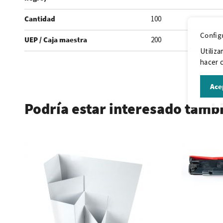
Cantidad
100
Config
UEP / Caja maestra
200
Utiliza
hacer c
.
Ace
Podría estar interesado tamb