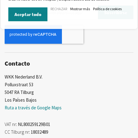
Inscríbase
RECHAZAR
Mostrar más
Política de cookies
Suscribirse
Aceptar todo
a
nuestro
boletín
de
noticias:
Contacto
WKK Nederland B.V.
Polluxstraat 53
5047 RA Tilburg
Los Países Bajos
Ruta a través de Google Maps
VAT nr
: NL800259129B01
CC Tilburg nr
: 18032489