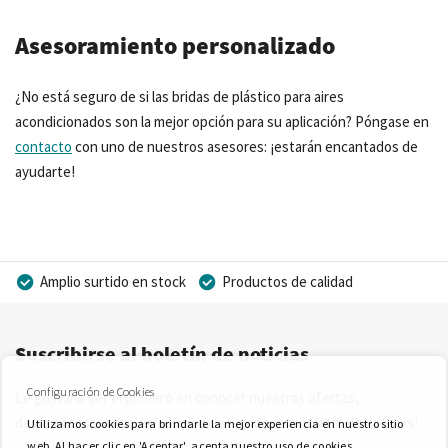
Asesoramiento personalizado
¿No está seguro de si las bridas de plástico para aires
acondicionados son la mejor opción para su aplicación? Póngase en
contacto
con uno de nuestros asesores: ¡estarán encantados de
ayudarte!
Amplio surtido en stock
Productos de calidad
Precios competitivos
Entrega rápida
Suscribirse al boletín de noticias
Asesoramiento personal
Más de 40 años de experiencia
Posibilidad de crear marca privada
Configuración de Cookies
Le gustaría ser el primero en conocer nuestras ofertas,
descuentos y noticias? ¡Suscríbase a nuestro boletín de noticias!
Utilizamos cookies para brindarle la mejor experiencia en nuestro sitio
web. Al hacer clic en 'Aceptar', acepta nuestro uso de cookies.