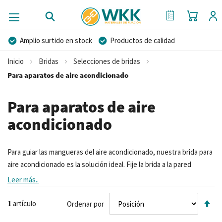
Mi cest
Mi Cotización
Amplio surtido en stock
Productos de calidad
Precios competitivos
Entrega rápida
Inicio
Bridas
Selecciones de bridas
Asesoramiento personal
Más de 40 años de experiencia
Para aparatos de aire acondicionado
Posibilidad de crear marca privada
Para aparatos de aire
acondicionado
Para guiar las mangueras del aire acondicionado, nuestra brida para
aire acondicionado es la solución ideal. Fije la brida a la pared
utilizando el orificio situado debajo del cabezal de cierre y, a
Leer más..
continuación, guíe las mangueras utilizando la brida.
Fij
1
artículo
Ordenar por
Di
De