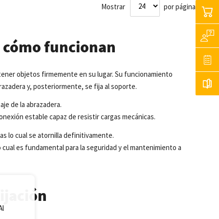
Mostrar
por página
 y cómo funcionan
tener objetos firmemente en su lugar. Su funcionamiento
razadera y, posteriormente, se fija al soporte.
aje
de la
abrazadera
.
onexión
estable
capaz
de
resistir
cargas
mecánicas
.
ras
lo
cual
se
atornilla
definitivamente.
o
cual
es
fundamental
para la
seguridad
y
el
mantenimiento
a
fijación
Al