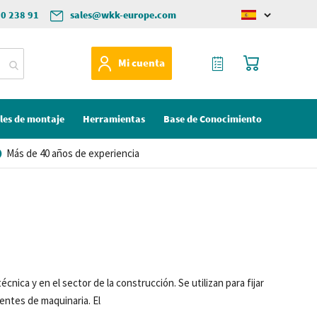
50 238 91
sales@wkk-europe.com
Change
language
Mi Cotización
Mi cesta
Mi cuenta
les de montaje
Herramientas
Base de Conocimiento
Más de 40 años de experiencia
écnica y en el sector de la construcción.
Se utilizan para fijar
nentes de maquinar
ia.
El