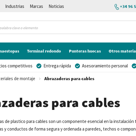
Industrias
Marcas
Noticias
+34 96 
saestopas
Terminal redondo
Punteras huecas
Otros materia
cios competitivos
Entrega rápida
Asesoramiento personal
eriales de montaje
Abrazaderas para cables
zaderas para cables
ras de
plastico para cables
son un componente esencial en la instalación t
ías y conductos de forma segura y ordenada a paredes, techos o compo