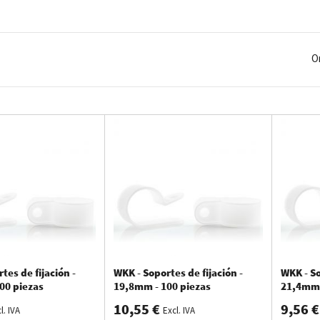
deras
d
e
a
lta
ca
lidad
no
solo
garant
i
za
un
acaba
do
pr
ofesiona
l
del
p
roy
e
ién
p
reviene
da
ños
p
rovocados
p
or
vibr
ac
i
ones
o por
el
h
und
i
miento
de
arás
una
gama
c
uidadosament
e
seleccio
nada
,
e
nfocada
en
la
dur
abilidad
fij
ación
adecuada
.
O
tes de fijación -
WKK - Soportes de fijación -
WKK - So
00 piezas
19,8mm - 100 piezas
21,4mm 
10,55 €
9,56 €
l. IVA
Excl. IVA