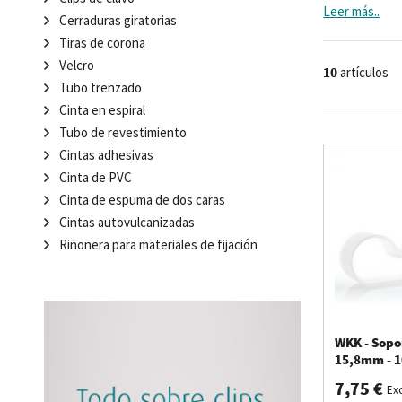
uso
de
abraza
Leer más..
Cerraduras giratorias
si
no
que
tam
b
Tiras de corona
W
KK
en
cont
r
Velcro
l
a
soluci
ó
n
de
10
artículos
Tubo trenzado
Cinta en espiral
Tubo de revestimiento
Cintas adhesivas
Cinta de PVC
Cinta de espuma de dos caras
Cintas autovulcanizadas
Riñonera para materiales de fijación
WKK - Sopor
15,8mm - 1
7,75 €
Exc