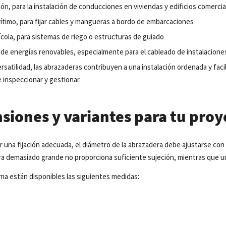
ión
, para la
instalación
de
conducciones
en
viviendas
y
edificios
comercia
ítimo
, para
fijar
cables y
mangueras
a bordo de
embarcaciones
ícola, para sistemas de riego o estructuras de guiado
de energías renovables, especialmente para el cableado de instalacione
ersatilidad, las abrazaderas contribuyen a una instalación ordenada y fa
e inspeccionar y gestionar.
siones y variantes para tu pro
r
una
fijación
adecuada
,
el
diámetro
de la
abrazadera
debe
ajustarse
co
ra
demasiado
grande no
proporciona
suficiente
sujeción
,
mientras
que
u
ma están disponibles las siguientes medidas: