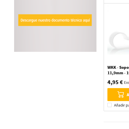
WKK - Sopor
11,9mm - 1
4,95 €
Exc
A
Añadir p