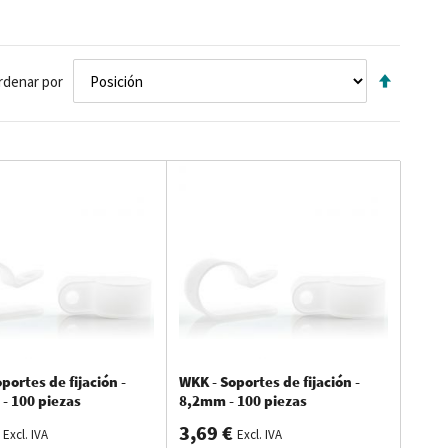
cto
,
las
instalac
iones
. En
y la
facilidad
de
uso, pa
r
a
que
sie
mpre
di
spongas
de
Fijar
rdenar por
Direcci
Descen
portes de fijación -
WKK - Soportes de fijación -
- 100 piezas
8,2mm - 100 piezas
3,69 €
Excl. IVA
Excl. IVA