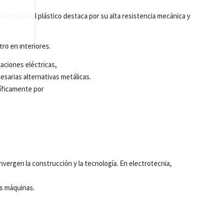
e
po de
material
plástico
destaca
por su alta
resistencia
mecánica
y
tro en
interiores
.
laciones
eléctricas
,
esarias
alternativas
metálicas
.
íficamente
por
nvergen
la
construcción
y la
tecnología
. En
electrotecnia
,
as
máquinas
.