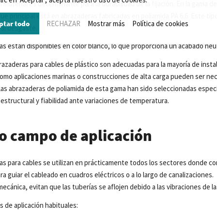
l
material
es determinante para la
durabilidad
de la
fijación
. En la
gama
d
que
principal
está
en
abrazaderas
fabricadas
en
poliamida
PA 6.6. Este ti
ptar todo
RECHAZAR
Mostrar más
Política de cookies
al
desgaste
.
as
están
disponibles
en color
blanco
, lo
que
proporciona
un
acabado
neu
razaderas
para cables de plástico
son
adecuadas
para la
mayoría
de
insta
omo
aplicaciones
marinas
o
construcciones
de alta
carga
pueden
ser
nec
las
abrazaderas
de
poliamida
de esta
gama
han
sido
seleccionadas
espec
estructural
y
fiabilidad
ante
variaciones
de temperatura.
o campo de aplicación
as
para cables
se
utilizan
en
prácticamente
todos
los
sectores
donde
co
ra
guiar
el
cableado
en
cuadros
eléctricos
o
a lo
largo de
canalizaciones
.
mecánica
,
evitan
que
las
tuberías
se
aflojen
debido
a
las
vibraciones
de
l
 de aplicación habituales: