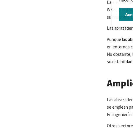
La
elección
de
WKK,
el
enfo
Ace
su
resistencia
Las
abrazader
Aunque
las
ab
en
entornos
c
No
obstante
,
su
estabilidad
Ampli
Las
abrazader
se
emplean
pa
En
ingeniería
Otros sectores