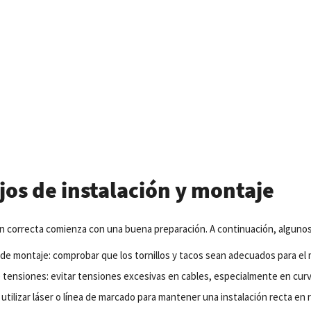
jos de instalación y montaje
ón
correcta
comienza
con una
buena
preparación
. A
continuación
,
alguno
 de
montaje
:
comprobar
que
los
tornillos
y tacos
sean
adecuados
para
el
 tensiones:
evitar tensiones excesivas en cables, especialmente en curva
utilizar
láser
o
línea
de
marcado
para mantener una
instalación
recta
en