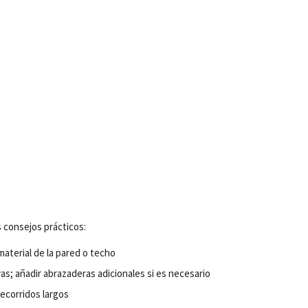
s
consejos
prácticos
:
material
de la
pared
o
techo
s; añadir abrazaderas adicionales si es necesario
recorridos
largos