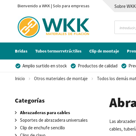
Bienvenido a WKK | Solo para empresas
Sobre WKK
Contacto
Bridas
Tubos termorretráctiles
Clip de montaje
Pren
Amplio surtido en stock
Productos de calidad
Pre
Posibilidad de crear marca privada
Inicio
Otros materiales de montaje
Todos los demás mat
Abra
Categorías
Abrazaderas para cables
Soportes de abrazadera universales
Las abrazade
Clip de enchufe sencillo
cables, tuber
Clips de clavo