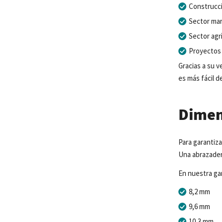
Construcc
Sector
mar
Sector agr
Proyectos 
Gracias a su v
es más fácil d
Dimen
Para
garantiza
Una
abrazade
En nuestra ga
8,2 mm
9,6 mm
10,3 mm