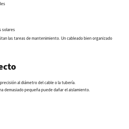
les
s solares
cilitan las tareas de mantenimiento. Un cableado bien organizado
yecto
n
precisión
al
diámetro
del cable o la
tubería
.
na
demasiado
pequeña
puede
dañar
el
aislamiento
.