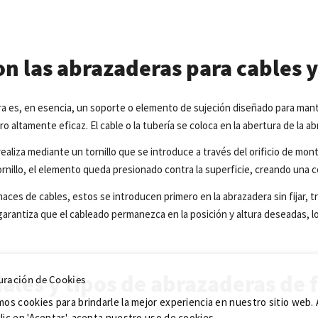
on las abrazaderas para cables
a es, en esencia, un soporte o elemento de sujeción diseñado para man
o altamente eficaz. El cable o la tubería se coloca en la abertura de la ab
realiza
mediante un
tornillo
que
se introduce a
través
del orificio
de
mont
ornillo
,
el
elemento
queda
presionado
contra la superficie, creando una
c
haces
de cables,
estos
se
introducen
primero
en la
abrazadera
sin
fijar
,
t
garantiza
que
el
cableado
permanezca
en la
posición
y altura
deseadas
, l
ales y tipos de abrazaderas de 
uración de Cookies
mos cookies para brindarle la mejor experiencia en nuestro sitio web. 
lic en 'Aceptar', acepta nuestro uso de cookies.