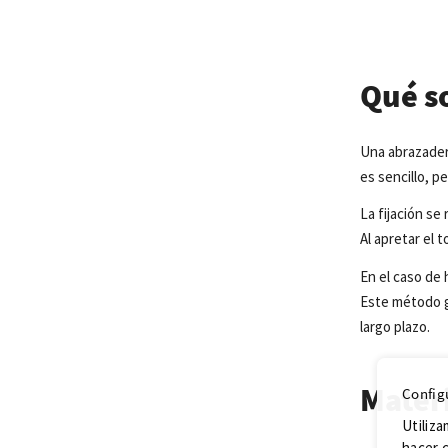
Qué s
Una abrazader
es
sencillo,
per
La
fijación
se
Al
apretar
el
t
En
el
caso de
Este
método
largo
plazo
.
Materi
Config
Utiliza
hacer c