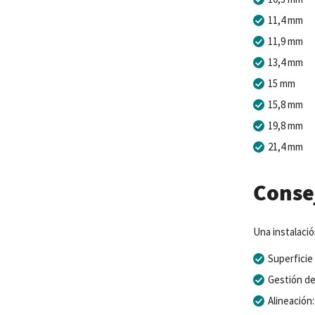
11,4 mm
11,9 mm
13,4 mm
15 mm
15,8 mm
19,8 mm
21,4 mm
Conse
Una
instalaci
Superficie
Gestión de
Alineación
: