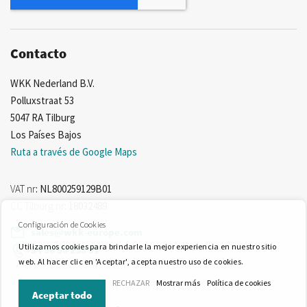
de
noticias:
Contacto
WKK Nederland B.V.
Polluxstraat 53
5047 RA Tilburg
Los Países Bajos
Ruta a través de Google Maps
VAT nr
: NL800259129B01
CC Tilburg nr
: 18032489
Configuración de Cookies
sales@wkk-europe.com
Utilizamos cookies para brindarle la mejor experiencia en nuestro sitio
+34 96 50 238 91
web. Al hacer clic en 'Aceptar', acepta nuestro uso de cookies.
RECHAZAR
Mostrar más
Política de cookies
Aceptar todo