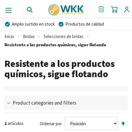
Mi cest
Mi Cotización
Amplio surtido en stock
Productos de calidad
Precios competitivos
Entrega rápida
Inicio
Bridas
Selecciones de bridas
Asesoramiento personal
Más de 40 años de experiencia
Resistente a los productos químicos, sigue flotando
Posibilidad de crear marca privada
Resistente a los productos
químicos, sigue flotando
Product categories and filters
Fij
2
artículos
Ordenar por
Di