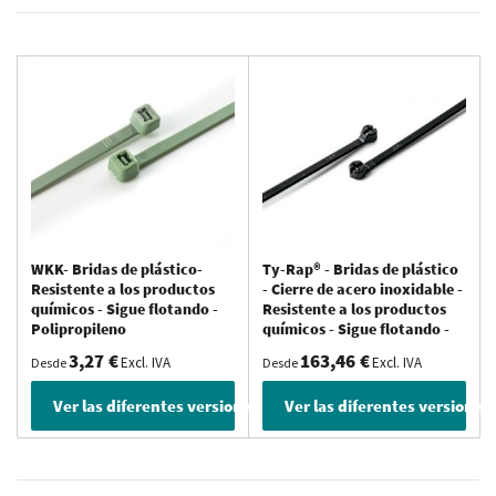
De
WKK- Bridas de plástico-
Ty-Rap® - Bridas de plástico
Resistente a los productos
- Cierre de acero inoxidable -
químicos - Sigue flotando -
Resistente a los productos
Polipropileno
químicos - Sigue flotando -
Resistente a los rayos UV -
3,27 €
163,46 €
Excl. IVA
Excl. IVA
Desde
Desde
Polipropileno
Ver las diferentes versiones
Ver las diferentes versiones