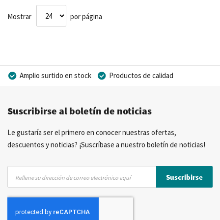
Mostrar
por página
Amplio surtido en stock
Productos de calidad
Precios competitivos
Entrega rápida
Suscribirse al boletín de noticias
Asesoramiento personal
Más de 40 años de experiencia
Posibilidad de crear marca privada
Le gustaría ser el primero en conocer nuestras ofertas,
descuentos y noticias? ¡Suscríbase a nuestro boletín de noticias!
Inscríbase
Suscribirse
a
nuestro
boletín