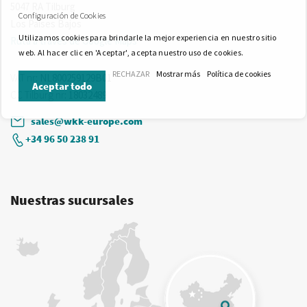
5047 RA Tilburg
Configuración de Cookies
Los Países Bajos
Utilizamos cookies para brindarle la mejor experiencia en nuestro sitio
Ruta a través de Google Maps
web. Al hacer clic en 'Aceptar', acepta nuestro uso de cookies.
RECHAZAR
Mostrar más
Política de cookies
VAT nr
: NL800259129B01
Aceptar todo
CC Tilburg nr
: 18032489
sales@wkk-europe.com
+34 96 50 238 91
Nuestras sucursales