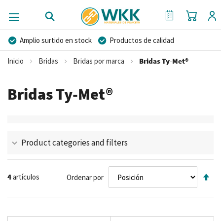
Mi cest
Mi Cotización
Amplio surtido en stock
Productos de calidad
Precios competitivos
Entrega rápida
Inicio
Bridas
Bridas por marca
Bridas Ty-Met®
Asesoramiento personal
Más de 40 años de experiencia
Bridas Ty-Met®
Posibilidad de crear marca privada
Product categories and filters
Fij
4
artículos
Ordenar por
Di
De