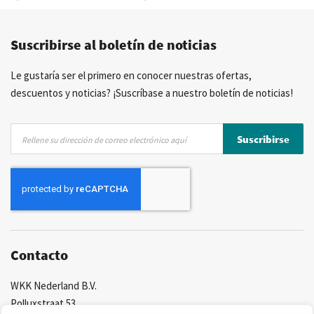
Precios competitivos
Entrega rápida
Suscribirse al boletín de noticias
Asesoramiento personal
Más de 40 años de experiencia
Posibilidad de crear marca privada
Le gustaría ser el primero en conocer nuestras ofertas,
descuentos y noticias? ¡Suscríbase a nuestro boletín de noticias!
Inscríbase
Suscribirse
a
nuestro
boletín
de
noticias:
Contacto
WKK Nederland B.V.
Polluxstraat 53