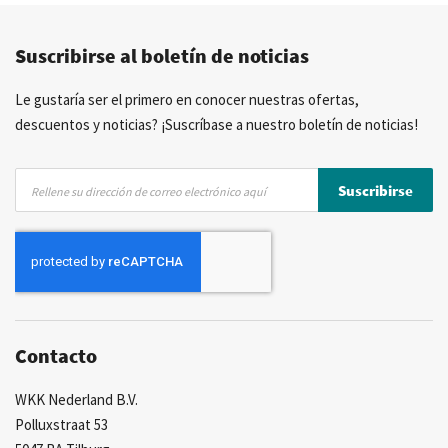
Precios competitivos
Entrega rápida
Suscribirse al boletín de noticias
Asesoramiento personal
Más de 40 años de experiencia
Posibilidad de crear marca privada
Le gustaría ser el primero en conocer nuestras ofertas,
descuentos y noticias? ¡Suscríbase a nuestro boletín de noticias!
Inscríbase
Suscribirse
a
nuestro
boletín
de
noticias:
Contacto
WKK Nederland B.V.
Polluxstraat 53