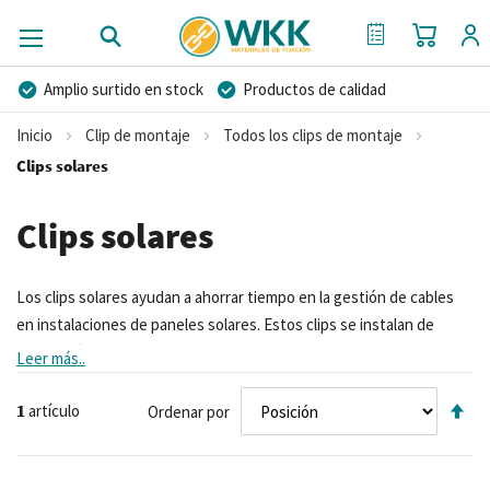
Mi cest
Mi Cotización
Amplio surtido en stock
Productos de calidad
Precios competitivos
Entrega rápida
Inicio
Clip de montaje
Todos los clips de montaje
Asesoramiento personal
Más de 40 años de experiencia
Clips solares
Posibilidad de crear marca privada
Clips solares
Los clips solares ayudan a ahorrar tiempo en la gestión de cables
en instalaciones de paneles solares. Estos clips se instalan de
manera rápida y sencilla sin necesidad de herramientas. WKK
Leer más..
ofrece tres tipos de clips adecuados para diversas aplicaciones
Fij
solares.
1
artículo
Ordenar por
Di
Los clips solares se utilizan para guiar cables a lo largo de los
De
perfiles de montaje en sistemas de paneles solares. Al fijar los clips