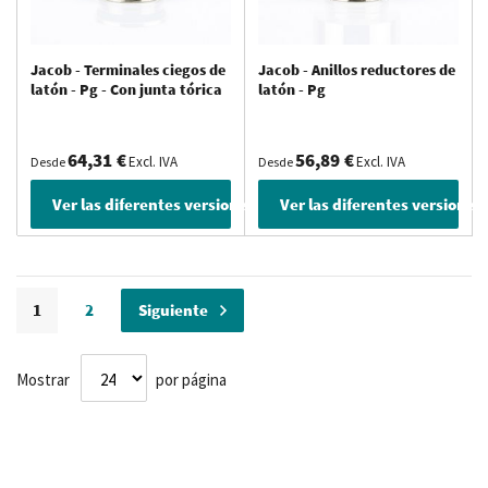
Jacob - Terminales ciegos de
Jacob - Anillos reductores de
latón - Pg - Con junta tórica
latón - Pg
64,31 €
56,89 €
Excl. IVA
Excl. IVA
Desde
Desde
Ver las diferentes versiones
Ver las diferentes versiones
Página
Actualmente estás leyendo página
Página
Página
1
2
Siguiente
Mostrar
por página