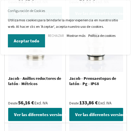
81,67 €
74,01 €
Excl. IVA
Excl. IVA
Desde
Desde
Configuración de Cookies
Ver las diferentes versiones
Ver las diferentes versiones
Utilizamos cookies para brindarle la mejor experiencia en nuestro sitio
web. Al hacer clic en 'Aceptar', acepta nuestro uso de cookies.
RECHAZAR
Mostrar más
Política de cookies
Aceptar todo
Jacob - Anillos reductores de
Jacob - Prensaestopas de
latón - Métricos
latón - Pg - IP68
56,16 €
133,86 €
Excl. IVA
Excl. IVA
Desde
Desde
Ver las diferentes versiones
Ver las diferentes versiones