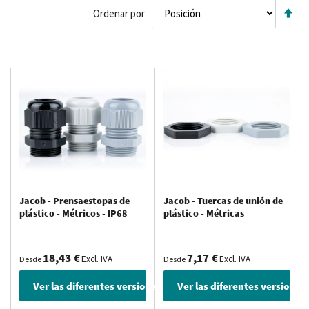
Fij
Ordenar por
Di
De
Jacob - Prensaestopas de
Jacob - Tuercas de unión de
plástico - Métricos - IP68
plástico - Métricas
18,43 €
7,17 €
Excl. IVA
Excl. IVA
Desde
Desde
Ver las diferentes versiones
Ver las diferentes versiones