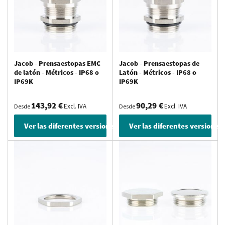
Jacob - Prensaestopas EMC
Jacob - Prensaestopas de
de latón - Métricos - IP68 o
Latón - Métricos - IP68 o
IP69K
IP69K
143,92 €
90,29 €
Excl. IVA
Excl. IVA
Desde
Desde
Ver las diferentes versiones
Ver las diferentes versiones