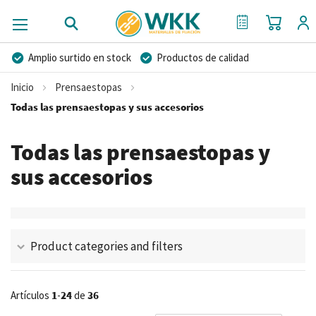
Mi cest
Mi Cotización
Amplio surtido en stock
Productos de calidad
Precios competitivos
Entrega rápida
Inicio
Prensaestopas
Asesoramiento personal
Más de 40 años de experiencia
Todas las prensaestopas y sus accesorios
Posibilidad de crear marca privada
Todas las prensaestopas y
sus accesorios
Product categories and filters
Artículos
1
-
24
de
36