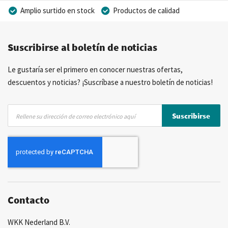
Amplio surtido en stock
Productos de calidad
Precios competitivos
Entrega rápida
Suscribirse al boletín de noticias
Asesoramiento personal
Más de 40 años de experiencia
Posibilidad de crear marca privada
Le gustaría ser el primero en conocer nuestras ofertas,
descuentos y noticias? ¡Suscríbase a nuestro boletín de noticias!
Inscríbase
Suscribirse
a
nuestro
boletín
de
noticias:
Contacto
WKK Nederland B.V.