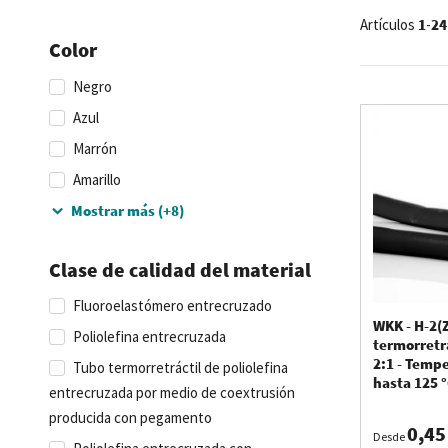
¿Por 
Artículos
1
-
24
Color
Negro
Los tubos term
Azul
Marrón
El montaje
Amarillo
La protecc
La reparac
Mostrar más (+8)
El marcado
Clase de calidad del material
WKK distribuy
Fluoroelastómero entrecruzado
diferentes ve
WKK - H-2(Z
Poliolefina entrecruzada
termorretrácti
termorretrá
2:1 - Temp
Tubo termorretráctil de poliolefina
hasta 125 
entrecruzada por medio de coextrusión
producida con pegamento
La pro
0,45
Desde