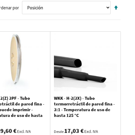
Fijar
ráctiles de WKK?
rdenar por
Direcci
Descen
to o logotipo)
caciones específicas, WKK distribuye tubos termorretráctiles en
to o transparentes. En WKK encontrará fácilmente los tubos
2(Z) 3PF - Tubo
WKK - H-2(3X) - Tubo
tráctil de pared fina -
termorretráctil de pared fina -
 puede imprimir -
3:1 - Temperatura de uso de
tura de uso de hasta
hasta 125 °C
os
9,60 €
17,03 €
Excl. IVA
Excl. IVA
Desde