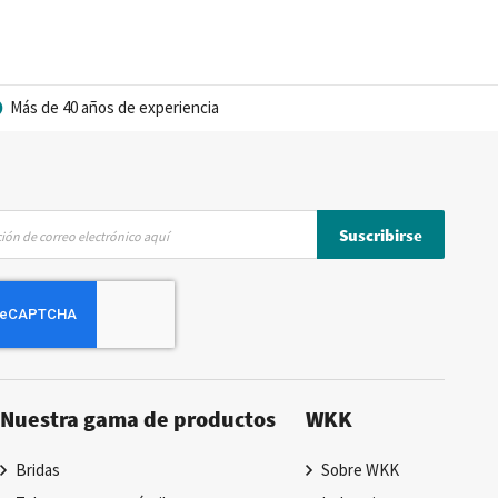
ero también podemos añadirles una marca privada. Todas las
mpresas que quieren comercializar tubos termorretráctiles de
Más de 40 años de experiencia
de su aplicación específica. ¿Debe tener ciertas propiedades
Suscribirse
 va a utilizar el tubo termorretráctil en condiciones de humedad
completan su compra de productos termorretráctiles.
ra muchas aplicaciones. El conocimiento acumulado aporta
Nuestra gama de productos
WKK
rítimo y de construcción naval. ¿Tiene preguntas sobre los
plicación específica? Póngase en
contacto
con uno de nuestros
Bridas
Sobre WKK