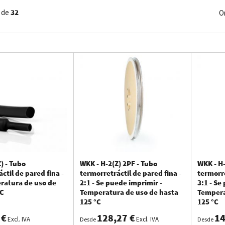
qué escoger los tubos termorret
de
32
O
orretráctiles se utilizan por las siguientes 4 razones:
 de cables u otros objetos
ión de cables u otros objetos
ión de cables u otros objetos
 de cables u otros objetos (por medio del color o en combinación con tex
e tubos termorretráctiles para uso profesional. Dependiendo de las apli
rsiones y medidas. Tanto si busca tubos termorretráctiles con pegamen
) - Tubo
WKK - H-2(Z) 2PF - Tubo
WKK - H-
les que mejor le van a su aplicación.
ctil de pared fina -
termorretráctil de pared fina -
termorre
eratura de uso de
2:1 - Se puede imprimir -
3:1 - Se
°C
Temperatura de uso de hasta
Tempera
125 °C
125 °C
tección de cables u otros objet
 €
128,27 €
14
Excl. IVA
Excl. IVA
Desde
Desde