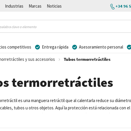
Industrias
Marcas
Noticias
+34 96 
cios competitivos
Entrega rápida
Asesoramiento personal
orretráctiles y sus accesorios
Tubos termorretráctiles
s termorretráctiles
retráctil es una manguera retráctil que al calentarla reduce su diámetro
cables, tubos u otros objetos. Aquí la protección está relacionada con el
iental del objeto. Además, los tubos termorretráctiles también son adecu