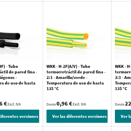
WKK incluye tres tipos de mangueras termorretráctiles: de pared fina, d
e mangueras termorretráctiles con diferentes proporciones de contrac
 de calidad del material (flexibilidad), resistencia a las llamas y a los ray
etráctiles de pared fina: flexibles e ideales para aplicaciones de b
orretráctiles de pared fina son tubos flexibles con una gran versatilida
n es un producto popular en el sector de la electrotecnia para aplicacion
HF) - Tubo
WKK - H-2F(A/V) - Tubo
WKK - H-
ctil de pared fina -
termorretráctil de pared fina -
termorre
retráctiles de pared mediana y gruesa
alógenos -
2:1 - Amarillo/verde -
3:1 - Am
a de uso de hasta
Temperatura de uso de hasta
Tempera
morretráctiles de
pared mediana
y
gruesa
ofrecen una mayor protección pa
135 °C
135 °C
exibilidad es menor que la de los tubos termorretráctiles de pared fina.
l de pared fina, mediana o gruesa.
6 €
0,96 €
22
Excl. IVA
Excl. IVA
Desde
Desde
diferentes versiones
Ver las diferentes versiones
Ver l
xpositores
surtido de
tubos termorretráctiles
? WKK distribuye varias cajas surtidas