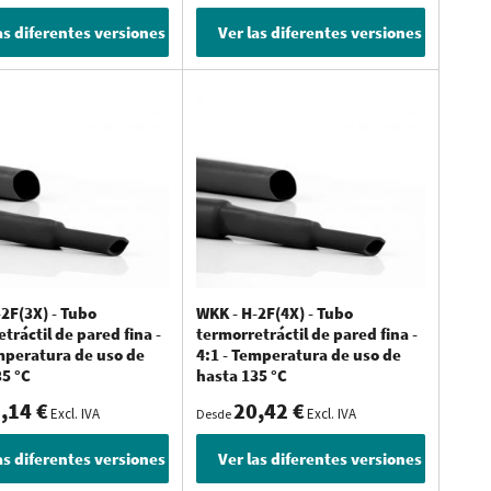
as diferentes versiones
Ver las diferentes versiones
s piezas:
o y la resistencia a las grietas, el desgaste, los golpes o la
y el conector
r), retardante de llama y auto extinguible y la extensión de la
ales, bases, cloruros, etcétera
 los rayos UV, corrosión, etcétera
2F(3X) - Tubo
WKK - H-2F(4X) - Tubo
os niveles de protección en estas cinco partes. Un tubo
tráctil de pared fina -
termorretráctil de pared fina -
emperatura de uso de
4:1 - Temperatura de uso de
ento, lógicamente no.
35 °C
hasta 135 °C
,14 €
20,42 €
Excl. IVA
Excl. IVA
Desde
as diferentes versiones
Ver las diferentes versiones