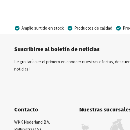
WKK distribuy
opciones cump
calidad bajo s
Amplio surtido en stock
Productos de calidad
Pre
Posibilidad de crear marca privada
Socio
Suscribirse al boletín de noticias
¿Qué
producto
Le gustaría ser el primero en conocer nuestras ofertas, descuen
de protección 
noticias!
o bajo agua? E
También dist
WKK cuenta co
Contacto
Nuestras sucursale
experiencia e
tubos termorr
WKK Nederland B.V.
asesores. Le 
Polluxstraat 53