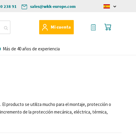
50 238 91
sales@wkk-europe.com
Change
language
Mi Cotización
Mi cesta
Mi cuenta
Más de 40 años de experiencia
. El producto se utiliza mucho para el montaje, protección o
 incremento de la protección mecánica, eléctrica, térmica,
ados para marcar (etiquetar) cables u otros objetos.