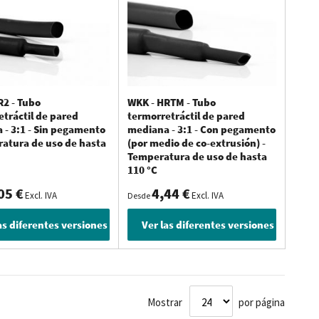
ezas cortadas previamente e
R2 - Tubo
WKK - HRTM - Tubo
tráctil de pared
termorretráctil de pared
rtadas previamente e impresas (logotipo/texto) a medida.
 - 3:1 - Sin pegamento
mediana - 3:1 - Con pegamento
til a cortar y el número de piezas. Después también puede añadir
ratura de uso de hasta
(por medio de co-extrusión) -
Temperatura de uso de hasta
su tubo termorretráctil completamente de acuerdo con sus
110 °C
05 €
4,44 €
Excl. IVA
Excl. IVA
Desde
acto con uno de nuestros
asesores
. Contestaremos encantados
as diferentes versiones
Ver las diferentes versiones
Mostrar
por página