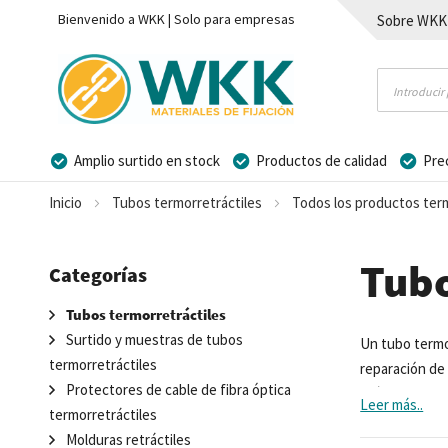
Bienvenido a WKK | Solo para empresas
Sobre WKK
Contacto
Amplio surtido en stock
Productos de calidad
Pre
Posibilidad de crear marca privada
Inicio
Tubos termorretráctiles
Todos los productos term
Tubo
Categorías
Tubos termorretráctiles
Surtido y muestras de tubos
Un tubo termor
termorretráctiles
reparación de 
Protectores de cable de fibra óptica
química o amb
Leer más..
termorretráctiles
Molduras retráctiles