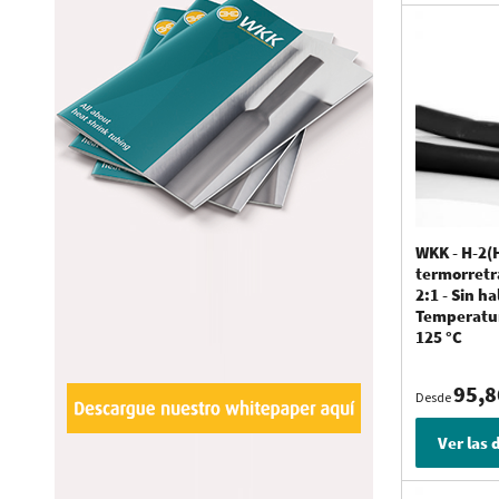
El surtido de 
WKK distribuy
completa, clase
Tubos termorr
Los tubos term
cables. Tambié
WKK - H-2(
termorretrá
Tubos termor
2:1 - Sin h
Temperatur
Los tubos ter
125 °C
embargo, la fl
termorretrácti
95,8
Desde
Ver las 
Surtidos y e
¿Necesita un 