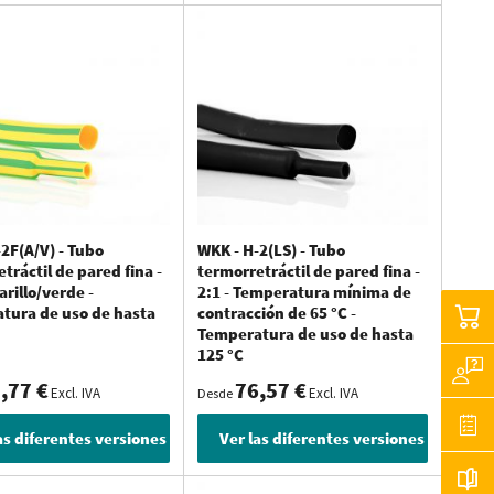
e pared mediana y de pared gruesa. Dentro de esos tres tipos,
ción, temperatura de uso, temperatura mínima de contracción
os UV, etcétera.
aja tensión
d que a menudo se utilizan para el montaje y protección de
es a baja tensión.
2F(A/V) - Tubo
WKK - H-2(LS) - Tubo
tráctil de pared fina -
termorretráctil de pared fina -
arillo/verde -
2:1 - Temperatura mínima de
tura de uso de hasta
contracción de 65 °C -
ra los cables y otros objetos que la versión de pared fina. Sin
Temperatura de uso de hasta
 Dependiendo de la aplicación específica se escoge un tubo
125 °C
,77 €
76,57 €
Excl. IVA
Excl. IVA
Desde
as diferentes versiones
Ver las diferentes versiones
 prácticas con tubos termorretráctiles de pared fina.