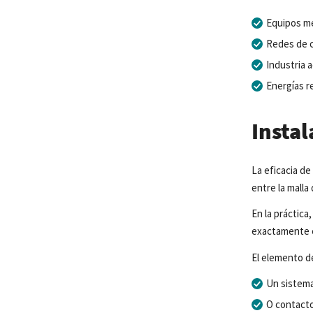
Equipos mé
Redes de c
Industria a
Energías r
Insta
La eficacia d
entre la malla
En la práctica
exactamente e
El elemento d
Un sistema
O contact