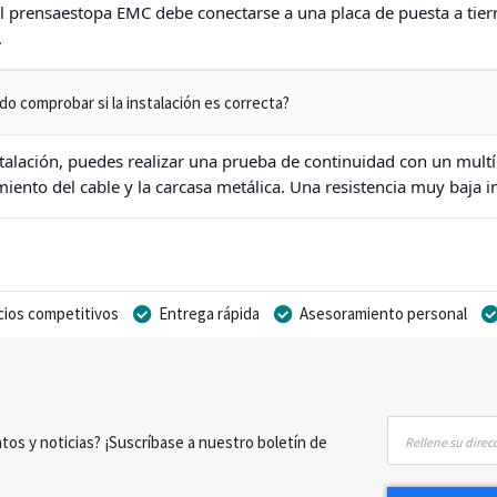
 el prensaestopa EMC debe conectarse a una placa de puesta a tier
.
o comprobar si la instalación es correcta?
stalación, puedes realizar una prueba de continuidad con un multí
iento del cable y la carcasa metálica. Una resistencia muy baja i
cios competitivos
Entrega rápida
Asesoramiento personal
Inscríbase
tos y noticias? ¡Suscríbase a nuestro boletín de
a
nuestro