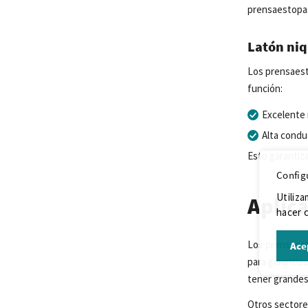
prensaestopas
Latón ni
Los prensaest
función:
Excelente 
Alta condu
Esto garantiza
Config
Utiliza
Aplic
hacer c
Los prensaesto
Ace
para garantiz
tener grandes
Otros sectore