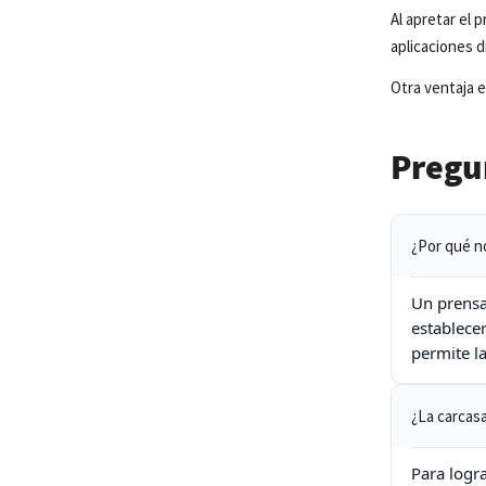
Al apretar el
aplicaciones d
Otra ventaja e
Pregu
¿Por qué n
Un prensa
establece
permite l
¿La carcas
Para logra