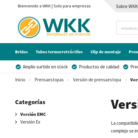
Bienvenido a WKK | Solo para empresas
Sobre WKK
Contacto
Bridas
Tubos termorretráctiles
Clip de montaje
Pren
Amplio surtido en stock
Productos de calidad
Pre
Posibilidad de crear marca privada
Inicio
Prensaestopas
Versión de prensaestopa
Ver
Ver
Categorías
Versión EMC
Versión Ex
La compatibil
complejo se i