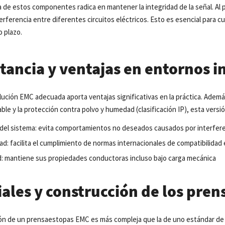
 de estos componentes radica en mantener la integridad de la señal. Al pr
terferencia entre diferentes circuitos eléctricos. Esto es esencial para cu
o plazo.
tancia y ventajas en entornos i
olución EMC adecuada aporta ventajas significativas en la práctica. Ade
able y la protección contra polvo y humedad (clasificación IP), esta versi
del sistema: evita comportamientos no deseados causados por interfer
d: facilita el cumplimiento de normas internacionales de compatibilidad
d: mantiene sus propiedades conductoras incluso bajo carga mecánica
iales y construcción de los pre
ón de un prensaestopas EMC es más compleja que la de uno estándar de p