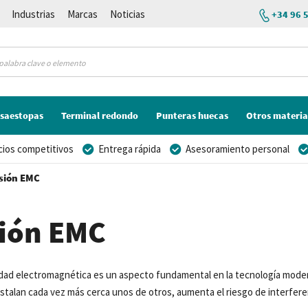
Industrias
Marcas
Noticias
+34 96 
saestopas
Terminal redondo
Punteras huecas
Otros materia
cios competitivos
Entrega rápida
Asesoramiento personal
sión EMC
sión EMC
idad electromagnética es un aspecto fundamental en la tecnología moder
nstalan cada vez más cerca unos de otros, aumenta el riesgo de interfe