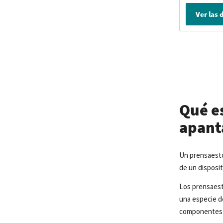
Ver las 
Qué e
apant
Un prensaesto
de un disposit
Los prensaesto
una especie de
componentes 