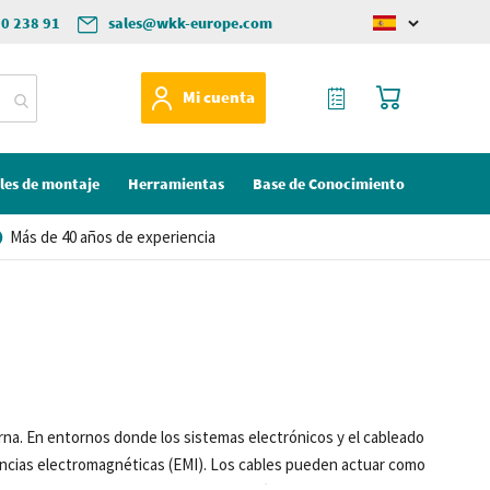
50 238 91
sales@wkk-europe.com
Change
language
Mi Cotización
Mi cesta
Mi cuenta
les de montaje
Herramientas
Base de Conocimiento
Más de 40 años de experiencia
na. En entornos donde los sistemas electrónicos y el cableado
rencias electromagnéticas (EMI). Los cables pueden actuar como