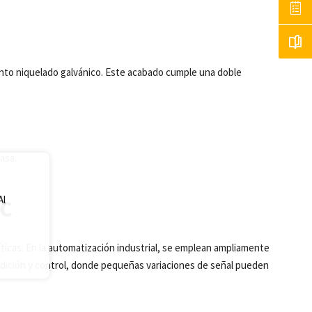
nto niquelado galvánico. Este acabado cumple una doble
casa.
Al
MC
íticas. En la automatización industrial, se emplean ampliamente
medición y control, donde pequeñas variaciones de señal pueden