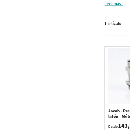
antenas que c
Leer más..
EMC está espe
estanquidad m
1
artículo
Jacob - Pr
latón - Mét
143,
Desde