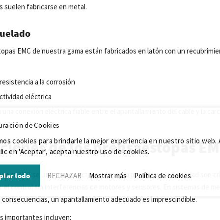
 suelen fabricarse en metal.
quelado
opas EMC de nuestra gama están fabricados en latón con un recubrimie
resistencia a la corrosión
ctividad eléctrica
 una conexión eléctrica fiable entre el apantallamiento del cable y la car
uración de Cookies
mos cookies para brindarle la mejor experiencia en nuestro sitio web. 
aciones de los prensaestopas E
lic en 'Aceptar', acepta nuestro uso de cookies.
pas EMC se utilizan en sectores donde la precisión y la fiabilidad son cr
ptar todo
RECHAZAR
Mostrar más
Política de cookies
ar el control sin interferencias de motores y sensores. En sistemas de 
 consecuencias, un apantallamiento adecuado es imprescindible.
s importantes incluyen: