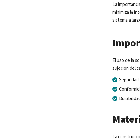
La importancia
minimiza la in
sistema a larg
Impor
El uso de la s
sujeción del c
Seguridad 
Conformida
Durabilida
Mater
La construcci