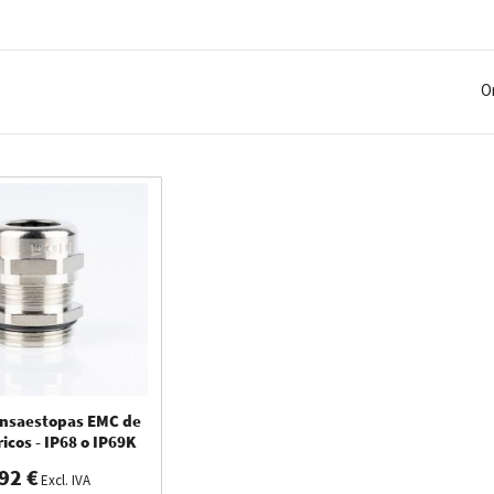
aptan o emiten señales no deseadas, lo que puede provocar fallos o incl
cíficamente diseñado para evitar estos problemas. En WKK encontrará
ecánica, sino también un alto nivel de protección electromagnética.
O
ensaestopas EMC de
ricos - IP68 o IP69K
92 €
Excl. IVA