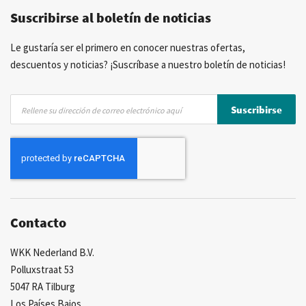
Suscribirse al boletín de noticias
Asesoramiento personal
Más de 40 años de experiencia
Posibilidad de crear marca privada
Le gustaría ser el primero en conocer nuestras ofertas,
descuentos y noticias? ¡Suscríbase a nuestro boletín de noticias!
Inscríbase
Suscribirse
a
nuestro
boletín
de
noticias:
Contacto
WKK Nederland B.V.
Polluxstraat 53
5047 RA Tilburg
Los Países Bajos