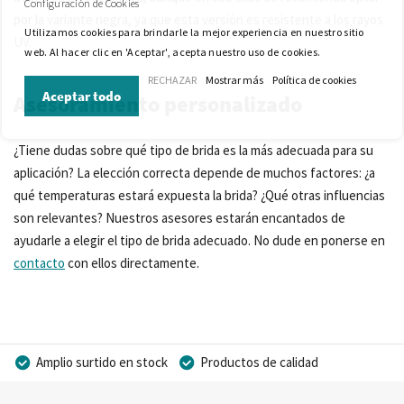
Configuración de Cookies
por la variante negra, ya que esta versión es resistente a los rayos
Utilizamos cookies para brindarle la mejor experiencia en nuestro sitio
UV.
web. Al hacer clic en 'Aceptar', acepta nuestro uso de cookies.
RECHAZAR
Mostrar más
Política de cookies
Aceptar todo
Asesoramiento personalizado
¿Tiene dudas sobre qué tipo de brida es la más adecuada para su
aplicación? La elección correcta depende de muchos factores: ¿a
qué temperaturas estará expuesta la brida? ¿Qué otras influencias
son relevantes? Nuestros asesores estarán encantados de
ayudarle a elegir el tipo de brida adecuado. No dude en ponerse en
contacto
con ellos directamente.
Amplio surtido en stock
Productos de calidad
Precios competitivos
Entrega rápida