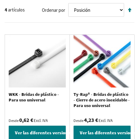
Fij
4
artículos
Ordenar por
Di
De
WKK - Bridas de plástico -
Ty-Rap® - Bridas de plástico
Para uso universal
- Cierre de acero inoxidable -
Para uso universal
0,62 €
4,23 €
Excl. IVA
Excl. IVA
Desde
Desde
Ver las diferentes versiones
Ver las diferentes versiones