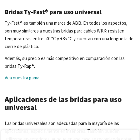
Bridas Ty-Fast® para uso universal
Ty-Fast® es también una marca de ABB. En todos los aspectos,
son muy similares a nuestras bridas para cables WKK: resisten
temperaturas entre -40 °C y +85 °C y cuentan con una lengüeta de
cierre de plástico.
Además, su precio es más competitivo en comparación con las
bridas Ty-Rap®.
Vea nuestra gama.
Aplicaciones de las bridas para uso
universal
Las bridas universales son adecuadas para la mayoría de las
aplicaciones, especialmente en interiores. También pueden
utilizarse en exteriores, aunque en ese caso se recomienda optar