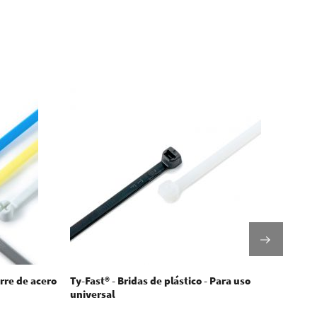
erre de acero
Ty-Fast® - Bridas de plástico - Para uso
WKK -
universal
Reves