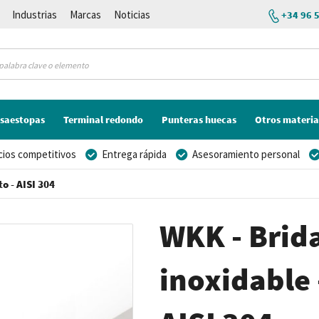
Industrias
Marcas
Noticias
+34 96 
saestopas
Terminal redondo
Punteras huecas
Otros materia
cios competitivos
Entrega rápida
Asesoramiento personal
o - AISI 304
WKK - Brid
inoxidable 