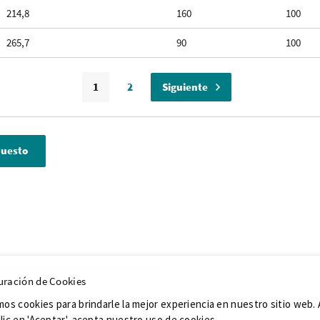
214,8
160
100
265,7
90
100
Página
Página
Página
Página
1
2
Siguiente
puesto
uración de Cookies
mos cookies para brindarle la mejor experiencia en nuestro sitio web. 
lic en 'Aceptar', acepta nuestro uso de cookies.