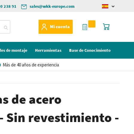
50 238 91
sales@wkk-europe.com
Change
language
Mi Cotización
Mi cesta
Mi cuenta
les de montaje
Herramientas
Base de Conocimiento
Más de 40 años de experiencia
as de acero
- Sin revestimiento -