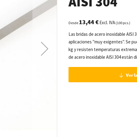
AISI 304
13,44 €
Excl. IVA
Desde
(100 pcs.)
Las bridas de acero inoxidable AISI
aplicaciones "muy exigentes". Se pue
kg y resisten temperaturas extremad
de acero inoxidable AISI 304 están d
Ver l