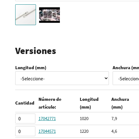
Saltar
al
comienzo
Versiones
de
la
Longitud (mm)
Anchura (m
galería
de
imágenes
Número de
Longitud
Anchura
Cantidad
artículo:
(mm)
(mm)
Elementos
17042771
1020
7,9
de
17044571
1220
4,6
artículos