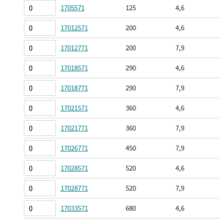
agrupados
1705571
125
4,6
17012571
200
4,6
17012771
200
7,9
17018571
290
4,6
17018771
290
7,9
17021571
360
4,6
17021771
360
7,9
17026771
450
7,9
17028571
520
4,6
17028771
520
7,9
17033571
680
4,6