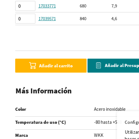
17033771
680
7,9
17039571
840
4,6
Añadir al Presu
Añadir al carrito
Más Información
Color
Acero inoxidable
Config
Temperatura de uso (°C)
-80 hasta +538
Utiliza
Marca
WKK
hacer c