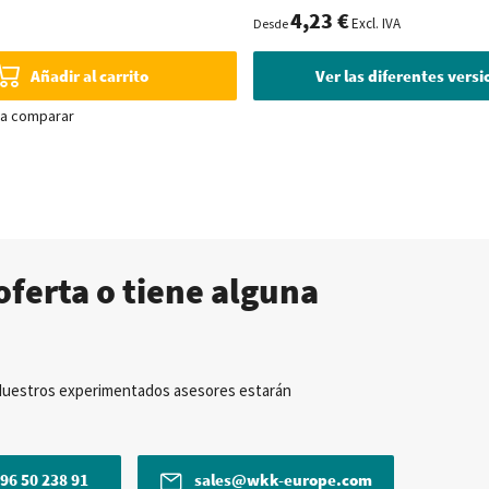
4,23 €
Excl. IVA
Desde
Añadir al carrito
Ver las diferentes vers
ra comparar
oferta o tiene alguna
Nuestros experimentados asesores estarán
96 50 238 91
sales@wkk-europe.com