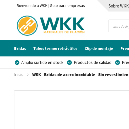
Bienvenido a WKK | Solo para empresas
Sobre WKK
Contacto
Bridas
Tubos termorretráctiles
Clip de montaje
Pren
Amplio surtido en stock
Productos de calidad
Pre
Posibilidad de crear marca privada
Inicio
WKK - Bridas de acero inoxidable - Sin revestimient
Saltar
al
final
de
la