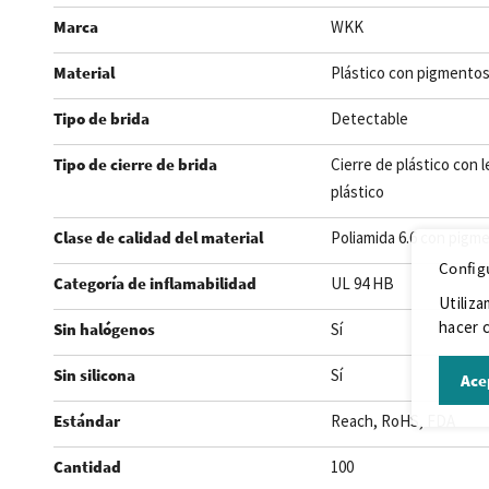
Marca
WKK
Material
Plástico con pigmentos
Tipo de brida
Detectable
Tipo de cierre de brida
Cierre de plástico con 
plástico
Clase de calidad del material
Poliamida 6.6 con pigm
Config
Categoría de inflamabilidad
UL 94 HB
Utiliza
hacer c
Sin halógenos
Sí
Sin silicona
Sí
Ace
Estándar
Reach, RoHS, FDA
Cantidad
100