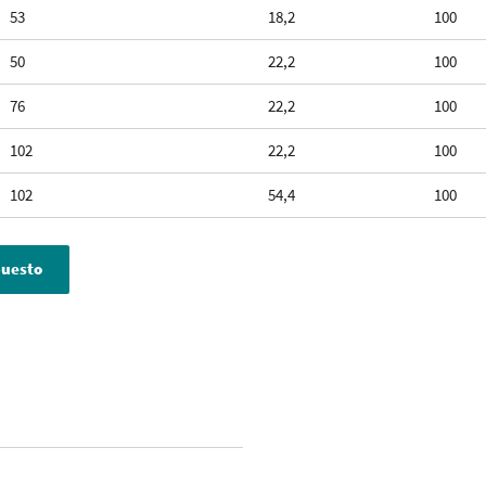
53
18,2
100
50
22,2
100
76
22,2
100
102
22,2
100
102
54,4
100
puesto