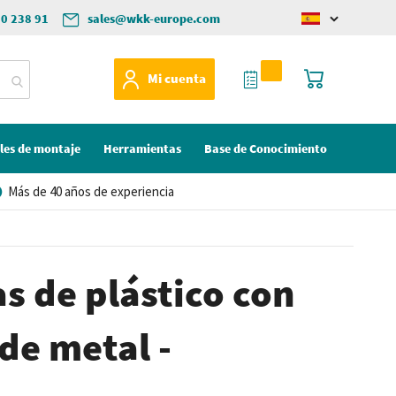
50 238 91
sales@wkk-europe.com
Change
language
Mi Cotización
Mi cesta
Mi cuenta
les de montaje
Herramientas
Base de Conocimiento
Más de 40 años de experiencia
s de plástico con
de metal -