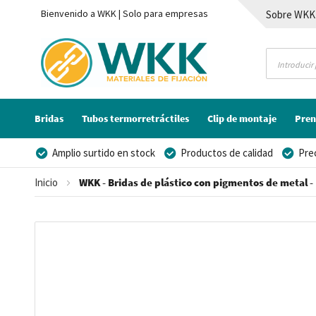
Bienvenido a WKK | Solo para empresas
Sobre WKK
Contacto
Bridas
Tubos termorretráctiles
Clip de montaje
Pren
Amplio surtido en stock
Productos de calidad
Pre
Posibilidad de crear marca privada
Inicio
WKK - Bridas de plástico con pigmentos de metal -
Saltar
al
final
de
la