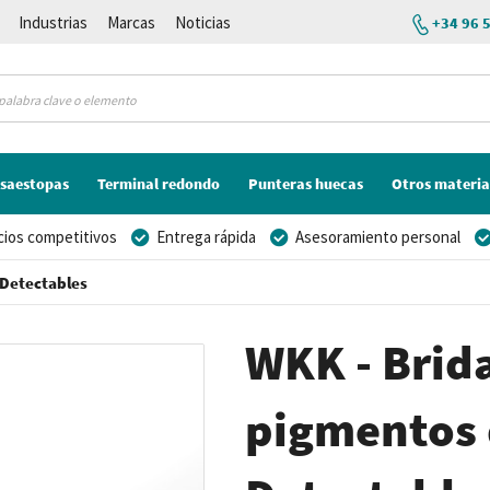
Industrias
Marcas
Noticias
+34 96 
saestopas
Terminal redondo
Punteras huecas
Otros materia
cios competitivos
Entrega rápida
Asesoramiento personal
 Detectables
WKK - Brida
pigmentos 