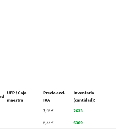
UEP / Caja
Precio excl.
Inventario
ad
maestra
IVA
(cantidad):
3,93 €
2633
6,55 €
6309