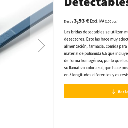
Detectable
3,93 €
Excl. IVA
Desde
(100 pcs.)
Las bridas detectables se utilizan 
detectores. Esto las hace muy adecua
alimentación, farmacia, comida para
material de poliamida 6.6 que inclu
de forma homogénea, por lo que lo
su llamativo color azul, que hace po
en 5 longitudes diferentes y es res
Ver l