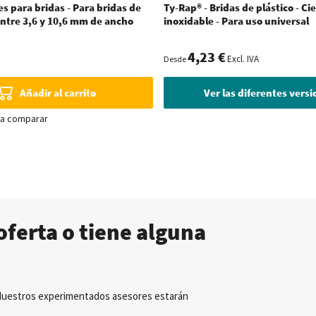
es para bridas - Para bridas de
Ty-Rap® - Bridas de plástico - Ci
entre 3,6 y 10,6 mm de ancho
inoxidable - Para uso universal
4,23 €
Excl. IVA
Desde
Añadir al carrito
Ver las diferentes vers
ra comparar
oferta o tiene alguna
Nuestros experimentados asesores estarán