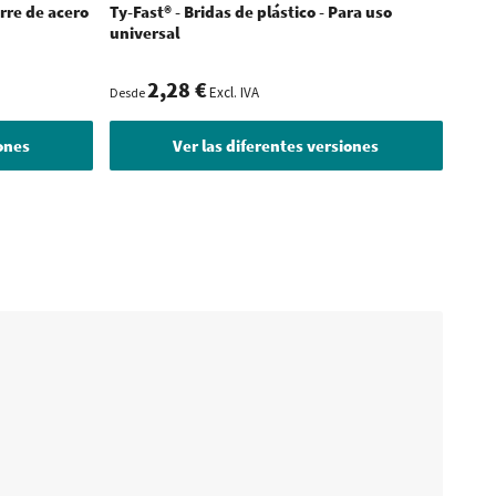
erre de acero
Ty-Fast® - Bridas de plástico - Para uso
WKK -
universal
Reves
2,28 €
Excl. IVA
Desde
Desde
iones
Ver las diferentes versiones