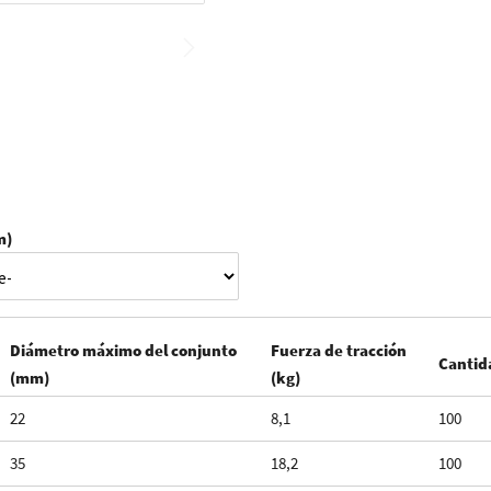
m)
Diámetro máximo del conjunto
Fuerza de tracción
Cantid
(mm)
(kg)
22
8,1
100
35
18,2
100