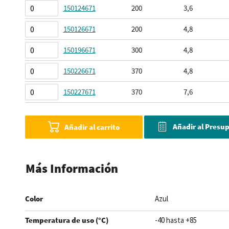
agrupados
150124671
200
3,6
150126671
200
4,8
150196671
300
4,8
150226671
370
4,8
150227671
370
7,6
Añadir al Presu
Añadir al carrito
Más Información
Color
Azul
Temperatura de uso (°C)
-40 hasta +85