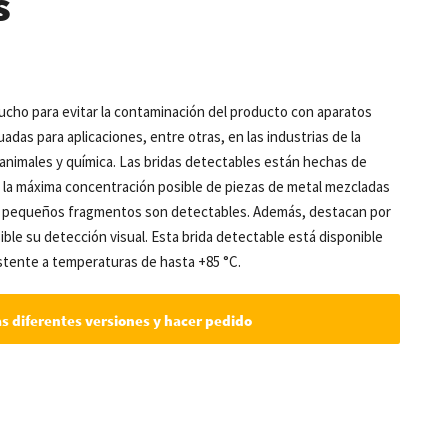
s
mucho para evitar la contaminación del producto con aparatos
das para aplicaciones, entre otras, en las industrias de la
 animales y química. Las bridas detectables están hechas de
ye la máxima concentración posible de piezas de metal mezcladas
s pequeños fragmentos son detectables. Además, destacan por
sible su detección visual. Esta brida detectable está disponible
istente a temperaturas de hasta +85 °C.
as diferentes versiones y hacer pedido