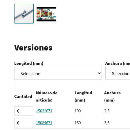
Saltar
al
comienzo
Versiones
de
la
Longitud (mm)
Anchura (m
galería
de
imágenes
Número de
Longitud
Anchura
Cantidad
artículo:
(mm)
(mm)
Elementos
15032671
100
2,5
de
15084671
150
3,6
artículos