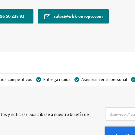
96 50 238 91
sales@wkk-europe.com
cios competitivos
Entrega rápida
Asesoramiento personal
Inscríbase
tos y noticias? ¡Suscríbase a nuestro boletín de
a
nuestro
boletín