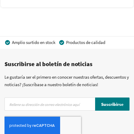
Amplio surtido en stock
Productos de calidad
Precios competitivos
Entrega rápida
Suscribirse al boletín de noticias
Asesoramiento personal
Más de 40 años de experiencia
Posibilidad de crear marca privada
Le gustaría ser el primero en conocer nuestras ofertas, descuentos y
noticias? ¡Suscríbase a nuestro boletín de noticias!
Inscríbase
Suscribirse
a
nuestro
boletín
de