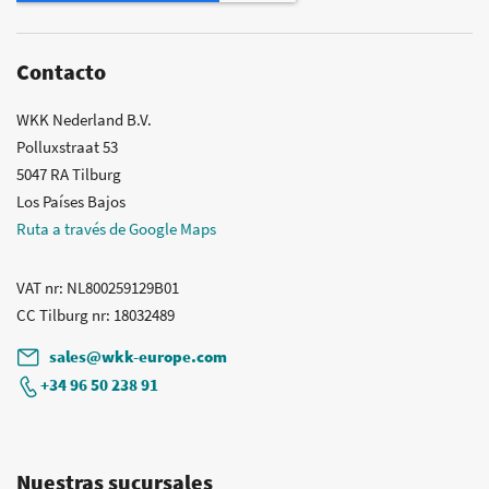
noticias:
Contacto
WKK Nederland B.V.
Polluxstraat 53
5047 RA Tilburg
Los Países Bajos
Ruta a través de Google Maps
VAT nr
: NL800259129B01
CC Tilburg nr
: 18032489
sales@wkk-europe.com
+34 96 50 238 91
Nuestras sucursales