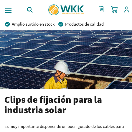
Mi cest
Mi Cotización
Amplio surtido en stock
Productos de calidad
Precios competitivos
Entrega rápida
Asesoramiento personal
Más de 40 años de experiencia
Posibilidad de crear marca privada
Clips de fijación para la
industria solar
Es muy importante disponer de un buen guiado de los cables para