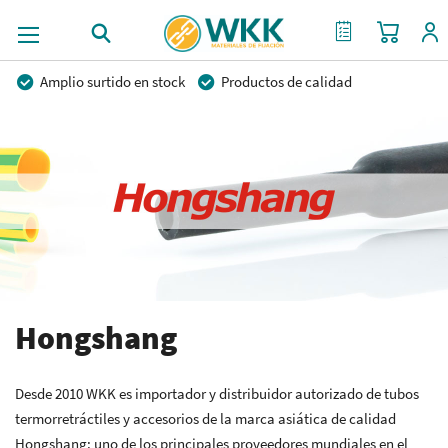
Mi cest
Mi Cotización
Amplio surtido en stock
Productos de calidad
Precios competitivos
Entrega rápida
Asesoramiento personal
Más de 40 años de experiencia
Posibilidad de crear marca privada
Hongshang
Desde 2010 WKK es importador y distribuidor autorizado de tubos
termorretráctiles y accesorios de la marca asiática de calidad
Hongshang: uno de los principales proveedores mundiales en el