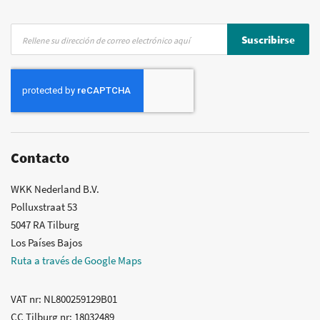
Inscríbase
Suscribirse
a
nuestro
boletín
de
noticias:
Contacto
WKK Nederland B.V.
Polluxstraat 53
5047 RA Tilburg
Los Países Bajos
Ruta a través de Google Maps
VAT nr
: NL800259129B01
CC Tilburg nr
: 18032489