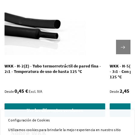
WKK - H-2(Z) - Tubo termorretráctil de pared fina -
WKK - H-5(3X)
2:1 - Temperatura de uso de hasta 125 °C
- 3:1 - Con 
125 °C
0,45 €
2,45 €
Excl. IVA
Desde
Desde
Ver las diferentes versiones
V
Configuración de Cookies
Utilizamos cookies para brindarle la mejor experiencia en nuestro sitio
Sobre WKK