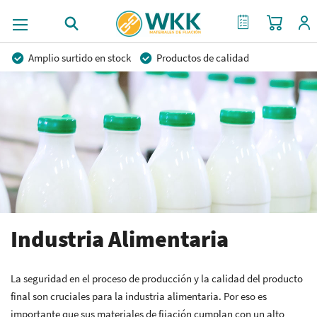
Mi cest
Mi Cotización
Amplio surtido en stock
Productos de calidad
Precios competitivos
Entrega rápida
Asesoramiento personal
Más de 40 años de experiencia
Posibilidad de crear marca privada
Industria Alimentaria
La seguridad en el proceso de producción y la calidad del producto
final son cruciales para la industria alimentaria. Por eso es
importante que sus materiales de fijación cumplan con un alto