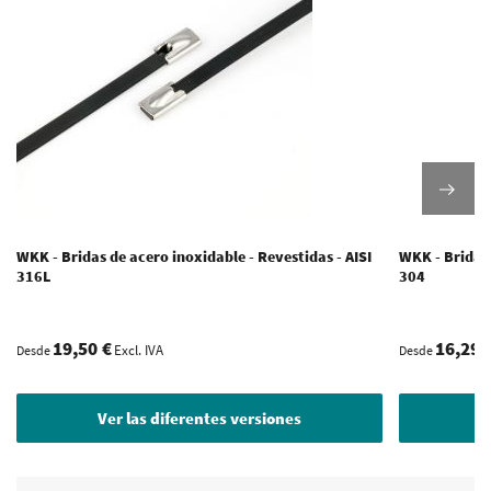
WKK - Bridas de acero inoxidable - Revestidas - AISI
WKK - Bridas 
316L
304
19,50 €
16,29 
Excl. IVA
Desde
Desde
Ver las diferentes versiones
V