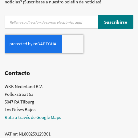
noticias? ¡Suscríbase a nuestro boletín de noticias!
Inscríbase
Suscribirse
a
nuestro
boletín
de
noticias:
Contacto
WKK Nederland B.V.
Polluxstraat 53
5047 RA Tilburg
Los Países Bajos
Ruta a través de Google Maps
VAT nr
: NL800259129B01