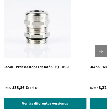
Jacob - Prensaestopas de latón - Pg - IP68
Jacob - Termi
133,86 €
8,32 €
Excl. IVA
Desde
Desde
Ver las diferentes versiones
V