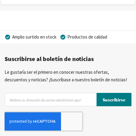
Amplio surtido en stock
Productos de calidad
Precios competitivos
Entrega rápida
Suscribirse al boletín de noticias
Asesoramiento personal
Más de 40 años de experiencia
Posibilidad de crear marca privada
Le gustaría ser el primero en conocer nuestras ofertas,
descuentos y noticias? ¡Suscríbase a nuestro boletín de noticias!
Inscríbase
Suscribirse
a
nuestro
boletín
de
noticias: