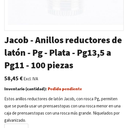
Saltar
Jacob - Anillos reductores de
al
comienzo
latón - Pg - Plata - Pg13,5 a
de
Pg11 - 100 piezas
la
galería
de
58,45 €
Excl. IVA
imágenes
Inventario (cantidad):
Pedido pendiente
Estos anillos reductores de latón Jacob, con rosca Pg, permiten
que se pueda usar un prensaestopas con una rosca menor en una
caja de prensaestopas con una rosca más grande. Niquelados por
galvanizado.