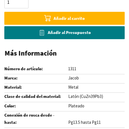
Añadir al carrito
Añadir al Presupuesto
Más Información
1311
Jacob
Metal
Latón (CuZn39Pb3)
Plateado
Pg13.5 hasta Pg11