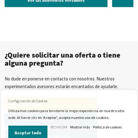
Ver las diferentes versiones
V
¿Quiere solicitar una oferta o tiene
alguna pregunta?
No dude en ponerse en contacto con nosotros. Nuestros
experimentados asesores estarán encantados de ayudarle.
Configuración de Cookies
Contacto
Utilizamos cookies para brindarle la mejor experiencia en nuestro sitio
web. Al hacer clic en 'Aceptar', acepta nuestro uso de cookies.
+34 96 50 238 91
RECHAZAR
Mostrar más
Política de cookies
Aceptar todo
sales@wkk-europe.com