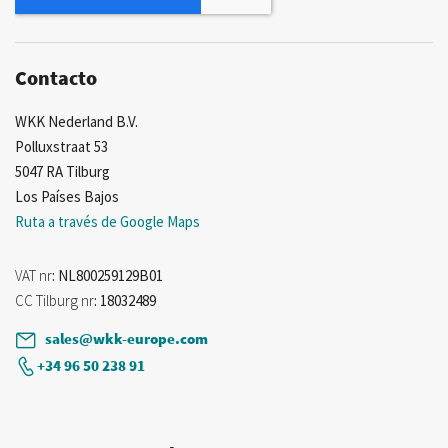
de
noticias:
Contacto
WKK Nederland B.V.
Polluxstraat 53
5047 RA Tilburg
Los Países Bajos
Ruta a través de Google Maps
VAT nr
: NL800259129B01
CC Tilburg nr
: 18032489
sales@wkk-europe.com
+34 96 50 238 91