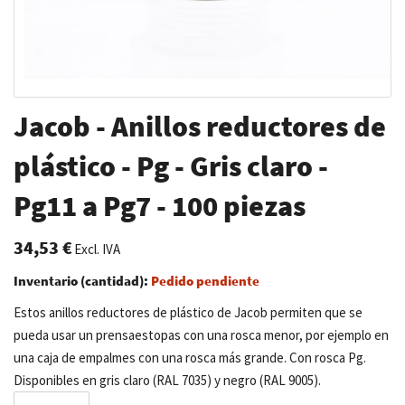
Saltar
Jacob - Anillos reductores de
al
comienzo
plástico - Pg - Gris claro -
de
Pg11 a Pg7 - 100 piezas
la
galería
de
34,53 €
Excl. IVA
imágenes
Inventario (cantidad):
Pedido pendiente
Estos anillos reductores de plástico de Jacob permiten que se
pueda usar un prensaestopas con una rosca menor, por ejemplo en
una caja de empalmes con una rosca más grande. Con rosca Pg.
Disponibles en gris claro (RAL 7035) y negro (RAL 9005).