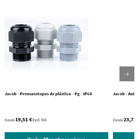
Jacob - Prensaestopas de plástico - Pg - IP68
Jacob - Anill
19,51 €
23,71 
Excl. IVA
Desde
Desde