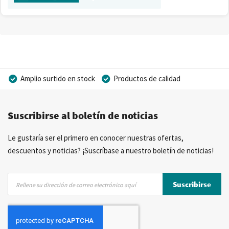
Amplio surtido en stock
Productos de calidad
Precios competitivos
Entrega rápida
Suscribirse al boletín de noticias
Asesoramiento personal
Más de 40 años de experiencia
Posibilidad de crear marca privada
Le gustaría ser el primero en conocer nuestras ofertas,
descuentos y noticias? ¡Suscríbase a nuestro boletín de noticias!
Inscríbase
Suscribirse
a
nuestro
boletín