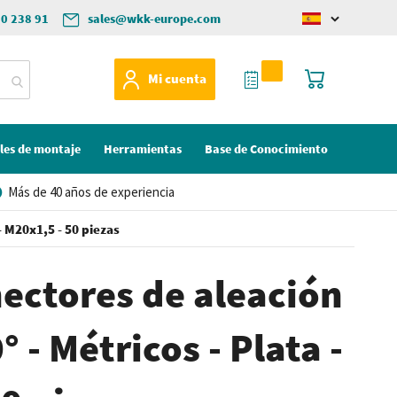
50 238 91
sales@wkk-europe.com
Change
language
Mi Cotización
Mi cesta
Mi cuenta
les de montaje
Herramientas
Base de Conocimiento
Más de 40 años de experiencia
- M20x1,5 - 50 piezas
nectores de aleación
° - Métricos - Plata -