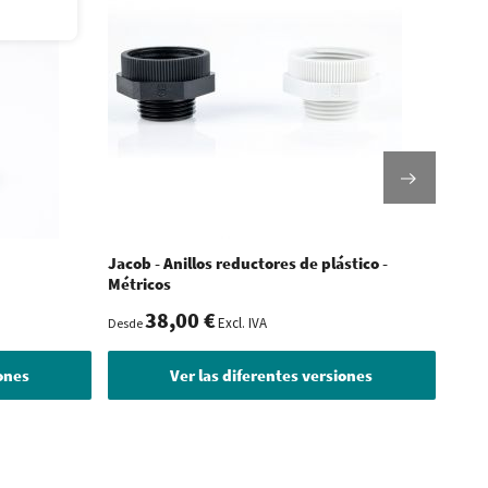
Jacob - Anillos reductores de plástico -
Jacob
Métricos
38,00 €
Excl. IVA
Desde
Desde
iones
Ver las diferentes versiones