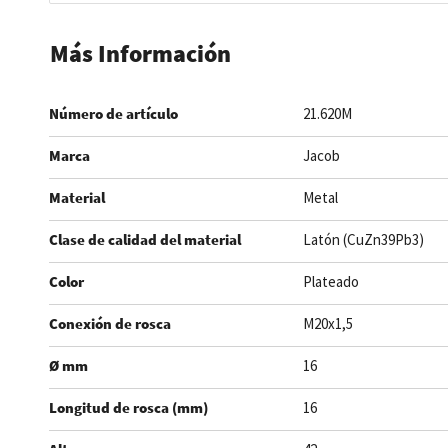
Saltar
al
Más Información
comienzo
de
Número de artículo
21.620M
la
galería
Marca
Jacob
de
imágenes
Material
Metal
Clase de calidad del material
Latón (CuZn39Pb3)
Color
Plateado
Conexión de rosca
M20x1,5
Ø mm
16
Longitud de rosca (mm)
16