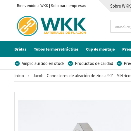
Bienvenido a WKK | Solo para empresas
Sobre WKK
Contacto
Bridas
Tubos termorretráctiles
Clip de montaje
Pren
Amplio surtido en stock
Productos de calidad
Pre
Posibilidad de crear marca privada
Inicio
Jacob - Conectores de aleación de zinc a 90° - Métrico
Saltar
al
final
de
la