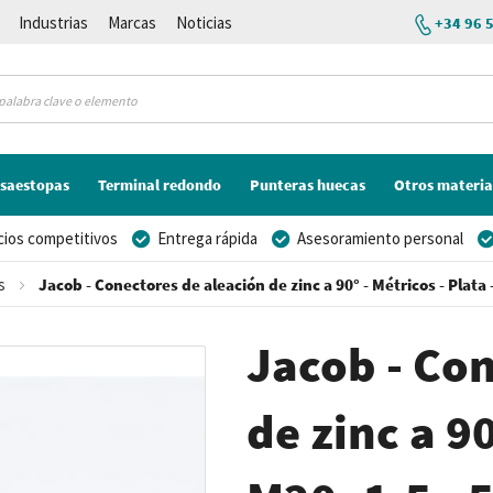
Industrias
Marcas
Noticias
+34 96 
saestopas
Terminal redondo
Punteras huecas
Otros materia
cios competitivos
Entrega rápida
Asesoramiento personal
s
Jacob - Conectores de aleación de zinc a 90° - Métricos - Plata 
Jacob - Co
de zinc a 90