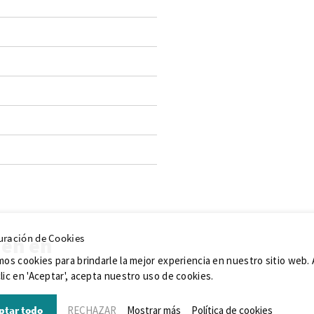
uración de Cookies
ién en
mos cookies para brindarle la mejor experiencia en nuestro sitio web. 
lic en 'Aceptar', acepta nuestro uso de cookies.
ptar todo
RECHAZAR
Mostrar más
Política de cookies