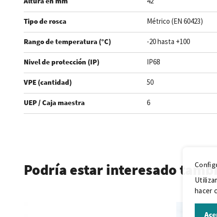
Altura en mm
42
Tipo de rosca
Métrico (EN 60423)
Rango de temperatura (°C)
-20 hasta +100
Nivel de protección (IP)
IP68
VPE (cantidad)
50
UEP / Caja maestra
6
.
Config
Podría estar interesado tamb
Utiliza
hacer c
Ace