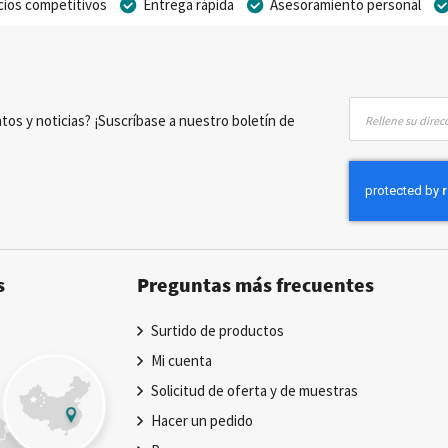
cios competitivos
Entrega rápida
Asesoramiento personal
Inscríbase
tos y noticias? ¡Suscríbase a nuestro boletín de
a
nuestro
boletín
de
noticias:
s
Preguntas más frecuentes
Surtido de productos
Mi cuenta
Solicitud de oferta y de muestras
Hacer un pedido