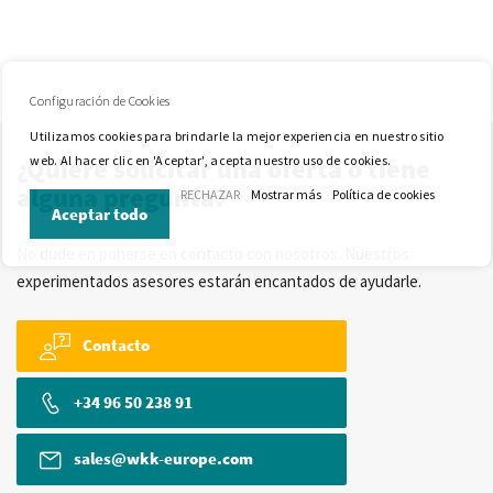
Configuración de Cookies
Utilizamos cookies para brindarle la mejor experiencia en nuestro sitio
web. Al hacer clic en 'Aceptar', acepta nuestro uso de cookies.
¿Quiere solicitar una oferta o tiene
alguna pregunta?
RECHAZAR
Mostrar más
Política de cookies
Aceptar todo
No dude en ponerse en contacto con nosotros. Nuestros
experimentados asesores estarán encantados de ayudarle.
Contacto
+34 96 50 238 91
sales@wkk-europe.com