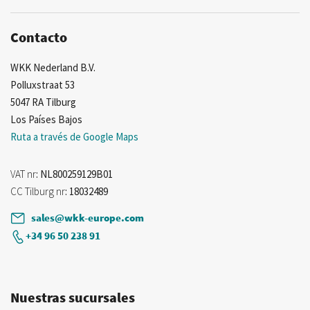
noticias:
Contacto
WKK Nederland B.V.
Polluxstraat 53
5047 RA Tilburg
Los Países Bajos
Ruta a través de Google Maps
VAT nr
: NL800259129B01
CC Tilburg nr
: 18032489
sales@wkk-europe.com
+34 96 50 238 91
Nuestras sucursales