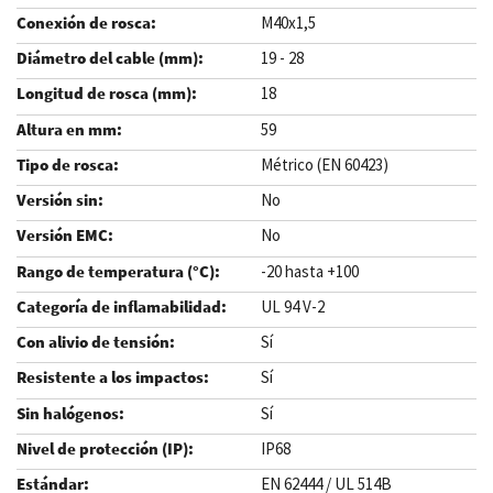
M40x1,5
19 - 28
18
59
Métrico (EN 60423)
No
No
-20 hasta +100
UL 94 V-2
Sí
Sí
Sí
IP68
EN 62444 / UL 514B