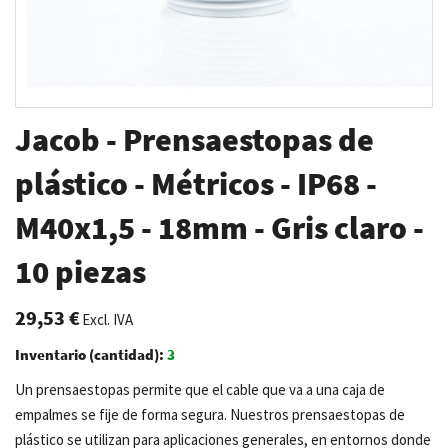
Saltar
Jacob - Prensaestopas de
al
comienzo
plástico - Métricos - IP68 -
de
M40x1,5 - 18mm - Gris claro -
la
galería
10 piezas
de
imágenes
29,53 €
Excl. IVA
Inventario (cantidad):
3
Un prensaestopas permite que el cable que va a una caja de
empalmes se fije de forma segura. Nuestros prensaestopas de
plástico se utilizan para aplicaciones generales, en entornos donde