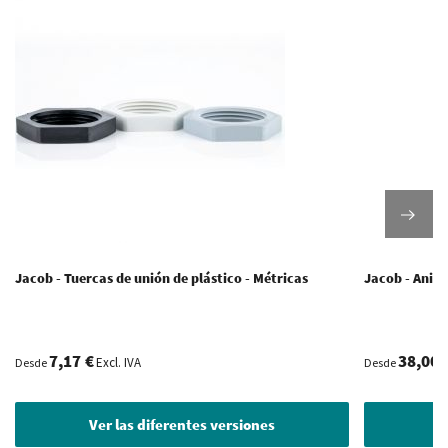
Jacob - Tuercas de unión de plástico - Métricas
Jacob - Anill
7,17 €
38,00 
Excl. IVA
Desde
Desde
Ver las diferentes versiones
V