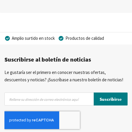
Amplio surtido en stock
Productos de calidad
Precios competitivos
Entrega rápida
Suscribirse al boletín de noticias
Asesoramiento personal
Más de 40 años de experiencia
Posibilidad de crear marca privada
Le gustaría ser el primero en conocer nuestras ofertas,
descuentos y noticias? ¡Suscríbase a nuestro boletín de noticias!
Inscríbase
Suscribirse
a
nuestro
boletín
de