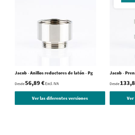
Jacob - Anillos reductores de latón - Pg
Jacob - Pren
56,89 €
133,8
Excl. IVA
Desde
Desde
Ver las diferentes versiones
Ver 