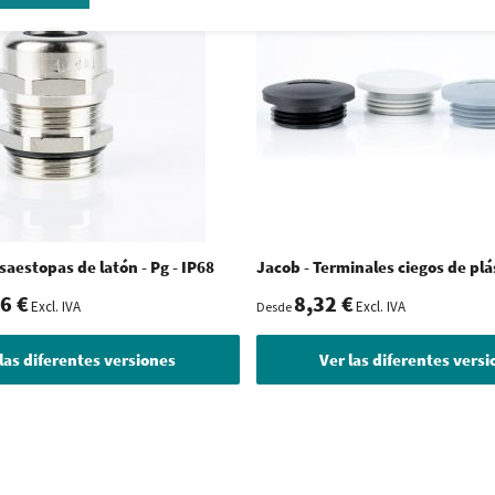
saestopas de latón - Pg - IP68
Jacob - Terminales ciegos de plás
6 €
8,32 €
Excl. IVA
Excl. IVA
Desde
las diferentes versiones
Ver las diferentes vers