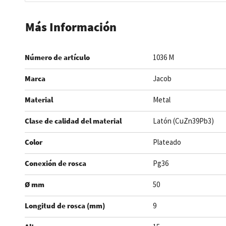
Saltar
al
Más Información
comienzo
de
Número de artículo
1036 M
la
galería
Marca
Jacob
de
imágenes
Material
Metal
Clase de calidad del material
Latón (CuZn39Pb3)
Color
Plateado
Conexión de rosca
Pg36
Ø mm
50
Longitud de rosca (mm)
9