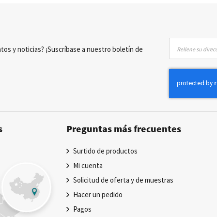
Inscríbase
tos y noticias? ¡Suscríbase a nuestro boletín de
a
nuestro
boletín
de
noticias:
s
Preguntas más frecuentes
Surtido de productos
Mi cuenta
Solicitud de oferta y de muestras
Hacer un pedido
Pagos