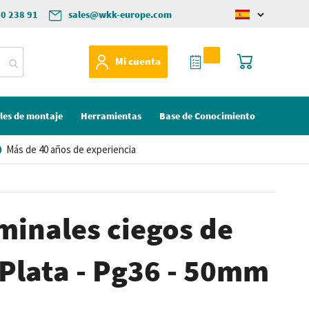
50 238 91
sales@wkk-europe.com
Change
language
Mi Cotización
Mi cesta
Mi cuenta
les de montaje
Herramientas
Base de Conocimiento
Más de 40 años de experiencia
minales ciegos de
- Plata - Pg36 - 50mm