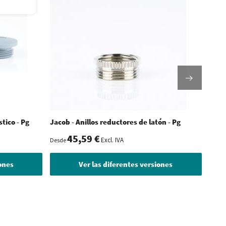
tico - Pg
Jacob - Anillos reductores de latón - Pg
Jacob
45,59 €
Excl. IVA
Desde
Desde
iones
Ver las diferentes versiones