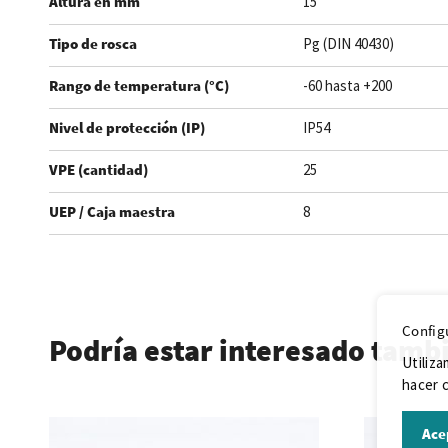
Altura en mm
15
Tipo de rosca
Pg (DIN 40430)
Rango de temperatura (°C)
-60 hasta +200
Nivel de protección (IP)
IP54
VPE (cantidad)
25
UEP / Caja maestra
8
.
Config
Podría estar interesado tamb
Utiliza
hacer c
Ace