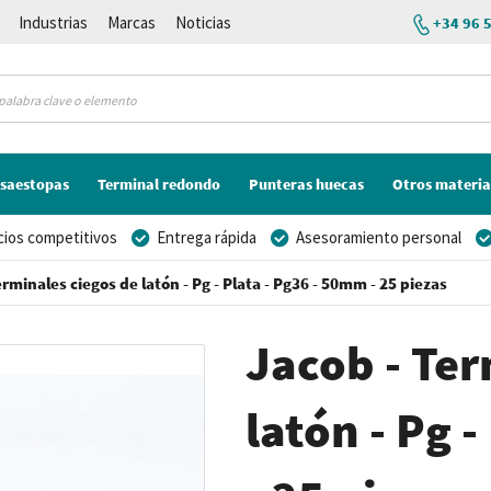
Industrias
Marcas
Noticias
+34 96 
saestopas
Terminal redondo
Punteras huecas
Otros materia
cios competitivos
Entrega rápida
Asesoramiento personal
erminales ciegos de latón - Pg - Plata - Pg36 - 50mm - 25 piezas
Jacob - Ter
latón - Pg 