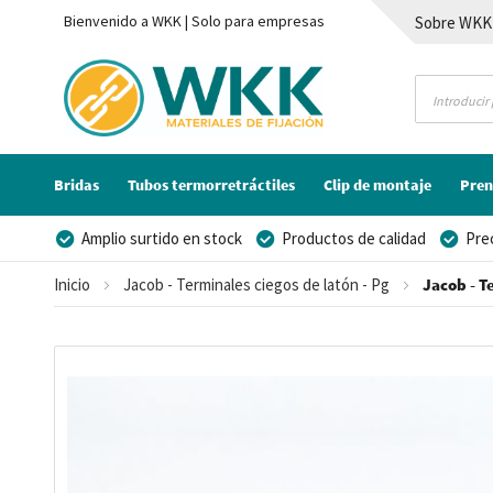
Bienvenido a WKK | Solo para empresas
Sobre WKK
Contacto
Bridas
Tubos termorretráctiles
Clip de montaje
Pren
Amplio surtido en stock
Productos de calidad
Pre
Posibilidad de crear marca privada
Inicio
Jacob - Terminales ciegos de latón - Pg
Jacob - T
Saltar
al
final
de
la