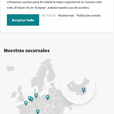
Utilizamos cookies para brindarle la mejor experiencia en nuestro sitio
VAT nr
: NL800259129B01
web. Al hacer clic en 'Aceptar', acepta nuestro uso de cookies.
CC Tilburg nr
: 18032489
RECHAZAR
Mostrar más
Política de cookies
Aceptar todo
sales@wkk-europe.com
+34 96 50 238 91
Nuestras sucursales