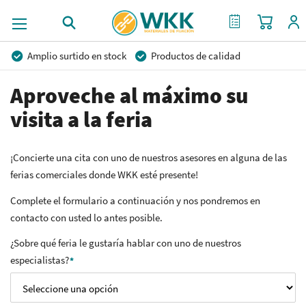
Mi cest
Mi Cotización
Amplio surtido en stock
Productos de calidad
Precios competitivos
Entrega rápida
Aproveche al máximo su
Asesoramiento personal
Más de 40 años de experiencia
visita a la feria
Posibilidad de crear marca privada
¡Concierte una cita con uno de nuestros asesores en alguna de las
ferias comerciales donde WKK esté presente!
Complete el formulario a continuación y nos pondremos en
contacto con usted lo antes posible.
¿Sobre qué feria le gustaría hablar con uno de nuestros
especialistas?