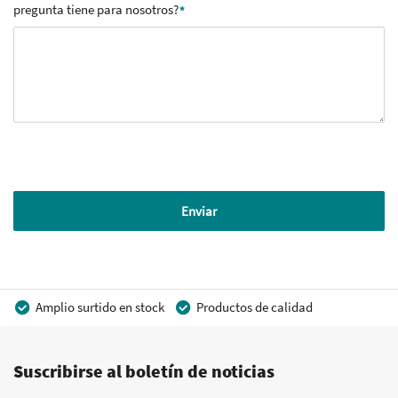
pregunta tiene para nosotros?
Enviar
Amplio surtido en stock
Productos de calidad
Precios competitivos
Entrega rápida
Suscribirse al boletín de noticias
Asesoramiento personal
Más de 40 años de experiencia