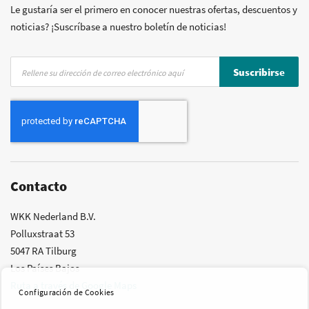
Posibilidad de crear marca privada
Le gustaría ser el primero en conocer nuestras ofertas, descuentos y
noticias? ¡Suscríbase a nuestro boletín de noticias!
Inscríbase
Suscribirse
a
nuestro
boletín
de
noticias:
Contacto
WKK Nederland B.V.
Polluxstraat 53
5047 RA Tilburg
Los Países Bajos
Ruta a través de Google Maps
Configuración de Cookies