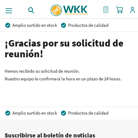
Mi cest
Mi Cotización
Amplio surtido en stock
Productos de calidad
Precios competitivos
Entrega rápida
¡Gracias por su solicitud de
Asesoramiento personal
Más de 40 años de experiencia
reunión!
Posibilidad de crear marca privada
Hemos recibido su solicitud de reunión.
Nuestro equipo le confirmará la hora en un plazo de 24 horas.
Amplio surtido en stock
Productos de calidad
Precios competitivos
Entrega rápida
Suscribirse al boletín de noticias
Asesoramiento personal
Más de 40 años de experiencia