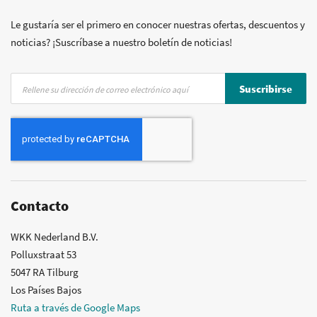
Posibilidad de crear marca privada
Le gustaría ser el primero en conocer nuestras ofertas, descuentos y
noticias? ¡Suscríbase a nuestro boletín de noticias!
Inscríbase
Suscribirse
a
nuestro
boletín
de
noticias:
Contacto
WKK Nederland B.V.
Polluxstraat 53
5047 RA Tilburg
Los Países Bajos
Ruta a través de Google Maps