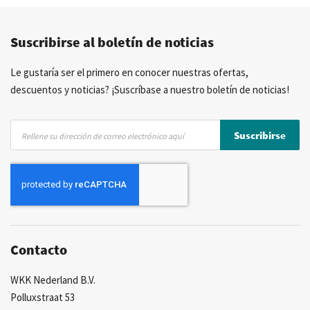
Precios competitivos
Entrega rápida
Suscribirse al boletín de noticias
Asesoramiento personal
Más de 40 años de experiencia
Posibilidad de crear marca privada
Le gustaría ser el primero en conocer nuestras ofertas,
descuentos y noticias? ¡Suscríbase a nuestro boletín de noticias!
Inscríbase
Suscribirse
a
nuestro
boletín
de
noticias:
Contacto
WKK Nederland B.V.
Polluxstraat 53