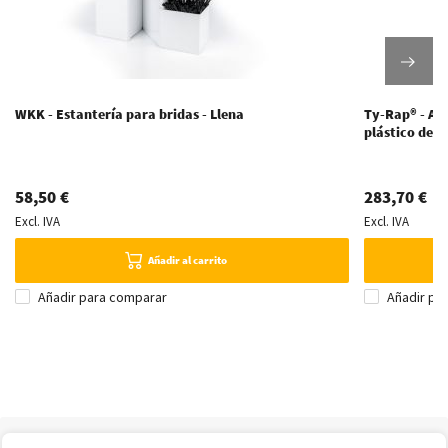
WKK - Estantería para bridas - Llena
Ty-Rap® - Ali
plástico de 
58,50 €
283,70 €
Excl. IVA
Excl. IVA
Añadir al carrito
Añadir para comparar
Añadir pa