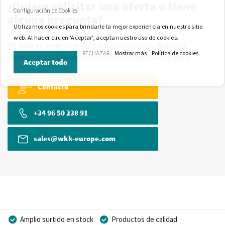
¿Quiere solicitar una oferta o tiene
Configuración de Cookies
alguna pregunta?
Utilizamos cookies para brindarle la mejor experiencia en nuestro sitio
web. Al hacer clic en 'Aceptar', acepta nuestro uso de cookies.
No dude en ponerse en contacto con nosotros. Nuestros
RECHAZAR
Mostrar más
Política de cookies
experimentados asesores estarán encantados de ayudarle.
Aceptar todo
Contacto
+34 96 50 238 91
sales@wkk-europe.com
Amplio surtido en stock
Productos de calidad