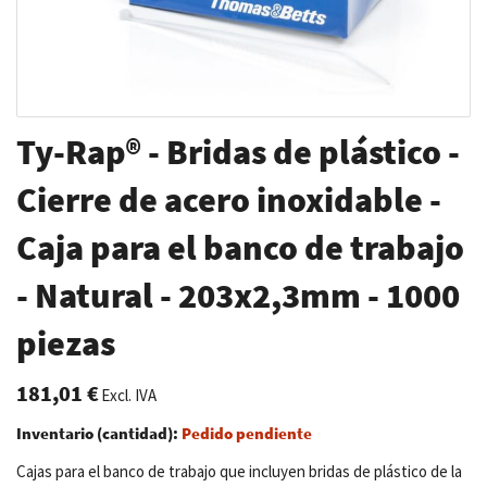
Saltar
Ty-Rap® - Bridas de plástico -
al
comienzo
Cierre de acero inoxidable -
de
Caja para el banco de trabajo
la
galería
- Natural - 203x2,3mm - 1000
de
imágenes
piezas
181,01 €
Excl. IVA
Inventario (cantidad):
Pedido pendiente
Cajas para el banco de trabajo que incluyen bridas de plástico de la