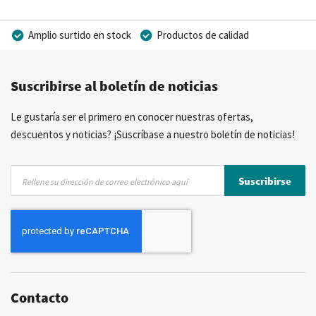
Amplio surtido en stock
Productos de calidad
Precios competitivos
Entrega rápida
Suscribirse al boletín de noticias
Asesoramiento personal
Más de 40 años de experiencia
Posibilidad de crear marca privada
Le gustaría ser el primero en conocer nuestras ofertas,
descuentos y noticias? ¡Suscríbase a nuestro boletín de noticias!
Inscríbase
Suscribirse
a
nuestro
boletín
de
noticias:
Contacto