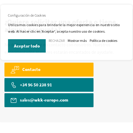
Configuración de Cookies
¿Quiere solicitar una oferta o tiene
Utilizamos cookies para brindarle la mejor experiencia en nuestro sitio
alguna pregunta?
web. Al hacer clic en 'Aceptar', acepta nuestro uso de cookies.
RECHAZAR
Mostrar más
Política de cookies
No dude en ponerse en contacto con nosotros. Nuestros
Aceptar todo
experimentados asesores estarán encantados de ayudarle.
Contacto
+34 96 50 238 91
sales@wkk-europe.com