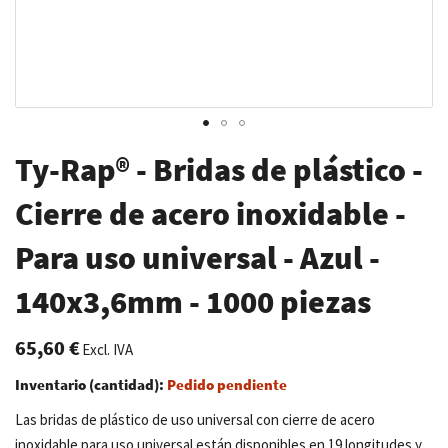
Saltar
Ty-Rap® - Bridas de plástico -
al
comienzo
Cierre de acero inoxidable -
de
Para uso universal - Azul -
la
galería
140x3,6mm - 1000 piezas
de
imágenes
65,60 €
Excl. IVA
Inventario (cantidad):
Pedido pendiente
Las bridas de plástico de uso universal con cierre de acero
inoxidable para uso universal están disponibles en 19 longitudes y