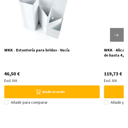
WKK - Estantería para bridas - Vacía
WKK - Alicate
de hasta 4,8
46,50 €
119,73 €
Excl. IVA
Excl. IVA
Añadir al carrito
Añadir para comparar
Añadir pa