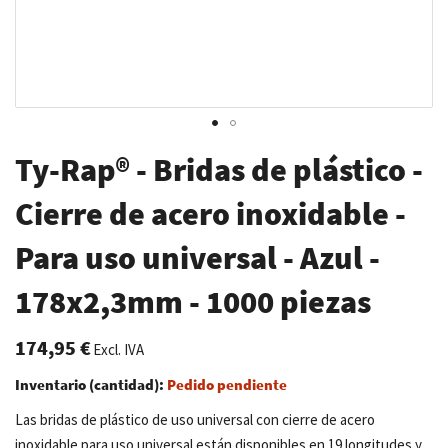
Saltar
Ty-Rap® - Bridas de plástico -
al
comienzo
Cierre de acero inoxidable -
de
Para uso universal - Azul -
la
galería
178x2,3mm - 1000 piezas
de
imágenes
174,95 €
Excl. IVA
Inventario (cantidad):
Pedido pendiente
Las bridas de plástico de uso universal con cierre de acero
inoxidable para uso universal están disponibles en 19 longitudes y