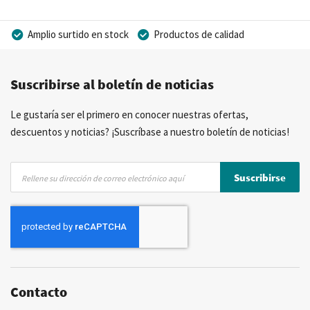
Amplio surtido en stock
Productos de calidad
Precios competitivos
Entrega rápida
Suscribirse al boletín de noticias
Asesoramiento personal
Más de 40 años de experiencia
Posibilidad de crear marca privada
Le gustaría ser el primero en conocer nuestras ofertas,
descuentos y noticias? ¡Suscríbase a nuestro boletín de noticias!
Inscríbase
Suscribirse
a
nuestro
boletín
de
noticias:
Contacto