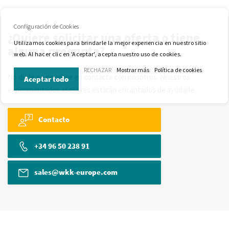
Configuración de Cookies
¿Quiere solicitar una oferta o tiene
Utilizamos cookies para brindarle la mejor experiencia en nuestro sitio
alguna pregunta?
web. Al hacer clic en 'Aceptar', acepta nuestro uso de cookies.
RECHAZAR
Mostrar más
Política de cookies
No dude en ponerse en contacto con nosotros. Nuestros
Aceptar todo
experimentados asesores estarán encantados de ayudarle.
Contacto
+34 96 50 238 91
sales@wkk-europe.com