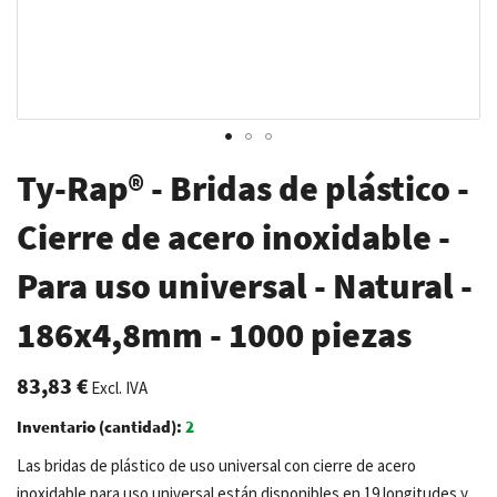
Saltar
Ty-Rap® - Bridas de plástico -
al
comienzo
Cierre de acero inoxidable -
de
Para uso universal - Natural -
la
galería
186x4,8mm - 1000 piezas
de
imágenes
83,83 €
Excl. IVA
Inventario (cantidad):
2
Las bridas de plástico de uso universal con cierre de acero
inoxidable para uso universal están disponibles en 19 longitudes y