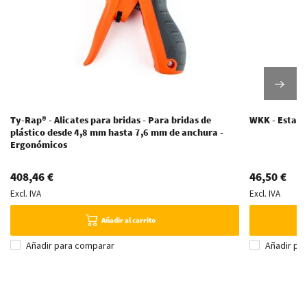
Ty-Rap® - Alicates para bridas - Para bridas de
WKK - Estante
plástico desde 4,8 mm hasta 7,6 mm de anchura -
Ergonómicos
408,46 €
46,50 €
Excl. IVA
Excl. IVA
Añadir al carrito
Añadir para comparar
Añadir pa