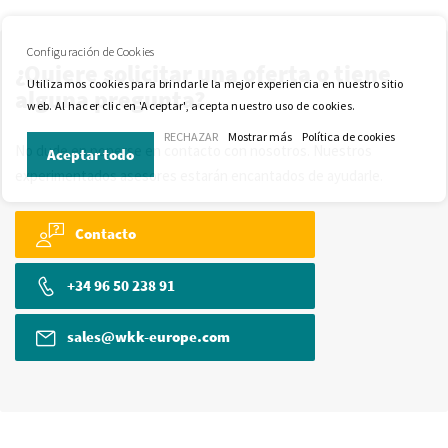
Configuración de Cookies
¿Quiere solicitar una oferta o tiene
Utilizamos cookies para brindarle la mejor experiencia en nuestro sitio
alguna pregunta?
web. Al hacer clic en 'Aceptar', acepta nuestro uso de cookies.
RECHAZAR
Mostrar más
Política de cookies
No dude en ponerse en contacto con nosotros. Nuestros
Aceptar todo
experimentados asesores estarán encantados de ayudarle.
Contacto
+34 96 50 238 91
sales@wkk-europe.com