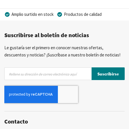
Amplio surtido en stock
Productos de calidad
Precios competitivos
Entrega rápida
Suscribirse al boletín de noticias
Asesoramiento personal
Más de 40 años de experiencia
Posibilidad de crear marca privada
Le gustaría ser el primero en conocer nuestras ofertas,
descuentos y noticias? ¡Suscríbase a nuestro boletín de noticias!
Inscríbase
Suscribirse
a
nuestro
boletín
de
noticias:
Contacto