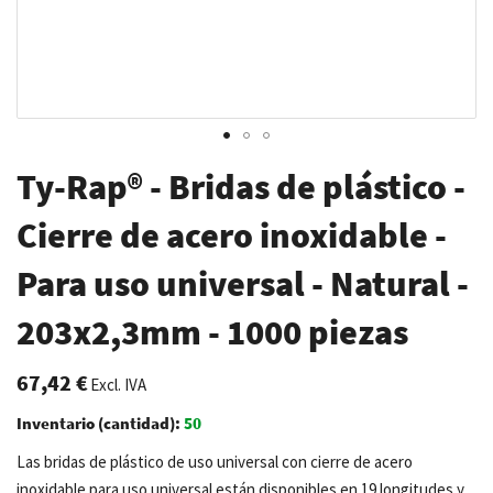
Saltar
Ty-Rap® - Bridas de plástico -
al
comienzo
Cierre de acero inoxidable -
de
Para uso universal - Natural -
la
galería
203x2,3mm - 1000 piezas
de
imágenes
67,42 €
Excl. IVA
Inventario (cantidad):
50
Las bridas de plástico de uso universal con cierre de acero
inoxidable para uso universal están disponibles en 19 longitudes y