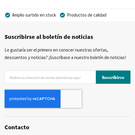
Amplio surtido en stock
Productos de calidad
Precios competitivos
Entrega rápida
Suscribirse al boletín de noticias
Asesoramiento personal
Más de 40 años de experiencia
Posibilidad de crear marca privada
Le gustaría ser el primero en conocer nuestras ofertas,
descuentos y noticias? ¡Suscríbase a nuestro boletín de noticias!
Inscríbase
Suscribirse
a
nuestro
boletín
de
noticias:
Contacto