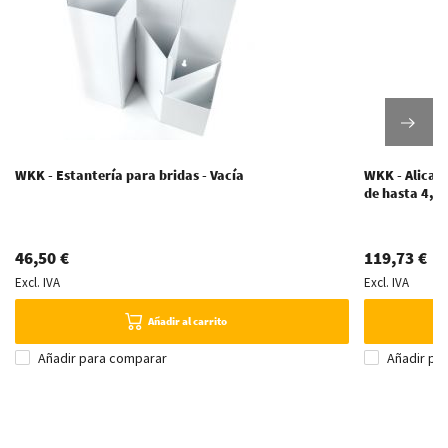
WKK - Estantería para bridas - Vacía
WKK - Alicate
de hasta 4,8
46,50 €
119,73 €
Excl. IVA
Excl. IVA
Añadir al carrito
Añadir para comparar
Añadir pa