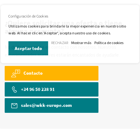
Configuración de Cookies
¿Quiere solicitar una oferta o tiene
Utilizamos cookies para brindarle la mejor experiencia en nuestro sitio
alguna pregunta?
web. Al hacer clic en 'Aceptar', acepta nuestro uso de cookies.
RECHAZAR
Mostrar más
Política de cookies
No dude en ponerse en contacto con nosotros. Nuestros
Aceptar todo
experimentados asesores estarán encantados de ayudarle.
Contacto
+34 96 50 238 91
sales@wkk-europe.com