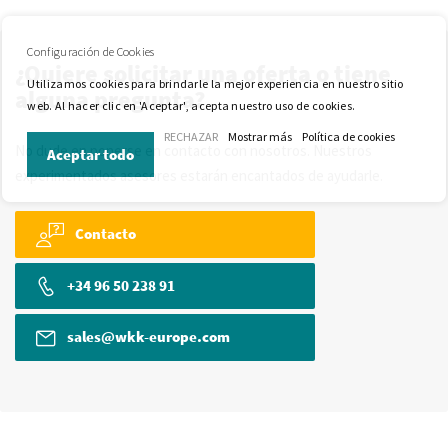
Configuración de Cookies
¿Quiere solicitar una oferta o tiene
Utilizamos cookies para brindarle la mejor experiencia en nuestro sitio
alguna pregunta?
web. Al hacer clic en 'Aceptar', acepta nuestro uso de cookies.
RECHAZAR
Mostrar más
Política de cookies
No dude en ponerse en contacto con nosotros. Nuestros
Aceptar todo
experimentados asesores estarán encantados de ayudarle.
Contacto
+34 96 50 238 91
sales@wkk-europe.com