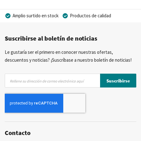
Amplio surtido en stock
Productos de calidad
Precios competitivos
Entrega rápida
Suscribirse al boletín de noticias
Asesoramiento personal
Más de 40 años de experiencia
Posibilidad de crear marca privada
Le gustaría ser el primero en conocer nuestras ofertas,
descuentos y noticias? ¡Suscríbase a nuestro boletín de noticias!
Inscríbase
Suscribirse
a
nuestro
boletín
de
noticias:
Contacto