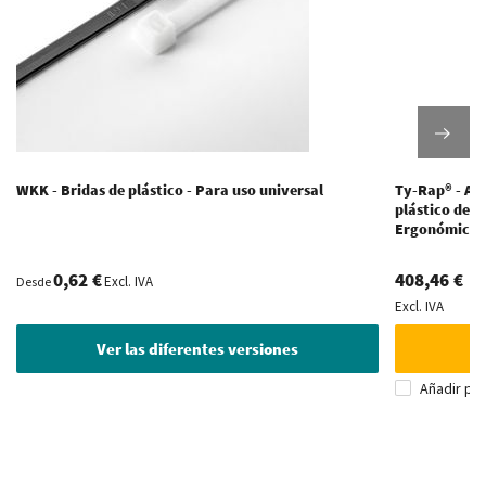
WKK - Bridas de plástico - Para uso universal
Ty-Rap® - Ali
plástico des
Ergonómicos
0,62 €
408,46 €
Excl. IVA
Desde
Excl. IVA
Ver las diferentes versiones
Añadir pa