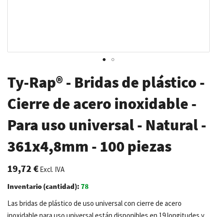
Saltar
Ty-Rap® - Bridas de plástico -
al
comienzo
Cierre de acero inoxidable -
de
Para uso universal - Natural -
la
galería
361x4,8mm - 100 piezas
de
imágenes
19,72 €
Excl. IVA
Inventario (cantidad):
78
Las bridas de plástico de uso universal con cierre de acero
inoxidable para uso universal están disponibles en 19 longitudes y