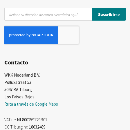
Inscríbase
Suscribirse
a
nuestro
boletín
de
noticias:
Contacto
WKK Nederland B.V.
Polluxstraat 53
5047 RA Tilburg
Los Países Bajos
Ruta a través de Google Maps
VAT nr
: NL800259129B01
CC Tilburg nr
: 18032489