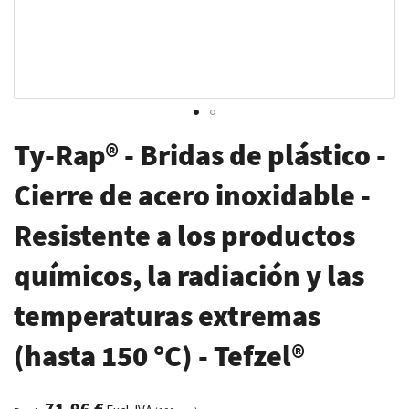
Saltar
Ty-Rap® - Bridas de plástico -
al
comienzo
Cierre de acero inoxidable -
de
Resistente a los productos
la
galería
químicos, la radiación y las
de
imágenes
temperaturas extremas
(hasta 150 °C) - Tefzel®
71,96 €