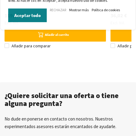
web. Al hacer clic en 'Aceptar', acepta nuestro uso de cookies.
RECHAZAR
Mostrar más
Política de cookies
119,73 €
36,02 €
Aceptar todo
Excl. IVA
Excl. IVA
Añadir al carrito
Añadir para comparar
Añadir pa
¿Quiere solicitar una oferta o tiene
alguna pregunta?
No dude en ponerse en contacto con nosotros. Nuestros
experimentados asesores estarán encantados de ayudarle.