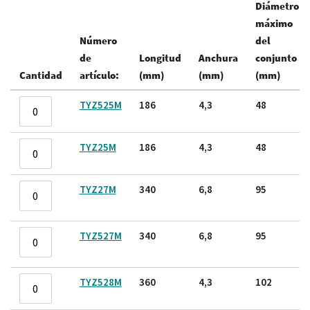
Diámetro
máximo
Número
del
de
Longitud
Anchura
conjunto
Cantidad
artículo:
(mm)
(mm)
(mm)
Elementos
TYZ525M
186
4,3
48
de
artículos
TYZ25M
186
4,3
48
agrupados
TYZ27M
340
6,8
95
TYZ527M
340
6,8
95
TYZ528M
360
4,3
102