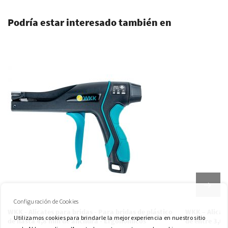
Podría estar interesado también en
Configuración de Cookies
WKK - Alicates para bridas - Para bridas de plástico
WKK – Alicate
Utilizamos cookies para brindarle la mejor experiencia en nuestro sitio
de hasta 4,8 mm de anchura - Ergonómicos
de entre 3,6