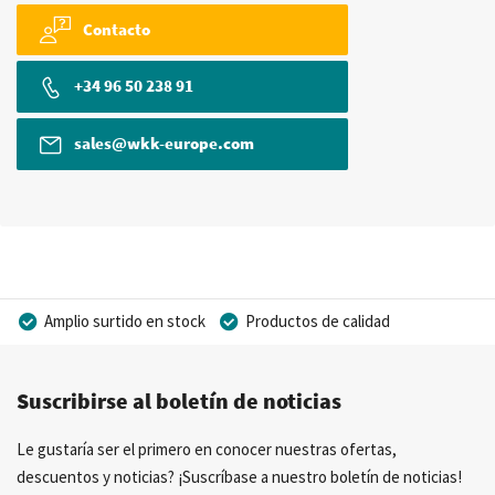
Contacto
+34 96 50 238 91
sales@wkk-europe.com
Amplio surtido en stock
Productos de calidad
Precios competitivos
Entrega rápida
Suscribirse al boletín de noticias
Asesoramiento personal
Más de 40 años de experiencia
Posibilidad de crear marca privada
Le gustaría ser el primero en conocer nuestras ofertas,
descuentos y noticias? ¡Suscríbase a nuestro boletín de noticias!