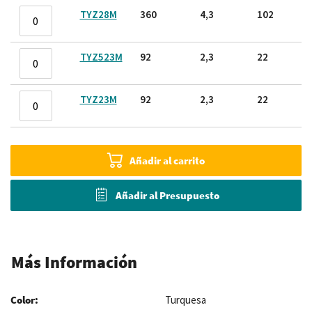
TYZ28M
360
4,3
102
TYZ523M
92
2,3
22
TYZ23M
92
2,3
22
Añadir al carrito
Añadir al Presupuesto
Más Información
Turquesa