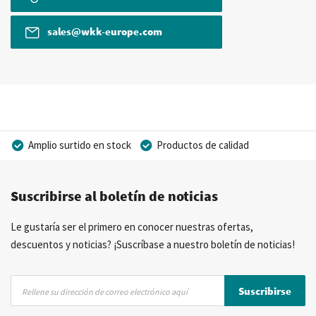
sales@wkk-europe.com
Amplio surtido en stock
Productos de calidad
Precios competitivos
Entrega rápida
Suscribirse al boletín de noticias
Asesoramiento personal
Más de 40 años de experiencia
Posibilidad de crear marca privada
Le gustaría ser el primero en conocer nuestras ofertas,
descuentos y noticias? ¡Suscríbase a nuestro boletín de noticias!
Inscríbase
Suscribirse
a