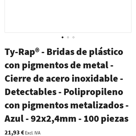
Saltar
Ty-Rap® - Bridas de plástico
al
comienzo
con pigmentos de metal -
de
Cierre de acero inoxidable -
la
galería
Detectables - Polipropileno
de
imágenes
con pigmentos metalizados -
Azul - 92x2,4mm - 100 piezas
21,93 €
Excl. IVA