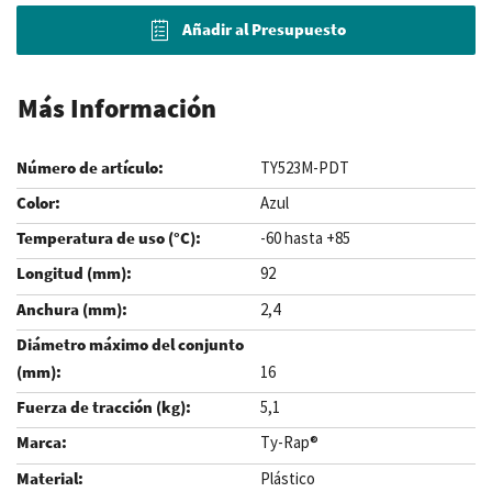
Añadir al Presupuesto
Más Información
TY523M-PDT
Azul
-60 hasta +85
92
2,4
16
5,1
Ty-Rap®
Plástico