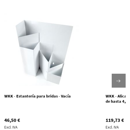
WKK - Estantería para bridas - Vacía
WKK - Alicate
de hasta 4,8
46,50 €
119,73 €
Excl. IVA
Excl. IVA