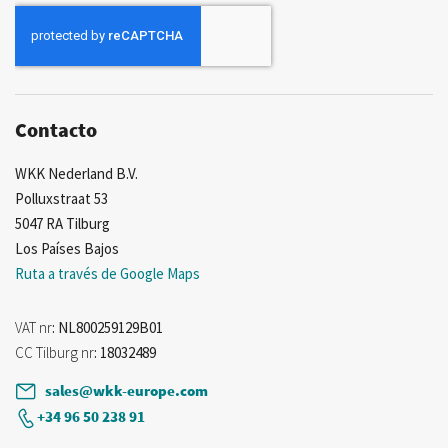
nuestro
boletín
de
noticias:
Contacto
WKK Nederland B.V.
Polluxstraat 53
5047 RA Tilburg
Los Países Bajos
Ruta a través de Google Maps
VAT nr
: NL800259129B01
CC Tilburg nr
: 18032489
sales@wkk-europe.com
+34 96 50 238 91