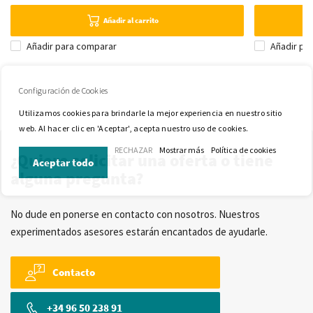
Añadir al carrito
Añadir para comparar
Añadir pa
Configuración de Cookies
Utilizamos cookies para brindarle la mejor experiencia en nuestro sitio
web. Al hacer clic en 'Aceptar', acepta nuestro uso de cookies.
RECHAZAR
Mostrar más
Política de cookies
¿Quiere solicitar una oferta o tiene
Aceptar todo
alguna pregunta?
No dude en ponerse en contacto con nosotros. Nuestros
experimentados asesores estarán encantados de ayudarle.
Contacto
+34 96 50 238 91