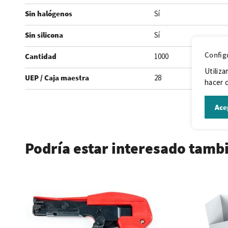
Sin halógenos
Sí
Sin silicona
Sí
Config
Cantidad
1000
Utiliza
UEP / Caja maestra
28
hacer c
Ace
.
Podría estar interesado tamb