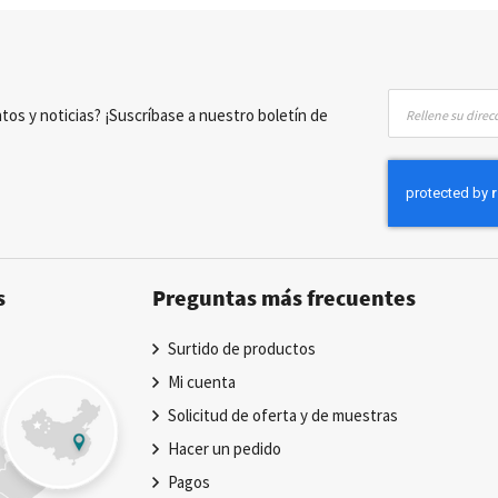
Inscríbase
tos y noticias? ¡Suscríbase a nuestro boletín de
a
nuestro
boletín
de
noticias:
s
Preguntas más frecuentes
Surtido de productos
Mi cuenta
Solicitud de oferta y de muestras
Hacer un pedido
Pagos