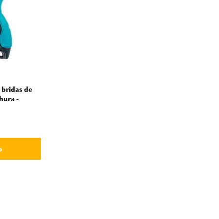
 bridas de
hura -
o