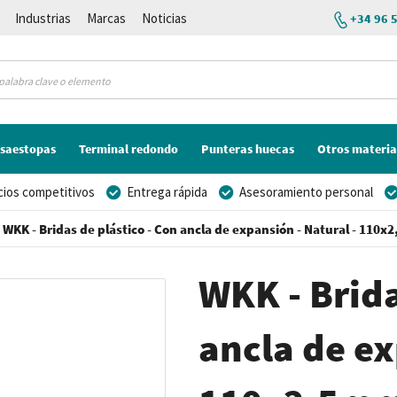
Industrias
Marcas
Noticias
+34 96 
saestopas
Terminal redondo
Punteras huecas
Otros materia
cios competitivos
Entrega rápida
Asesoramiento personal
WKK - Bridas de plástico - Con ancla de expansión - Natural - 110x
WKK - Brida
ancla de ex