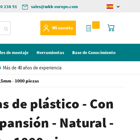
50 238 91
sales@wkk-europe.com
Change
language
Mi Cotización
Mi cesta
Mi cuenta
les de montaje
Herramientas
Base de Conocimiento
Más de 40 años de experiencia
2,5mm - 1000 piezas
s de plástico - Con
pansión - Natural -