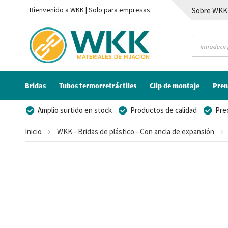
Bienvenido a WKK | Solo para empresas
Sobre WKK
Contacto
Bridas
Tubos termorretráctiles
Clip de montaje
Pren
Amplio surtido en stock
Productos de calidad
Pre
Posibilidad de crear marca privada
Inicio
WKK - Bridas de plástico - Con ancla de expansión
Saltar
al
final
de
la