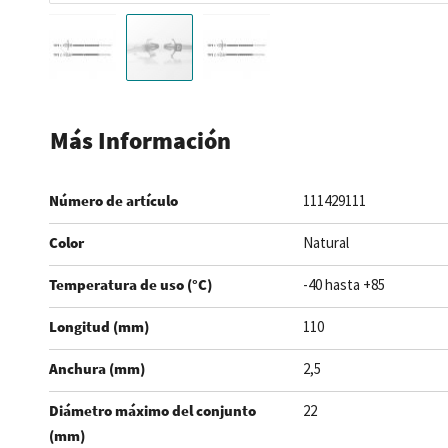
Saltar
al
Más Información
comienzo
de
Número de artículo
111429111
la
galería
Color
Natural
de
imágenes
Temperatura de uso (°C)
-40 hasta +85
Longitud (mm)
110
Anchura (mm)
2,5
Diámetro máximo del conjunto
22
(mm)