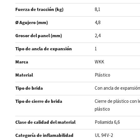
Fuerza de tracción (kg)
8,1
Ø Agujero (mm)
4,8
Grosor del panel (mm)
2,4
Tipo de ancla de expansión
1
Marca
WKK
Material
Plástico
Tipo de brida
Con ancla de expansió
Tipo de cierre de brida
Cierre de plástico con 
plástico
Clase de calidad del material
Poliamida 6,6
Categoría de inflamabilidad
UL 94 V-2