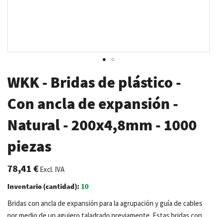
Saltar
WKK - Bridas de plástico -
al
comienzo
Con ancla de expansión -
de
Natural - 200x4,8mm - 1000
la
galería
piezas
de
imágenes
78,41 €
Excl. IVA
Inventario (cantidad):
10
Bridas con ancla de expansión para la agrupación y guía de cables
por medio de un agujero taladrado previamente. Estas bridas con