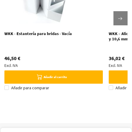
WKK - Estantería para bridas - Vacía
WKK – Alicat
y 10,6 mm d
46,50 €
36,02 €
Excl. IVA
Excl. IVA
Añadir al carrito
Añadir para comparar
Añadir p