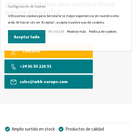
¿Quiere solicitar una oferta o tiene
Configuración de Cookies
alguna pregunta?
Utilizamos cookies para brindarle la mejor experiencia en nuestro sitio
web. Al hacer clic en 'Aceptar', acepta nuestro uso de cookies.
No dude en ponerse en contacto con nosotros. Nuestros
RECHAZAR
Mostrar más
Política de cookies
experimentados asesores estarán encantados de ayudarle.
Aceptar todo
Contacto
+34 96 50 238 91
sales@wkk-europe.com
Amplio surtido en stock
Productos de calidad