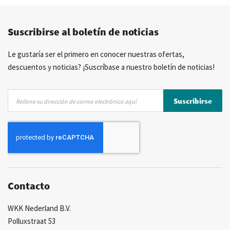
Precios competitivos
Entrega rápida
Suscribirse al boletín de noticias
Asesoramiento personal
Más de 40 años de experiencia
Posibilidad de crear marca privada
Le gustaría ser el primero en conocer nuestras ofertas,
descuentos y noticias? ¡Suscríbase a nuestro boletín de noticias!
Inscríbase
Suscribirse
a
nuestro
boletín
de
noticias:
Contacto
WKK Nederland B.V.
Polluxstraat 53