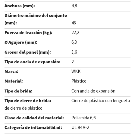
4,8
46
22,2
6,3
3,6
2
WKK
Plástico
Con ancla de expansión
Cierre de plástico con lengüeta
de cierre de plástico
Poliamida 6,6
UL 94 V-2