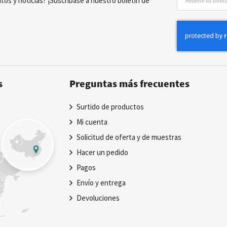
tos y noticias? ¡Suscríbase a nuestro boletín de
a
nuestro
boletín
de
noticias:
s
Preguntas más frecuentes
Surtido de productos
Mi cuenta
Solicitud de oferta y de muestras
Hacer un pedido
Pagos
Envío y entrega
Devoluciones