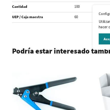
Cantidad
100
Config
UEP / Caja maestra
60
Utiliza
hacer c
.
Ace
Podría estar interesado tamb