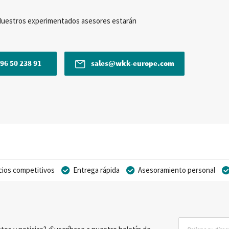
Nuestros experimentados asesores estarán
96 50 238 91
sales@wkk-europe.com
cios competitivos
Entrega rápida
Asesoramiento personal
Inscríbase