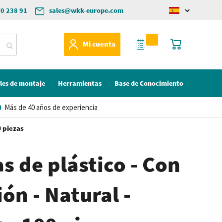
50 238 91
sales@wkk-europe.com
Change
language
Mi Cotización
Mi cesta
Mi cuenta
les de montaje
Herramientas
Base de Conocimiento
Más de 40 años de experiencia
0 piezas
s de plástico - Con
ión - Natural -