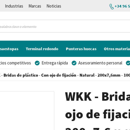
Industrias
Marcas
Noticias
+34 96 
saestopas
Terminal redondo
Punteras huecas
Otros materia
cios competitivos
Entrega rápida
Asesoramiento personal
- Bridas de plástico - Con ojo de fijación - Natural - 200x7,6mm - 10
WKK - Brida
ojo de fijac