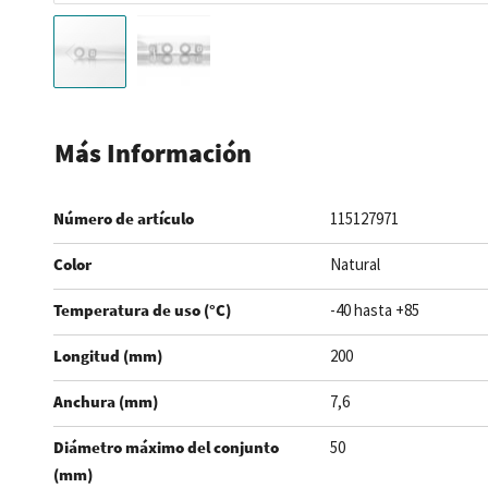
Saltar
al
Más Información
comienzo
de
Número de artículo
115127971
la
galería
Color
Natural
de
imágenes
Temperatura de uso (°C)
-40 hasta +85
Longitud (mm)
200
Anchura (mm)
7,6
Diámetro máximo del conjunto
50
(mm)