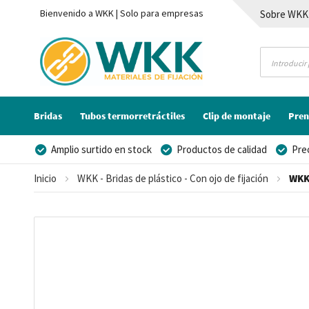
Bienvenido a WKK | Solo para empresas
Sobre WKK
Contacto
Bridas
Tubos termorretráctiles
Clip de montaje
Pren
Amplio surtido en stock
Productos de calidad
Pre
Posibilidad de crear marca privada
Inicio
WKK - Bridas de plástico - Con ojo de fijación
WKK 
Saltar
al
final
de
la