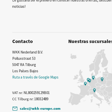
Le gustaría ser el primero en conocer nuestras ofertas, descuen
noticias!
Contacto
Nuestras sucursale
WKK Nederland B.V.
Polluxstraat 53
5047 RA Tilburg
Los Países Bajos
Ruta a través de Google Maps
VAT nr
: NL800259129B01
CC Tilburg nr
: 18032489
sales@wkk-europe.com