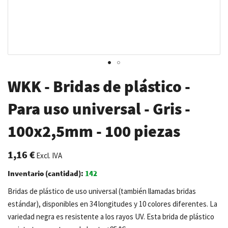
Saltar
WKK - Bridas de plástico -
al
comienzo
Para uso universal - Gris -
de
100x2,5mm - 100 piezas
la
galería
de
1,16 €
Excl. IVA
imágenes
Inventario (cantidad):
142
Bridas de plástico de uso universal (también llamadas bridas
estándar), disponibles en 34 longitudes y 10 colores diferentes. La
variedad negra es resistente a los rayos UV. Esta brida de plástico