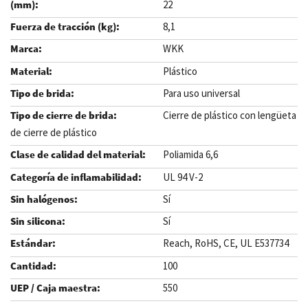
22
8,1
WKK
Plástico
Para uso universal
Cierre de plástico con lengüeta
de cierre de plástico
Poliamida 6,6
UL 94 V-2
Sí
Sí
Reach, RoHS, CE, UL E537734
100
550