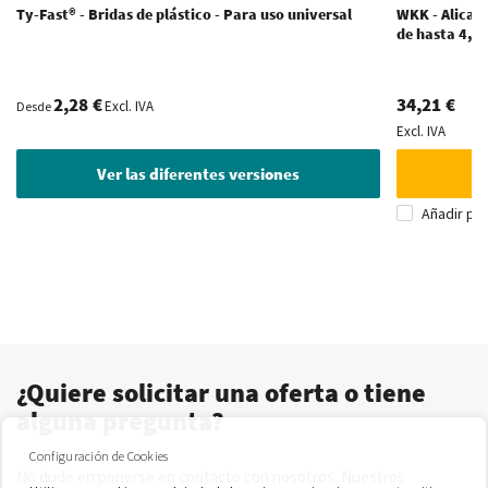
Ty-Fast® - Bridas de plástico - Para uso universal
WKK - Alicate
de hasta 4,8
2,28 €
34,21 €
Excl. IVA
Desde
Excl. IVA
Ver las diferentes versiones
Añadir pa
¿Quiere solicitar una oferta o tiene
alguna pregunta?
Configuración de Cookies
No dude en ponerse en contacto con nosotros. Nuestros