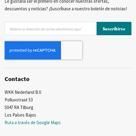
Le gustaría ser el primero en conocer nuestras ofertas,
descuentos y noticias? ¡Suscríbase a nuestro boletín de noticias!
Inscríbase
Suscribirse
a
nuestro
boletín
de
noticias:
Contacto
WKK Nederland B.V.
Polluxstraat 53
5047 RA Tilburg
Los Países Bajos
Ruta a través de Google Maps