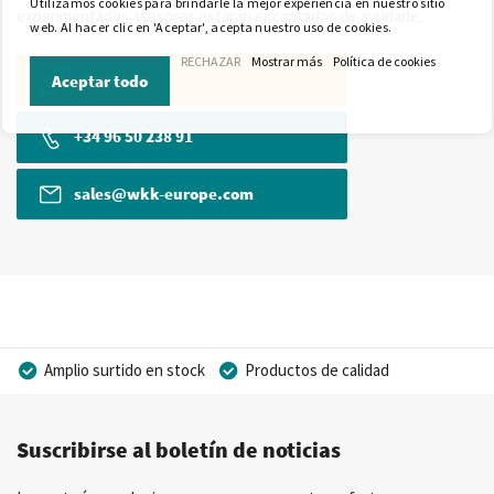
Utilizamos cookies para brindarle la mejor experiencia en nuestro sitio
experimentados asesores estarán encantados de ayudarle.
web. Al hacer clic en 'Aceptar', acepta nuestro uso de cookies.
RECHAZAR
Mostrar más
Política de cookies
Contacto
Aceptar todo
+34 96 50 238 91
sales@wkk-europe.com
Amplio surtido en stock
Productos de calidad
Precios competitivos
Entrega rápida
Suscribirse al boletín de noticias
Asesoramiento personal
Más de 40 años de experiencia
Posibilidad de crear marca privada