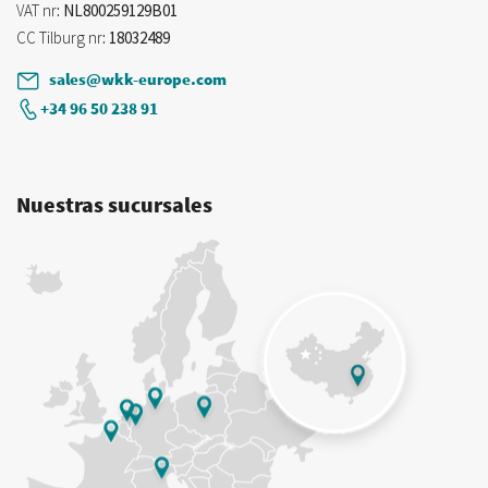
VAT nr
: NL800259129B01
CC Tilburg nr
: 18032489
sales@wkk-europe.com
+34 96 50 238 91
Nuestras sucursales