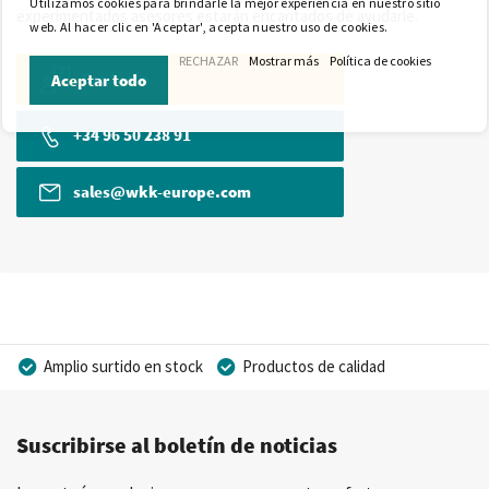
Utilizamos cookies para brindarle la mejor experiencia en nuestro sitio
experimentados asesores estarán encantados de ayudarle.
web. Al hacer clic en 'Aceptar', acepta nuestro uso de cookies.
RECHAZAR
Mostrar más
Política de cookies
Contacto
Aceptar todo
+34 96 50 238 91
sales@wkk-europe.com
Amplio surtido en stock
Productos de calidad
Precios competitivos
Entrega rápida
Suscribirse al boletín de noticias
Asesoramiento personal
Más de 40 años de experiencia
Posibilidad de crear marca privada