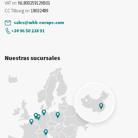
VAT nr
: NL800259129B01
CC Tilburg nr
: 18032489
sales@wkk-europe.com
+34 96 50 238 91
Nuestras sucursales