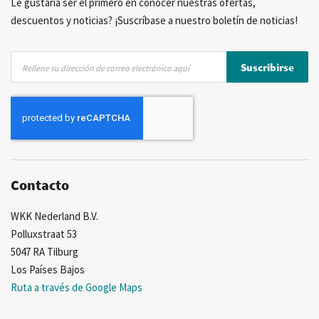
Le gustaría ser el primero en conocer nuestras ofertas,
descuentos y noticias? ¡Suscríbase a nuestro boletín de noticias!
Inscríbase
Suscribirse
a
nuestro
boletín
de
noticias:
Contacto
WKK Nederland B.V.
Polluxstraat 53
5047 RA Tilburg
Los Países Bajos
Ruta a través de Google Maps