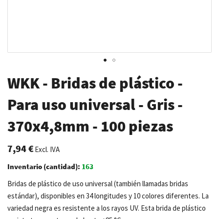
Saltar
WKK - Bridas de plástico -
al
comienzo
Para uso universal - Gris -
de
370x4,8mm - 100 piezas
la
galería
de
7,94 €
Excl. IVA
imágenes
Inventario (cantidad):
163
Bridas de plástico de uso universal (también llamadas bridas
estándar), disponibles en 34 longitudes y 10 colores diferentes. La
variedad negra es resistente a los rayos UV. Esta brida de plástico