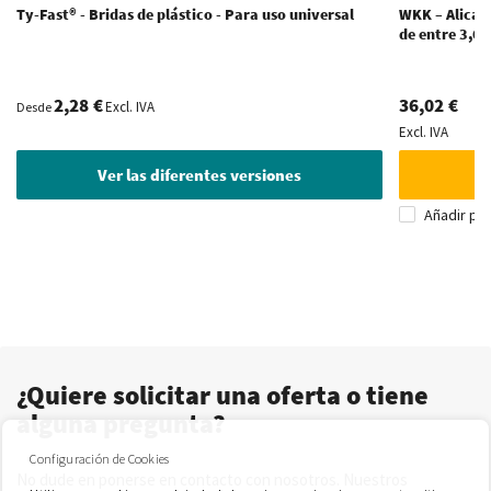
Ty-Fast® - Bridas de plástico - Para uso universal
WKK – Alicate
de entre 3,6
2,28 €
36,02 €
Excl. IVA
Desde
Excl. IVA
Ver las diferentes versiones
Añadir pa
¿Quiere solicitar una oferta o tiene
alguna pregunta?
Configuración de Cookies
No dude en ponerse en contacto con nosotros. Nuestros