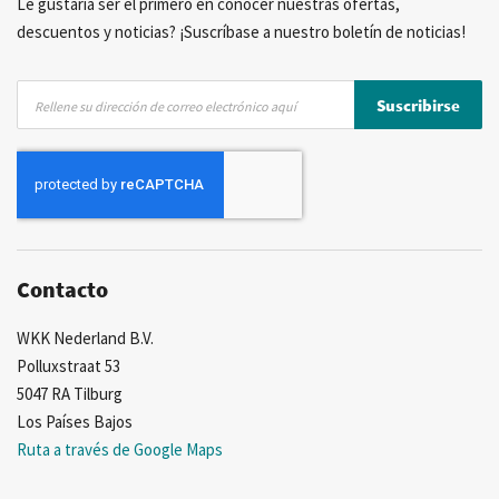
Le gustaría ser el primero en conocer nuestras ofertas,
descuentos y noticias? ¡Suscríbase a nuestro boletín de noticias!
Inscríbase
Suscribirse
a
nuestro
boletín
de
noticias:
Contacto
WKK Nederland B.V.
Polluxstraat 53
5047 RA Tilburg
Los Países Bajos
Ruta a través de Google Maps