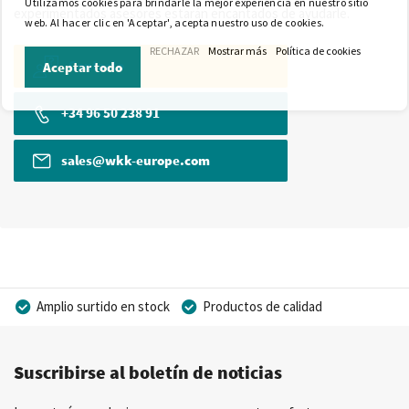
Utilizamos cookies para brindarle la mejor experiencia en nuestro sitio
experimentados asesores estarán encantados de ayudarle.
web. Al hacer clic en 'Aceptar', acepta nuestro uso de cookies.
RECHAZAR
Mostrar más
Política de cookies
Contacto
Aceptar todo
+34 96 50 238 91
sales@wkk-europe.com
Amplio surtido en stock
Productos de calidad
Precios competitivos
Entrega rápida
Suscribirse al boletín de noticias
Asesoramiento personal
Más de 40 años de experiencia
Posibilidad de crear marca privada