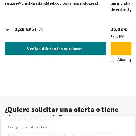
Ty-Fast® - Bridas de plástico - Para uso universal
WKK – Alicate
de entre 3,6
2,28 €
36,02 €
Excl. IVA
Desde
Excl. IVA
Ver las diferentes versiones
Añadir pa
¿Quiere solicitar una oferta o tiene
alguna pregunta?
Configuración de Cookies
No dude en ponerse en contacto con nosotros. Nuestros