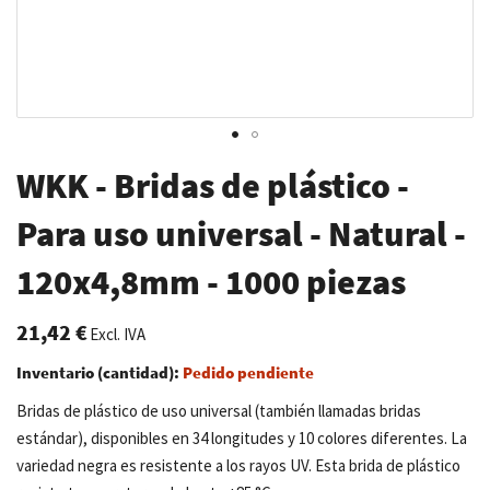
Saltar
WKK - Bridas de plástico -
al
comienzo
Para uso universal - Natural -
de
120x4,8mm - 1000 piezas
la
galería
de
21,42 €
Excl. IVA
imágenes
Inventario (cantidad):
Pedido pendiente
Bridas de plástico de uso universal (también llamadas bridas
estándar), disponibles en 34 longitudes y 10 colores diferentes. La
variedad negra es resistente a los rayos UV. Esta brida de plástico