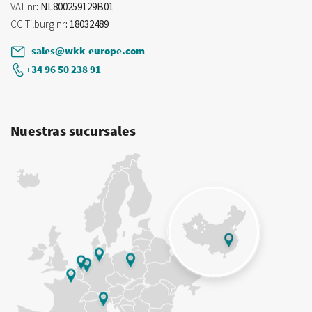
VAT nr
: NL800259129B01
CC Tilburg nr
: 18032489
sales@wkk-europe.com
+34 96 50 238 91
Nuestras sucursales