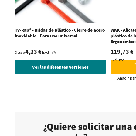
Ty-Rap® - Bridas de plástico - Cierre de acero
WKK - Alicat
inoxidable - Para uso universal
plástico de 
Ergonómico
4,23 €
119,73 €
Excl. IVA
Desde
Excl. IVA
Ver las diferentes versiones
Añadir pa
¿Quiere solicitar una 