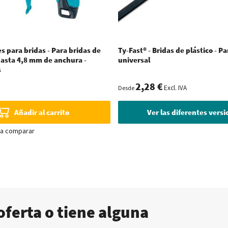
es para bridas - Para bridas de
Ty-Fast® - Bridas de plástico - P
hasta 4,8 mm de anchura -
universal
s
2,28 €
Excl. IVA
Desde
Añadir al carrito
Ver las diferentes vers
ra comparar
oferta o tiene alguna