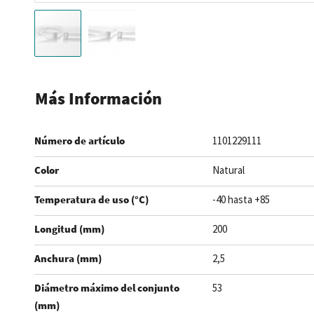
Saltar
al
Más Información
comienzo
de
Número de artículo
1101229111
la
galería
Color
Natural
de
imágenes
Temperatura de uso (°C)
-40 hasta +85
Longitud (mm)
200
Anchura (mm)
2,5
Diámetro máximo del conjunto
53
(mm)