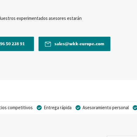
Nuestros experimentados asesores estarán
96 50 238 91
sales@wkk-europe.com
cios competitivos
Entrega rápida
Asesoramiento personal