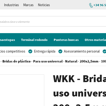
Industrias
Marcas
Noticias
+34 96 
saestopas
Terminal redondo
Punteras huecas
Otros materia
cios competitivos
Entrega rápida
Asesoramiento personal
- Bridas de plástico - Para uso universal - Natural - 200x2,5mm - 10
WKK - Brida
uso univers