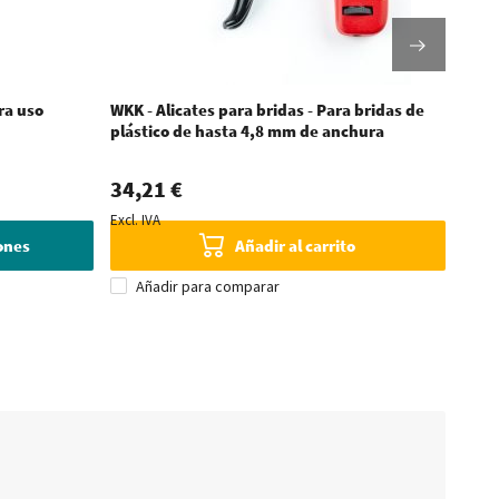
ara uso
WKK - Alicates para bridas - Para bridas de
WKK -
plástico de hasta 4,8 mm de anchura
34,21 €
46,
Excl. IVA
Excl. 
iones
Añadir al carrito
Añadir para comparar
A