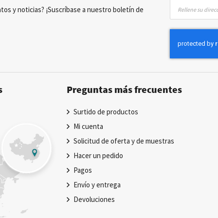
Inscríbase
tos y noticias? ¡Suscríbase a nuestro boletín de
a
nuestro
boletín
de
noticias:
s
Preguntas más frecuentes
Surtido de productos
Mi cuenta
Solicitud de oferta y de muestras
Hacer un pedido
Pagos
Envío y entrega
Devoluciones