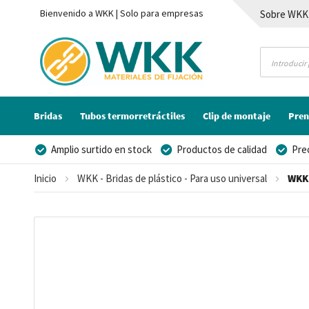
Bienvenido a WKK | Solo para empresas
Sobre WKK
Contacto
Bridas
Tubos termorretráctiles
Clip de montaje
Pren
Amplio surtido en stock
Productos de calidad
Pre
Posibilidad de crear marca privada
Inicio
WKK - Bridas de plástico - Para uso universal
WKK 
Saltar
al
final
de
la