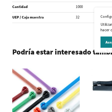
Cantidad
1000
Config
UEP / Caja maestra
32
Utiliza
hacer c
.
Ace
Podría estar interesado tamb