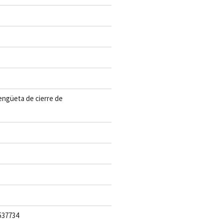
lengüeta de cierre de
537734