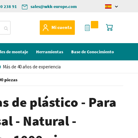
50 238 91
sales@wkk-europe.com
Change
language
Mi Cotización
Mi cesta
Mi cuenta
les de montaje
Herramientas
Base de Conocimiento
Más de 40 años de experiencia
00 piezas
s de plástico - Para
al - Natural -