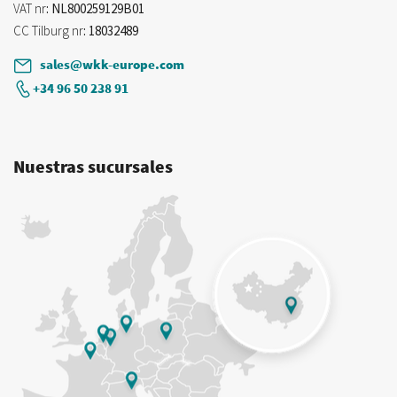
VAT nr
: NL800259129B01
CC Tilburg nr
: 18032489
sales@wkk-europe.com
+34 96 50 238 91
Nuestras sucursales