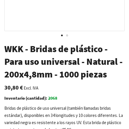
Saltar
WKK - Bridas de plástico -
al
comienzo
Para uso universal - Natural -
de
200x4,8mm - 1000 piezas
la
galería
de
30,80 €
Excl. IVA
imágenes
Inventario (cantidad):
2068
Bridas de plástico de uso universal (también llamadas bridas
estándar), disponibles en 34 longitudes y 10 colores diferentes. La
variedad negra es resistente a los rayos UV. Esta brida de plástico