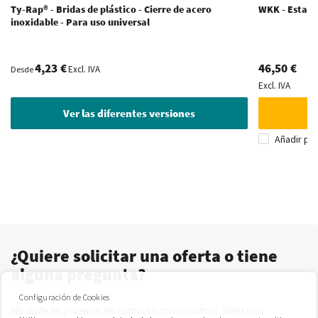
Ty-Rap® - Bridas de plástico - Cierre de acero
WKK - Estante
inoxidable - Para uso universal
4,23 €
46,50 €
Excl. IVA
Desde
Excl. IVA
Ver las diferentes versiones
Añadir pa
¿Quiere solicitar una oferta o tiene
alguna pregunta?
Configuración de Cookies
No dude en ponerse en contacto con nosotros. Nuestros