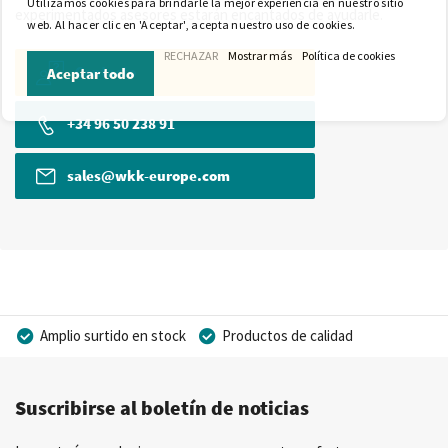
Utilizamos cookies para brindarle la mejor experiencia en nuestro sitio
experimentados asesores estarán encantados de ayudarle.
web. Al hacer clic en 'Aceptar', acepta nuestro uso de cookies.
RECHAZAR
Mostrar más
Política de cookies
Contacto
Aceptar todo
+34 96 50 238 91
sales@wkk-europe.com
Amplio surtido en stock
Productos de calidad
Precios competitivos
Entrega rápida
Suscribirse al boletín de noticias
Asesoramiento personal
Más de 40 años de experiencia
Posibilidad de crear marca privada