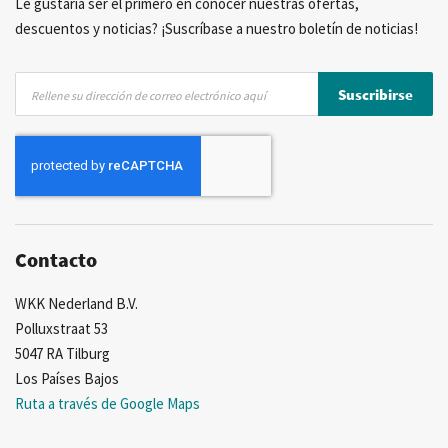
Le gustaría ser el primero en conocer nuestras ofertas,
descuentos y noticias? ¡Suscríbase a nuestro boletín de noticias!
Inscríbase
Suscribirse
a
nuestro
boletín
de
noticias:
Contacto
WKK Nederland B.V.
Polluxstraat 53
5047 RA Tilburg
Los Países Bajos
Ruta a través de Google Maps