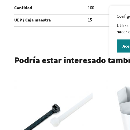
Cantidad
100
Config
UEP / Caja maestra
15
Utiliza
hacer c
.
Ace
Podría estar interesado tamb