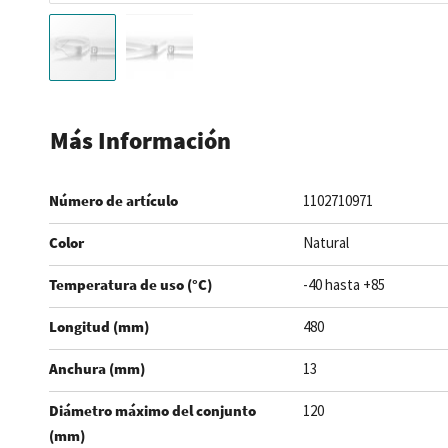
Saltar
al
Más Información
comienzo
de
Número de artículo
1102710971
la
galería
Color
Natural
de
imágenes
Temperatura de uso (°C)
-40 hasta +85
Longitud (mm)
480
Anchura (mm)
13
Diámetro máximo del conjunto
120
(mm)