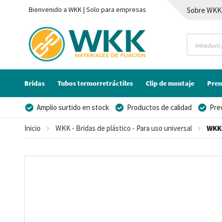
Bienvenido a WKK | Solo para empresas
Sobre WKK
Contacto
Bridas
Tubos termorretráctiles
Clip de montaje
Pren
Amplio surtido en stock
Productos de calidad
Pre
Posibilidad de crear marca privada
Inicio
WKK - Bridas de plástico - Para uso universal
WKK 
Saltar
al
final
de
la