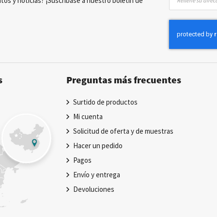
tos y noticias? ¡Suscríbase a nuestro boletín de
a
nuestro
boletín
de
noticias:
s
Preguntas más frecuentes
Surtido de productos
Mi cuenta
Solicitud de oferta y de muestras
Hacer un pedido
Pagos
Envío y entrega
Devoluciones