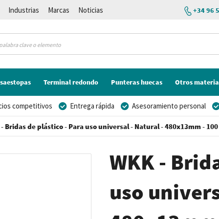
Industrias
Marcas
Noticias
+34 96 
saestopas
Terminal redondo
Punteras huecas
Otros materia
cios competitivos
Entrega rápida
Asesoramiento personal
- Bridas de plástico - Para uso universal - Natural - 480x13mm - 100
WKK - Brida
uso univers