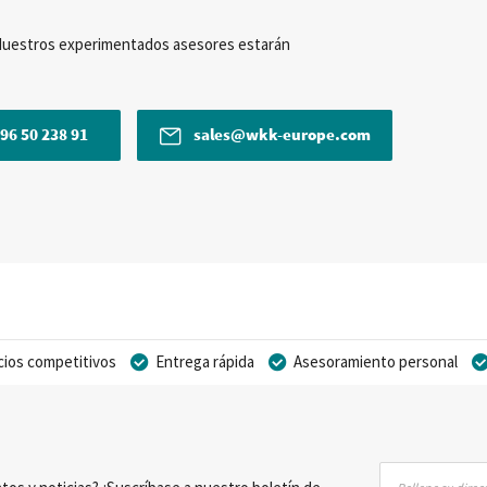
Nuestros experimentados asesores estarán
96 50 238 91
sales@wkk-europe.com
cios competitivos
Entrega rápida
Asesoramiento personal
Inscríbase