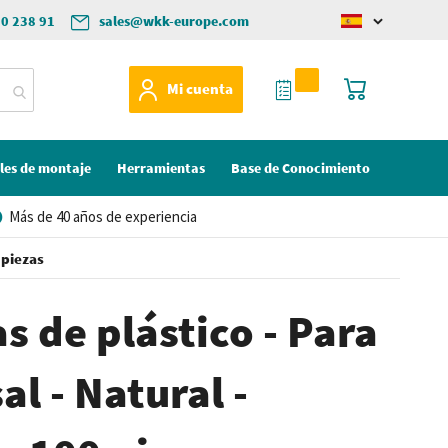
50 238 91
sales@wkk-europe.com
Change
language
Mi Cotización
Mi cesta
Mi cuenta
les de montaje
Herramientas
Base de Conocimiento
Más de 40 años de experiencia
 piezas
s de plástico - Para
al - Natural -