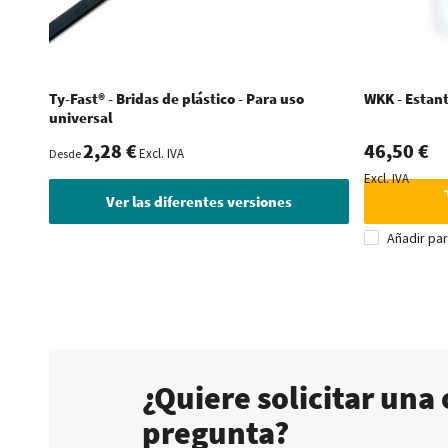
Ty-Fast® - Bridas de plástico - Para uso
WKK - Estant
universal
2,28 €
46,50 €
Excl. IVA
Desde
Excl. IVA
Ver las diferentes versiones
Añadir pa
¿Quiere solicitar una 
pregunta?