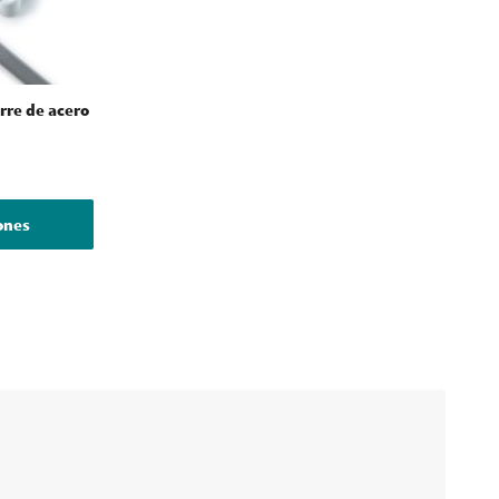
erre de acero
iones