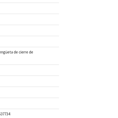
lengüeta de cierre de
537734