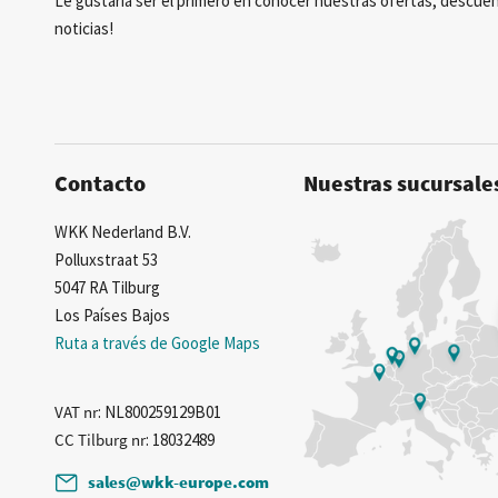
Le gustaría ser el primero en conocer nuestras ofertas, descuen
noticias!
Contacto
Nuestras sucursale
WKK Nederland B.V.
Polluxstraat 53
5047 RA Tilburg
Los Países Bajos
Ruta a través de Google Maps
VAT nr
: NL800259129B01
CC Tilburg nr
: 18032489
sales@wkk-europe.com