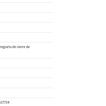
lengüeta de cierre de
537734