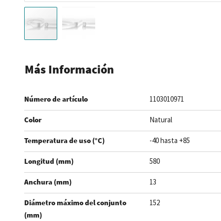
Saltar
al
Más Información
comienzo
de
Número de artículo
1103010971
la
galería
Color
Natural
de
imágenes
Temperatura de uso (°C)
-40 hasta +85
Longitud (mm)
580
Anchura (mm)
13
Diámetro máximo del conjunto
152
(mm)