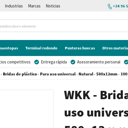
Industrias
Marcas
Noticias
+34 96 
saestopas
Terminal redondo
Punteras huecas
Otros materia
cios competitivos
Entrega rápida
Asesoramiento personal
- Bridas de plástico - Para uso universal - Natural - 580x13mm - 100
WKK - Brida
uso univers