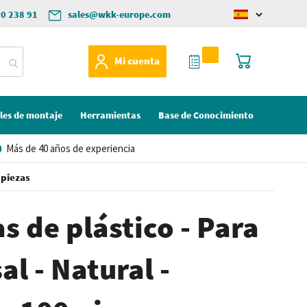
50 238 91
sales@wkk-europe.com
Change
language
Mi Cotización
Mi cesta
Mi cuenta
les de montaje
Herramientas
Base de Conocimiento
Más de 40 años de experiencia
 piezas
s de plástico - Para
al - Natural -