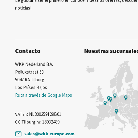
Le gustaría ser el primero en conocer nuestras ofertas, descuen
noticias!
Contacto
Nuestras sucursale
WKK Nederland B.V.
Polluxstraat 53
5047 RA Tilburg
Los Países Bajos
Ruta a través de Google Maps
VAT nr
: NL800259129B01
CC Tilburg nr
: 18032489
sales@wkk-europe.com