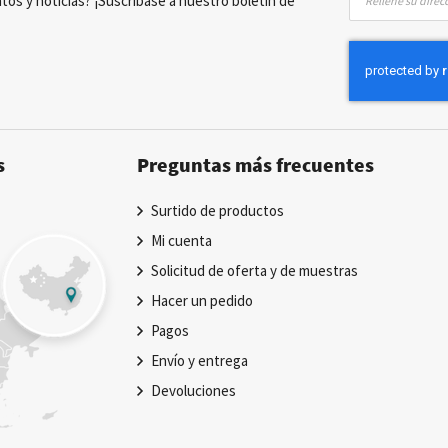
tos y noticias? ¡Suscríbase a nuestro boletín de
a
nuestro
boletín
de
noticias:
s
Preguntas más frecuentes
Surtido de productos
Mi cuenta
Solicitud de oferta y de muestras
Hacer un pedido
Pagos
Envío y entrega
Devoluciones