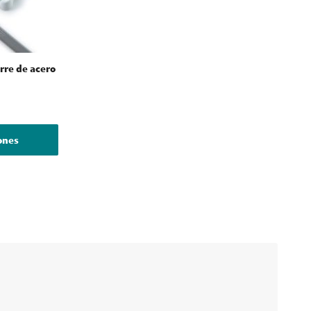
erre de acero
iones