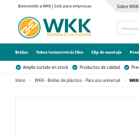
Bienvenido a WKK | Solo para empresas
Sobre WKK
Contacto
Bridas
Tubos termorretráctiles
Clip de montaje
Pren
Amplio surtido en stock
Productos de calidad
Pre
Posibilidad de crear marca privada
Inicio
WKK - Bridas de plástico - Para uso universal
WKK 
Saltar
al
final
de
la