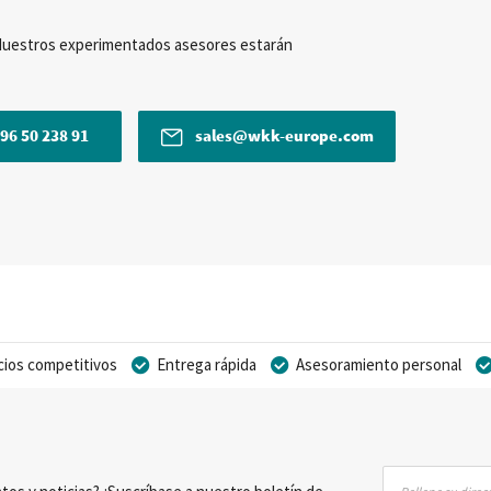
Nuestros experimentados asesores estarán
96 50 238 91
sales@wkk-europe.com
cios competitivos
Entrega rápida
Asesoramiento personal
Inscríbase