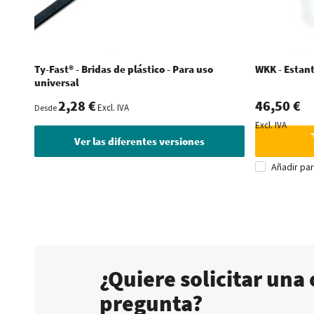
Ty-Fast® - Bridas de plástico - Para uso
WKK - Estant
universal
2,28 €
46,50 €
Excl. IVA
Desde
Excl. IVA
Ver las diferentes versiones
Añadir pa
¿Quiere solicitar una 
pregunta?