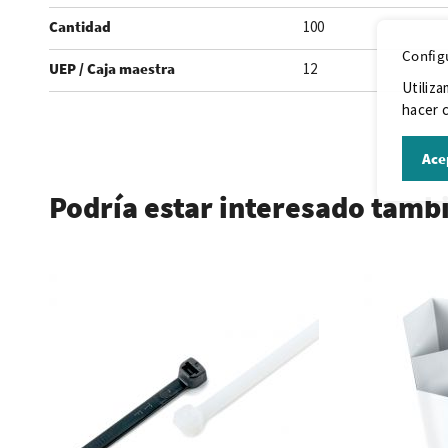
Cantidad
100
Config
UEP / Caja maestra
12
Utiliza
hacer c
.
Ace
Podría estar interesado tamb