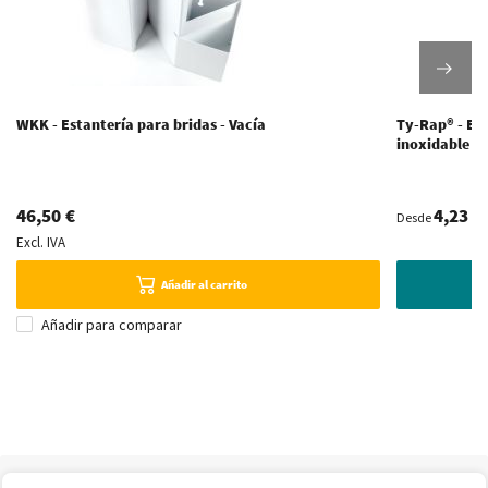
WKK - Estantería para bridas - Vacía
Ty-Rap® - Bri
inoxidable - 
46,50 €
4,23 €
Desde
Excl. IVA
V
Añadir al carrito
Añadir para comparar