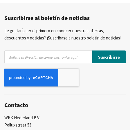
Precios competitivos
Entrega rápida
Suscribirse al boletín de noticias
Asesoramiento personal
Más de 40 años de experiencia
Posibilidad de crear marca privada
Le gustaría ser el primero en conocer nuestras ofertas,
descuentos y noticias? ¡Suscríbase a nuestro boletín de noticias!
Inscríbase
Suscribirse
a
nuestro
boletín
de
noticias:
Contacto
WKK Nederland B.V.
Polluxstraat 53