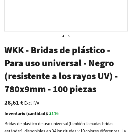
Saltar
WKK - Bridas de plástico -
al
comienzo
Para uso universal - Negro
de
(resistente a los rayos UV) -
la
galería
780x9mm - 100 piezas
de
imágenes
28,61 €
Excl. IVA
Inventario (cantidad):
3116
Bridas de plástico de uso universal (también llamadas bridas
estándar), disponibles en 34 longitudes y 10 colores diferentes. La