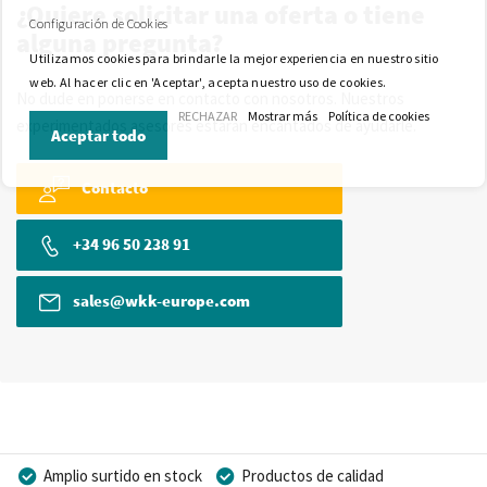
¿Quiere solicitar una oferta o tiene
Configuración de Cookies
alguna pregunta?
Utilizamos cookies para brindarle la mejor experiencia en nuestro sitio
web. Al hacer clic en 'Aceptar', acepta nuestro uso de cookies.
No dude en ponerse en contacto con nosotros. Nuestros
RECHAZAR
Mostrar más
Política de cookies
experimentados asesores estarán encantados de ayudarle.
Aceptar todo
Contacto
+34 96 50 238 91
sales@wkk-europe.com
Amplio surtido en stock
Productos de calidad