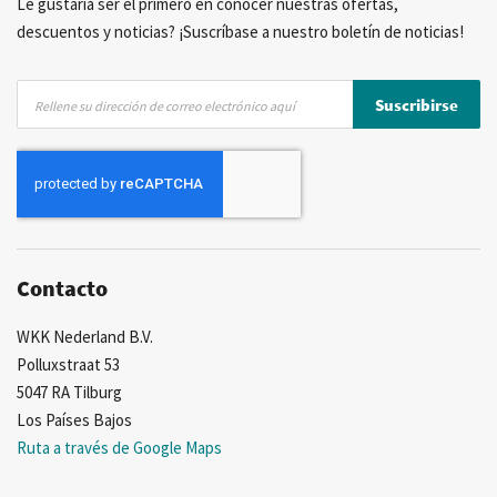
Le gustaría ser el primero en conocer nuestras ofertas,
descuentos y noticias? ¡Suscríbase a nuestro boletín de noticias!
Inscríbase
Suscribirse
a
nuestro
boletín
de
noticias:
Contacto
WKK Nederland B.V.
Polluxstraat 53
5047 RA Tilburg
Los Países Bajos
Ruta a través de Google Maps