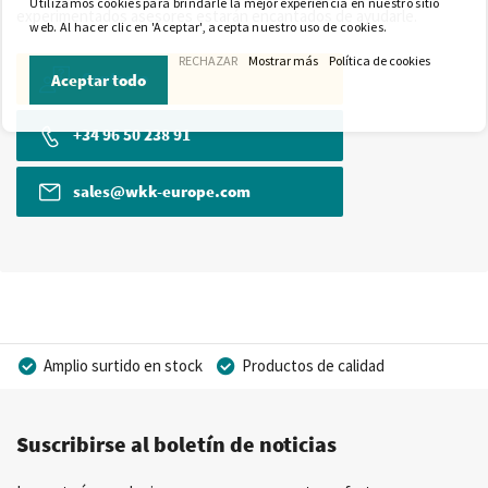
Utilizamos cookies para brindarle la mejor experiencia en nuestro sitio
experimentados asesores estarán encantados de ayudarle.
web. Al hacer clic en 'Aceptar', acepta nuestro uso de cookies.
RECHAZAR
Mostrar más
Política de cookies
Contacto
Aceptar todo
+34 96 50 238 91
sales@wkk-europe.com
Amplio surtido en stock
Productos de calidad
Precios competitivos
Entrega rápida
Suscribirse al boletín de noticias
Asesoramiento personal
Más de 40 años de experiencia
Posibilidad de crear marca privada