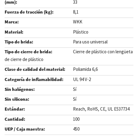
33
8,1
WKK
Plástico
Para uso universal
Cierre de plástico con lengüeta
de cierre de plástico
Poliamida 6,6
UL 94 V-2
Sí
Sí
Reach, RoHS, CE, UL E537734
100
450