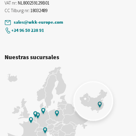
VAT nr
: NL800259129B01
CC Tilburg nr
: 18032489
sales@wkk-europe.com
+34 96 50 238 91
Nuestras sucursales