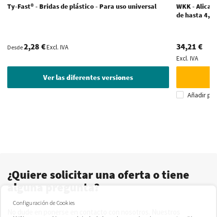
Ty-Fast® - Bridas de plástico - Para uso universal
WKK - Alicate
de hasta 4,8
2,28 €
34,21 €
Excl. IVA
Desde
Excl. IVA
Ver las diferentes versiones
Añadir pa
¿Quiere solicitar una oferta o tiene
alguna pregunta?
Configuración de Cookies
No dude en ponerse en contacto con nosotros. Nuestros