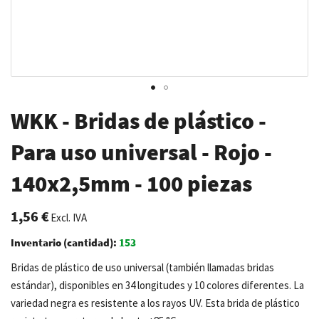
Saltar
WKK - Bridas de plástico -
al
comienzo
Para uso universal - Rojo -
de
140x2,5mm - 100 piezas
la
galería
de
1,56 €
Excl. IVA
imágenes
Inventario (cantidad):
153
Bridas de plástico de uso universal (también llamadas bridas
estándar), disponibles en 34 longitudes y 10 colores diferentes. La
variedad negra es resistente a los rayos UV. Esta brida de plástico