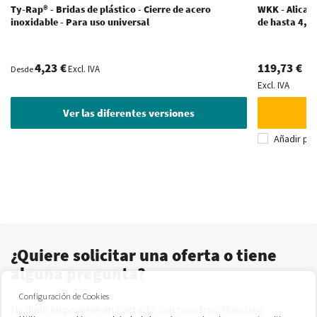
Ty-Rap® - Bridas de plástico - Cierre de acero
WKK - Alicate
inoxidable - Para uso universal
de hasta 4,8
4,23 €
119,73 €
Excl. IVA
Desde
Excl. IVA
Ver las diferentes versiones
Añadir pa
¿Quiere solicitar una oferta o tiene
alguna pregunta?
Configuración de Cookies
No dude en ponerse en contacto con nosotros. Nuestros