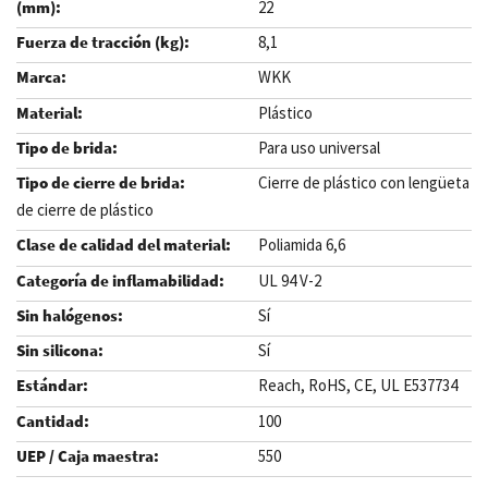
22
8,1
WKK
Plástico
Para uso universal
Cierre de plástico con lengüeta
de cierre de plástico
Poliamida 6,6
UL 94 V-2
Sí
Sí
Reach, RoHS, CE, UL E537734
100
550