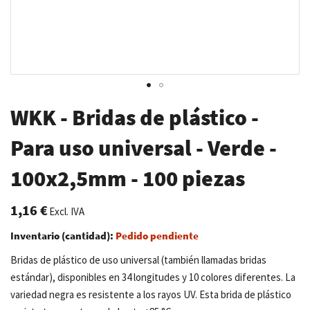
Saltar
WKK - Bridas de plástico -
al
comienzo
Para uso universal - Verde -
de
100x2,5mm - 100 piezas
la
galería
de
1,16 €
Excl. IVA
imágenes
Inventario (cantidad):
Pedido pendiente
Bridas de plástico de uso universal (también llamadas bridas
estándar), disponibles en 34 longitudes y 10 colores diferentes. La
variedad negra es resistente a los rayos UV. Esta brida de plástico