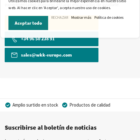
Utilizamos cookies para brindarle la mejor experiencia en nuestro sitio
experimentados asesores estarán encantados de ayudarle.
web. Al hacer clic en 'Aceptar', acepta nuestro uso de cookies.
RECHAZAR
Mostrar más
Política de cookies
Contacto
Aceptar todo
+34 96 50 238 91
sales@wkk-europe.com
Amplio surtido en stock
Productos de calidad
Precios competitivos
Entrega rápida
Suscribirse al boletín de noticias
Asesoramiento personal
Más de 40 años de experiencia
Posibilidad de crear marca privada