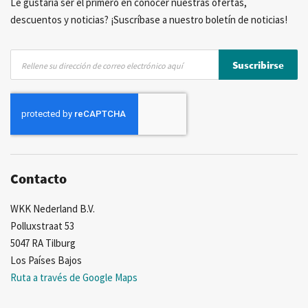
Le gustaría ser el primero en conocer nuestras ofertas,
descuentos y noticias? ¡Suscríbase a nuestro boletín de noticias!
Inscríbase
Suscribirse
a
nuestro
boletín
de
noticias:
Contacto
WKK Nederland B.V.
Polluxstraat 53
5047 RA Tilburg
Los Países Bajos
Ruta a través de Google Maps