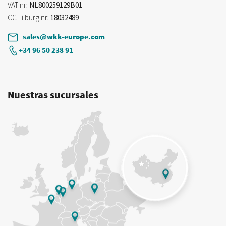
VAT nr
: NL800259129B01
CC Tilburg nr
: 18032489
sales@wkk-europe.com
+34 96 50 238 91
Nuestras sucursales