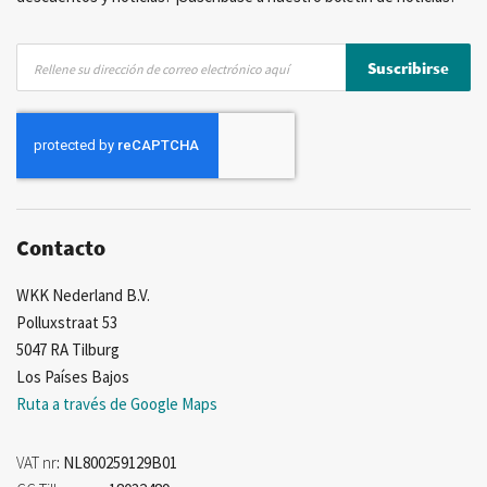
Inscríbase
Suscribirse
a
nuestro
boletín
de
noticias:
Contacto
WKK Nederland B.V.
Polluxstraat 53
5047 RA Tilburg
Los Países Bajos
Ruta a través de Google Maps
VAT nr
: NL800259129B01