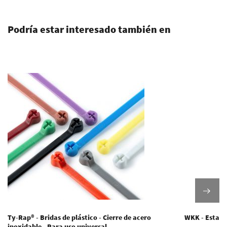
Podría estar interesado también en
Ty-Rap® - Bridas de plástico - Cierre de acero
WKK - Estante
inoxidable - Para uso universal