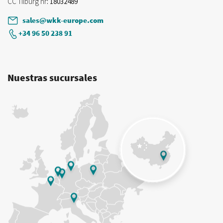
CC Tilburg nr
: 18032489
sales@wkk-europe.com
+34 96 50 238 91
Nuestras sucursales