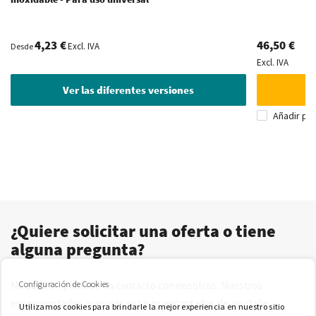
4,23 €
46,50 €
Excl. IVA
Desde
Excl. IVA
Ver las diferentes versiones
Añadir pa
¿Quiere solicitar una oferta o tiene
alguna pregunta?
Configuración de Cookies
No dude en ponerse en contacto con nosotros. Nuestros
experimentados asesores estarán encantados de ayudarle.
Utilizamos cookies para brindarle la mejor experiencia en nuestro sitio