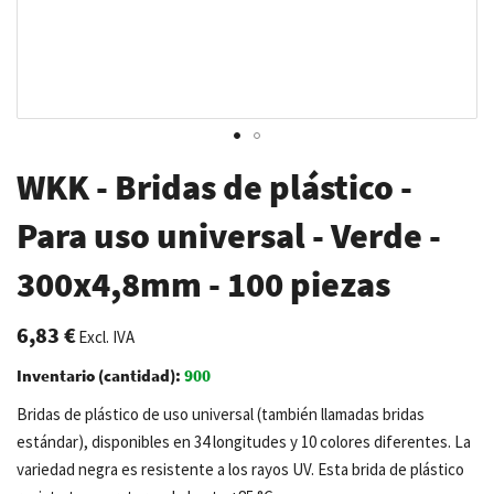
Saltar
WKK - Bridas de plástico -
al
comienzo
Para uso universal - Verde -
de
300x4,8mm - 100 piezas
la
galería
de
6,83 €
Excl. IVA
imágenes
Inventario (cantidad):
900
Bridas de plástico de uso universal (también llamadas bridas
estándar), disponibles en 34 longitudes y 10 colores diferentes. La
variedad negra es resistente a los rayos UV. Esta brida de plástico