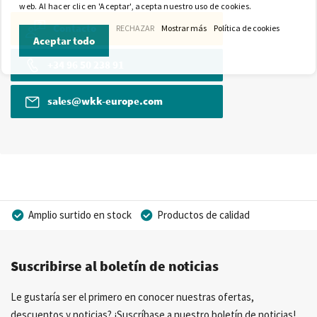
web. Al hacer clic en 'Aceptar', acepta nuestro uso de cookies.
Contacto
RECHAZAR
Mostrar más
Política de cookies
Aceptar todo
+34 96 50 238 91
sales@wkk-europe.com
Amplio surtido en stock
Productos de calidad
Precios competitivos
Entrega rápida
Suscribirse al boletín de noticias
Asesoramiento personal
Más de 40 años de experiencia
Posibilidad de crear marca privada
Le gustaría ser el primero en conocer nuestras ofertas,
descuentos y noticias? ¡Suscríbase a nuestro boletín de noticias!