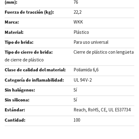
76
22,2
WKK
Plástico
Para uso universal
Cierre de plástico con lengüeta
de cierre de plástico
Poliamida 6,6
UL 94 V-2
Sí
Sí
Reach, RoHS, CE, UL E537734
100
.