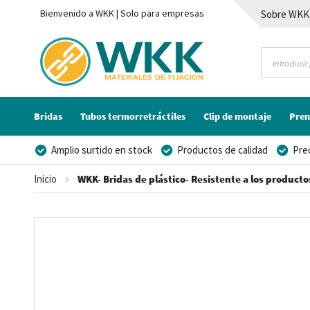
Bienvenido a WKK | Solo para empresas
Sobre WKK
Contacto
Bridas
Tubos termorretráctiles
Clip de montaje
Pren
Amplio surtido en stock
Productos de calidad
Pre
Posibilidad de crear marca privada
Inicio
WKK- Bridas de plástico- Resistente a los producto
Saltar
al
final
de
la