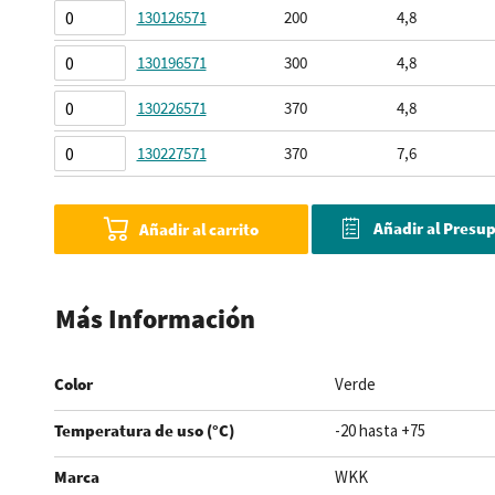
agrupados
130126571
200
4,8
130196571
300
4,8
130226571
370
4,8
130227571
370
7,6
Añadir al Presu
Añadir al carrito
Más Información
Color
Verde
Temperatura de uso (°C)
-20 hasta +75
Marca
WKK