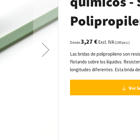
químicos - 
Polipropil
3,27 €
Excl. IVA
Desde
(100 pcs.)
Las bridas de polipropileno son resi
flotando sobre los líquidos. Resist
longitudes diferentes. Esta brida de
Ver l