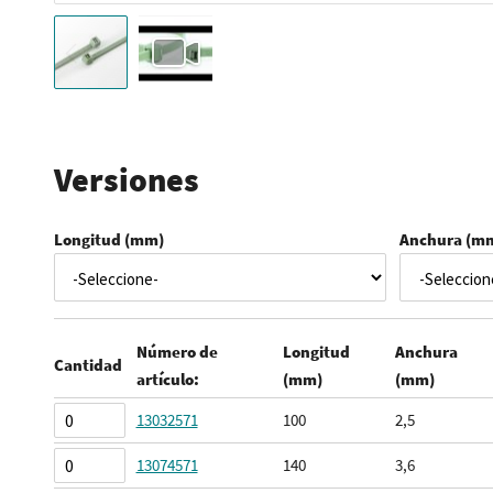
Saltar
al
comienzo
Versiones
de
la
Longitud (mm)
Anchura (m
galería
de
imágenes
Número de
Longitud
Anchura
Cantidad
artículo:
(mm)
(mm)
Elementos
13032571
100
2,5
de
13074571
140
3,6
artículos