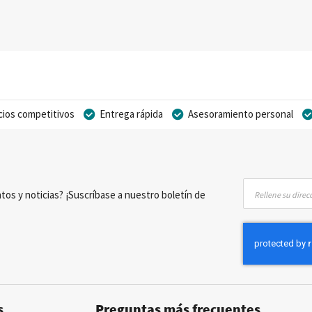
cios competitivos
Entrega rápida
Asesoramiento personal
Inscríbase
tos y noticias? ¡Suscríbase a nuestro boletín de
a
nuestro
boletín
de
noticias:
s
Preguntas más frecuentes