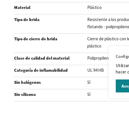
Material
Plástico
Tipo de brida
Resistente a los produ
flotando - polipropilen
Tipo de cierre de brida
Cierre de plástico con 
plástico
Config
Clase de calidad del material
Polipropileno
Utiliza
Categoría de inflamabilidad
UL 94 HB
hacer c
Sin halógenos
Sí
Ace
Sin silicona
Sí
.