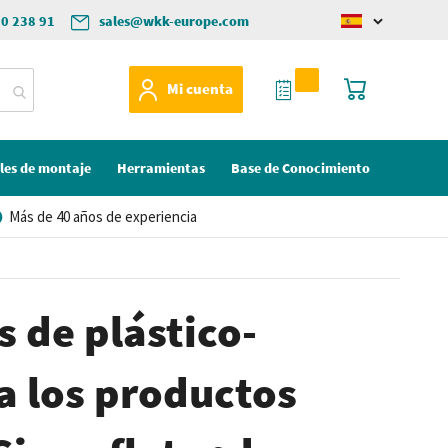
50 238 91
sales@wkk-europe.com
Change
language
Mi Cotización
Mi cesta
Mi cuenta
les de montaje
Herramientas
Base de Conocimiento
Más de 40 años de experiencia
 de plástico-
a los productos