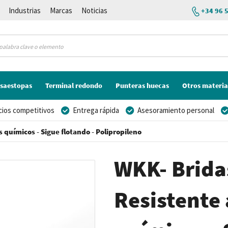
Industrias
Marcas
Noticias
+34 96 
saestopas
Terminal redondo
Punteras huecas
Otros materia
cios competitivos
Entrega rápida
Asesoramiento personal
s químicos - Sigue flotando - Polipropileno
WKK- Bridas
Resistente 