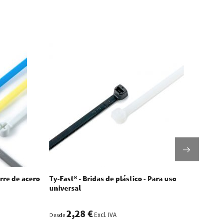
erre de acero
Ty-Fast® - Bridas de plástico - Para uso
WKK -
universal
Reves
2,28 €
Excl. IVA
Desde
Desde