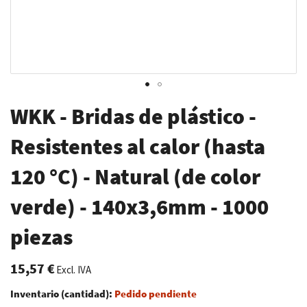
Saltar
WKK - Bridas de plástico -
al
comienzo
Resistentes al calor (hasta
de
120 °C) - Natural (de color
la
galería
verde) - 140x3,6mm - 1000
de
imágenes
piezas
15,57 €
Excl. IVA
Inventario (cantidad):
Pedido pendiente