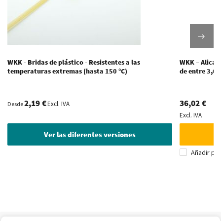
WKK - Bridas de plástico - Resistentes a las
WKK – Alicate
temperaturas extremas (hasta 150 °C)
de entre 3,6
2,19 €
36,02 €
Excl. IVA
Desde
Excl. IVA
Ver las diferentes versiones
Añadir pa