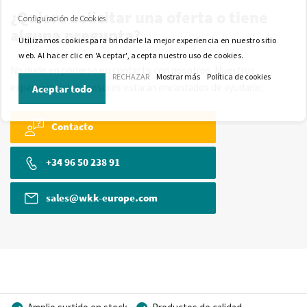
¿Quiere solicitar una oferta o tiene
Configuración de Cookies
alguna pregunta?
Utilizamos cookies para brindarle la mejor experiencia en nuestro sitio
web. Al hacer clic en 'Aceptar', acepta nuestro uso de cookies.
No dude en ponerse en contacto con nosotros. Nuestros
RECHAZAR
Mostrar más
Política de cookies
experimentados asesores estarán encantados de ayudarle.
Aceptar todo
Contacto
+34 96 50 238 91
sales@wkk-europe.com