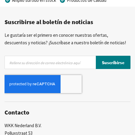
Amplio surtido en stock
Productos de calidad
Precios competitivos
Entrega rápida
Suscribirse al boletín de noticias
Asesoramiento personal
Más de 40 años de experiencia
Posibilidad de crear marca privada
Le gustaría ser el primero en conocer nuestras ofertas,
descuentos y noticias? ¡Suscríbase a nuestro boletín de noticias!
Inscríbase
Suscribirse
a
nuestro
boletín
de
noticias:
Contacto
WKK Nederland B.V.
Polluxstraat 53