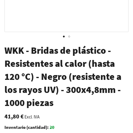
Saltar
WKK - Bridas de plástico -
al
comienzo
Resistentes al calor (hasta
de
120 °C) - Negro (resistente a
la
galería
los rayos UV) - 300x4,8mm -
de
imágenes
1000 piezas
41,80 €
Excl. IVA
Inventario (cantidad):
20