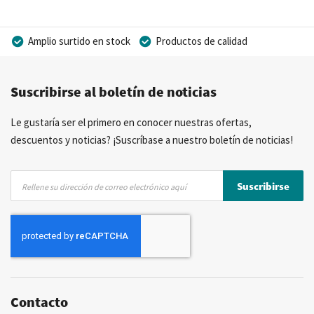
Amplio surtido en stock
Productos de calidad
Precios competitivos
Entrega rápida
Suscribirse al boletín de noticias
Asesoramiento personal
Más de 40 años de experiencia
Posibilidad de crear marca privada
Le gustaría ser el primero en conocer nuestras ofertas,
descuentos y noticias? ¡Suscríbase a nuestro boletín de noticias!
Inscríbase
Suscribirse
a
nuestro
boletín
de
noticias:
Contacto