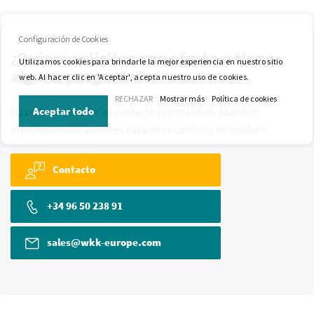
Configuración de Cookies
¿Quiere solicitar una oferta o tiene
Utilizamos cookies para brindarle la mejor experiencia en nuestro sitio
alguna pregunta?
web. Al hacer clic en 'Aceptar', acepta nuestro uso de cookies.
RECHAZAR
Mostrar más
Política de cookies
Aceptar todo
No dude en ponerse en contacto con nosotros. Nuestros
experimentados asesores estarán encantados de ayudarle.
Contacto
+34 96 50 238 91
sales@wkk-europe.com