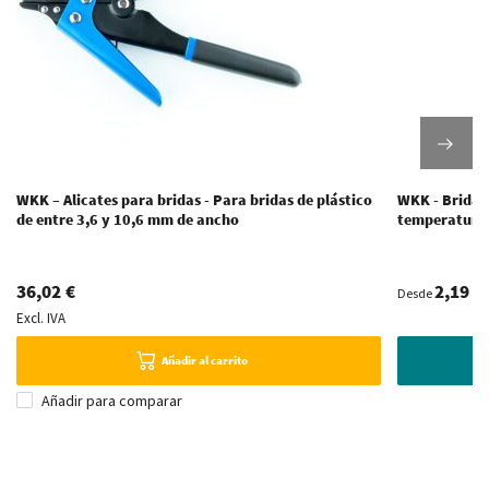
WKK – Alicates para bridas - Para bridas de plástico
WKK - Bridas 
de entre 3,6 y 10,6 mm de ancho
temperaturas
36,02 €
2,19 €
Desde
Excl. IVA
V
Añadir al carrito
Añadir para comparar